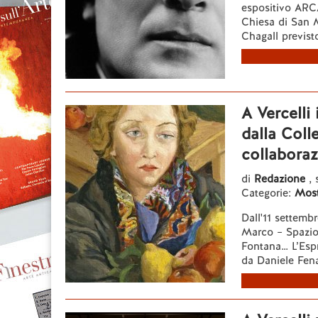
espositivo ARCA
Chiesa di San 
Chagall previsto
A Vercelli
dalla Coll
collabora
di
Redazione
,
Categorie:
Most
Dall'11 settemb
Marco – Spazio 
Fontana… L’Esp
da Daniele Fena