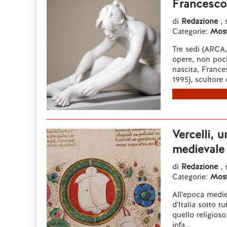
Francesco
di
Redazione
, 
Categorie:
Most
Tre sedi (ARCA,
opere, non poch
nascita, Franc
1995), scultore 
Vercelli, u
medievale e
di
Redazione
, 
Categorie:
Most
All'epoca mediev
d'Italia sotto 
quello religioso
infa...