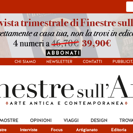
CHI SIAMO
NEWSLETTER
CONTATTI
PUBBLICIT
 MOSTRE
OPINIONI
VIAGGI
DESIGN
TROV
tre
Interviste
Focus
Artigianato
Editoria