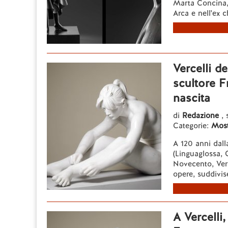
Marta Concina, 
Arca e nell'ex c
Vercelli d
scultore F
nascita
di
Redazione
, 
Categorie:
Most
A 120 anni dall
(Linguaglossa, C
Novecento, Verc
opere, suddivise
A Vercelli