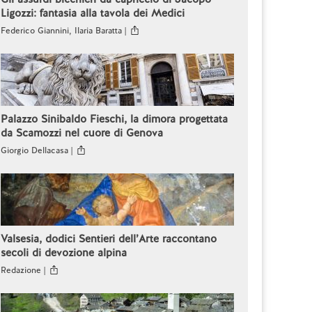
Ligozzi: fantasia alla tavola dei Medici
Federico Giannini, Ilaria Baratta |
Palazzo Sinibaldo Fieschi, la dimora progettata
da Scamozzi nel cuore di Genova
Giorgio Dellacasa |
Valsesia, dodici Sentieri dell’Arte raccontano
secoli di devozione alpina
Redazione |