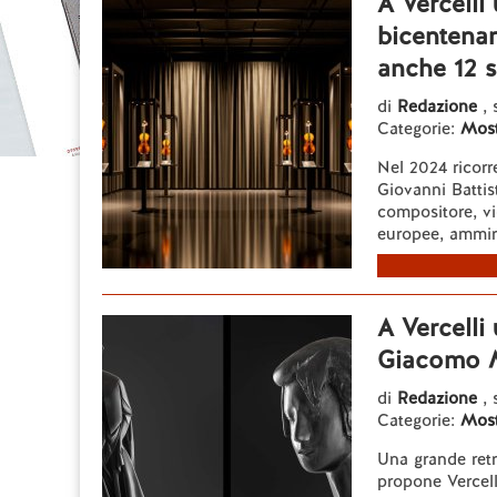
A Vercelli
bicentenar
anche 12 s
di
Redazione
,
Categorie:
Most
Nel 2024 ricorr
Giovanni Battist
compositore, vio
europee, ammir
A Vercelli
Giacomo 
di
Redazione
, 
Categorie:
Most
Una grande ret
propone Vercell