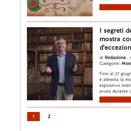
I segreti 
mostra co
d'eccezio
di
Redazione
,
Categorie:
Most
Fino al 27 giug
è allestita la m
espositivo inten
avuto durante i.
1
2