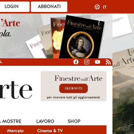
LOGIN
ABBONATI
IT
À
A MOSTRE
LAVORO
SHOP
Mercato
Cinema & TV