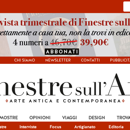
CHI SIAMO
NEWSLETTER
CONTATTI
PUBBLICIT
 MOSTRE
OPINIONI
VIAGGI
DESIGN
TROV
tre
Interviste
Focus
Artigianato
Editoria