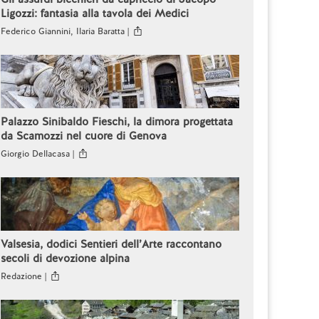
Ligozzi: fantasia alla tavola dei Medici
Federico Giannini, Ilaria Baratta |
Palazzo Sinibaldo Fieschi, la dimora progettata
da Scamozzi nel cuore di Genova
Giorgio Dellacasa |
Valsesia, dodici Sentieri dell’Arte raccontano
secoli di devozione alpina
Redazione |