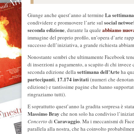
La settimana
Giunge anche quest’anno al termine
social networ
condividere e promuovere l’arte sul
seconda edizione
abbiamo nuova
, durante la quale
immagine del proprio profilo, un’opera d’arte rappr
successo dell’iniziativa, a grande richiesta abbiam
Nonostante sembri che ultimamente Facebook tenda 
di inserzioni a pagamento, a scapito di chi invece 
settimana dell’Arte
seconda edizione della
ha qua
partecipanti
17.174 invitati
,
(numeri che denotano
edizione) e tantissime pagine che hanno supportat
ringraziamo tutti).
E soprattutto quest’anno la gradita sorpresa è stat
Massimo Bray
che non solo ha condiviso l’iniziat
Caravaggio
Concerto
di
. Ma i meccanismi di Face
parallela alla nostra, che ha coinvolto probabilmen