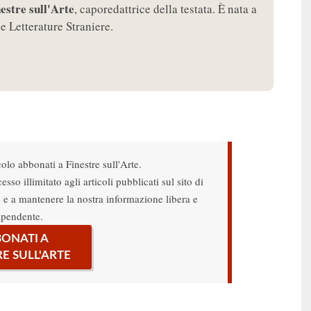
estre sull'Arte
, caporedattrice della testata. È nata a
e Letterature Straniere.
colo abbonati a Finestre sull'Arte.
sso illimitato agli articoli pubblicati sul sito di
re e a mantenere la nostra informazione libera e
ipendente.
ONATI A
RE SULL'ARTE