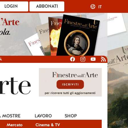
LOGIN
ABBONATI
IT
À
A MOSTRE
LAVORO
SHOP
Mercato
Cinema & TV