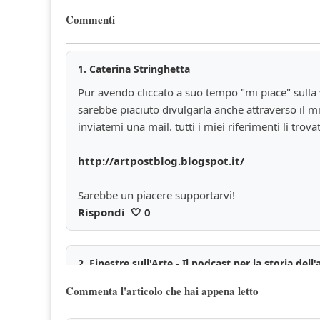
Commenti
1.
Caterina Stringhetta
Pur avendo cliccato a suo tempo "mi piace" sulla 
sarebbe piaciuto divulgarla anche attraverso il mi
inviatemi una mail. tutti i miei riferimenti li trov
http://artpostblog.blogspot.it/
Sarebbe un piacere supportarvi!
Rispondi
🤍
0
2.
Finestre sull'Arte - Il podcast per la storia dell'
Grazie del pensiero :-)
Commenta l'articolo che hai appena letto
Rispondi
🤍
0