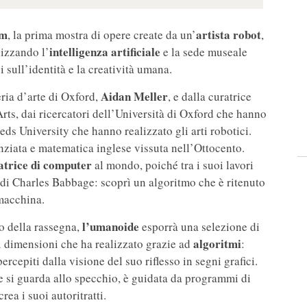
um
artista robot
, la prima mostra di opere create da un’
,
intelligenza artificiale
lizzando l’
e la sede museale
i sull’identità e la creatività umana.
Aidan Meller
eria d’arte di Oxford,
, e dalla curatrice
Arts, dai ricercatori dell’Università di Oxford che hanno
eds University che hanno realizzato gli arti robotici.
enziata e matematica inglese vissuta nell’Ottocento.
rice di computer
al mondo, poiché tra i suoi lavori
a di Charles Babbage: scoprì un algoritmo che è ritenuto
 macchina.
l’umanoide
olo della rassegna,
esporrà una selezione di
algoritmi
di dimensioni che ha realizzato grazie ad
:
rcepiti dalla visione del suo riflesso in segni grafici.
e si guarda allo specchio, è guidata da programmi di
 crea i suoi autoritratti.