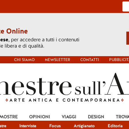
CHI SIAMO
NEWSLETTER
CONTATTI
PUBBLICIT
 MOSTRE
OPINIONI
VIAGGI
DESIGN
TROV
tre
Interviste
Focus
Artigianato
Editoria