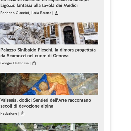
Ligozzi: fantasia alla tavola dei Medici
Federico Giannini, Ilaria Baratta |
Palazzo Sinibaldo Fieschi, la dimora progettata
da Scamozzi nel cuore di Genova
Giorgio Dellacasa |
Valsesia, dodici Sentieri dell’Arte raccontano
secoli di devozione alpina
Redazione |