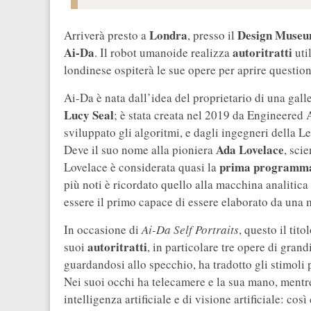
Londra
Design Muse
Arriverà presto a
, presso il
Ai-Da
autoritratti
. Il robot umanoide realizza
uti
londinese ospiterà le sue opere per aprire question
Ai-Da è nata dall’idea del proprietario di una gall
Lucy Seal
; è stata creata nel 2019 da Engineered 
sviluppato gli algoritmi, e dagli ingegneri della Le
Ada Lovelace
Deve il suo nome alla pioniera
, sci
prima programmat
Lovelace è considerata quasi la
più noti è ricordato quello alla macchina analitic
essere il primo capace di essere elaborato da una
In occasione di
Ai-Da Self Portraits
, questo il tit
autoritratti
suoi
, in particolare tre opere di gran
guardandosi allo specchio, ha tradotto gli stimoli pe
Nei suoi occhi ha telecamere e la sua mano, mentr
intelligenza artificiale e di visione artificiale: così