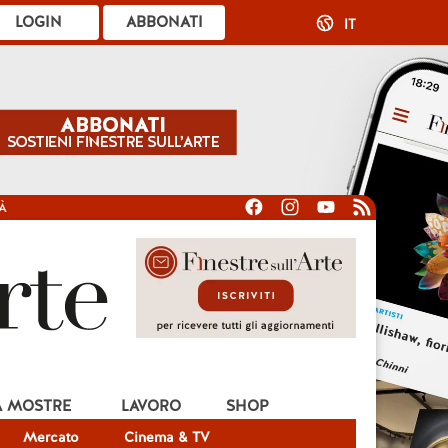
LOGIN
ABBONATI
IT
À
A MOSTRE
LAVORO
SHOP
Mercato
Cinema & TV