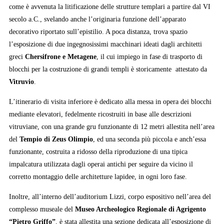
come è avvenuta la litificazione delle strutture templari a partire dal VI
secolo a.C., svelando anche l’originaria funzione dell’apparato
decorativo riportato sull’epistilio. A poca distanza, trova spazio
l’esposizione di due ingegnosissimi macchinari ideati dagli architetti
greci
Chersifrone e Metagene
, il cui impiego in fase di trasporto di
blocchi per la costruzione di grandi templi è storicamente attestato da
Vitruvio
.
L’itinerario di visita inferiore è dedicato alla messa in opera dei blocchi
mediante elevatori, fedelmente ricostruiti in base alle descrizioni
vitruviane, con una grande gru funzionante di 12 metri allestita nell’area
del
Tempio di Zeus Olimpio
, ed una seconda più piccola e anch’essa
funzionante, costruita a ridosso della riproduzione di una tipica
impalcatura utilizzata dagli operai antichi per seguire da vicino il
corretto montaggio delle architetture lapidee, in ogni loro fase.
Inoltre, all’interno dell’auditorium Lizzi, corpo espositivo nell’area del
complesso museale del
Museo Archeologico Regionale di Agrigento
“Pietro Griffo”
, è stata allestita una sezione dedicata all’esposizione di