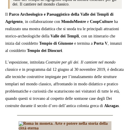
dei. Il cantiere nel mondo classico.
Il
Parco Archeologico e Paesaggistico della Valle dei Templi di
Agrigento
, in collaborazione con
MondoMostre
e
CoopCulture
ha
realizzato una mostra didattica che si snoda tra le principali attrazioni
storico-archeologiche della
Valle dei Templi
, con un itinerario che
inizia dal cosiddetto
Tempio di Giunone
e termina a
Porta V
, innanzi
al cosiddetto
Tempio dei Dioscuri
.
L’esposizione, intitolata
Costruire per gli dei. Il cantiere nel mondo
classico
e in programma dal 12 giugno al 30 novembre 2019, è dedicata
alle tecniche costruttive impiegate per l’innalzamento delle strutture
templari nel mondo classico, affrontando in modo didattico e pratico
problematiche e curiosità che scaturiscono nei visitatori di tutte le età,
quando questi si trovano al cospetto delle sontuose case degli Dei
costruite durante il secolo d’oro dell’antica colonia greca di
Akragas
.