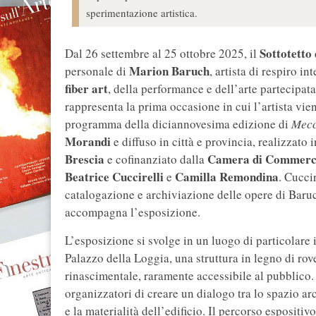
sperimentazione artistica.
Sottotetto
Dal 26 settembre al 25 ottobre 2025, il
Marion Baruch
personale di
, artista di respiro i
fiber art
, della performance e dell’arte partecipata
rappresenta la prima occasione in cui l’artista vie
programma della diciannovesima edizione di
Mecc
Morandi
e diffuso in città e provincia, realizzato
Brescia
Camera di Commerci
e cofinanziato dalla
Beatrice Cuccirelli
Camilla Remondina
e
. Cuccir
catalogazione e archiviazione delle opere di Baruch
accompagna l’esposizione.
L’esposizione si svolge in un luogo di particolare i
Palazzo della Loggia, una struttura in legno di rove
rinascimentale, raramente accessibile al pubblico. 
organizzatori di creare un dialogo tra lo spazio ar
e la materialità dell’edificio. Il percorso esposit