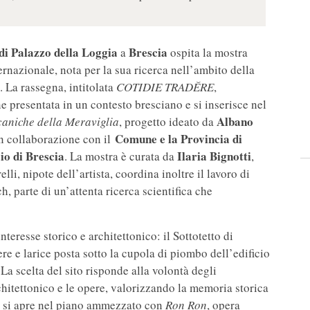
 di Palazzo della Loggia
Brescia
a
ospita la mostra
nternazionale, nota per la sua ricerca nell’ambito della
. La rassegna, intitolata
COTIDIE TRADĔRE
,
ne presentata in un contesto bresciano e si inserisce nel
Albano
aniche della Meraviglia
, progetto ideato da
Comune e la Provincia di
 in collaborazione con il
o di Brescia
Ilaria Bignotti
. La mostra è curata da
,
elli, nipote dell’artista, coordina inoltre il lavoro di
, parte di un’attenta ricerca scientifica che
nteresse storico e architettonico: il Sottotetto di
re e larice posta sotto la cupola di piombo dell’edificio
La scelta del sito risponde alla volontà degli
chitettonico e le opere, valorizzando la memoria storica
ivo si apre nel piano ammezzato con
Ron Ron
, opera