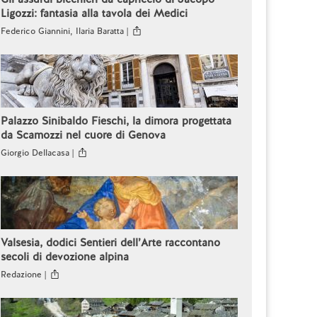
Ligozzi: fantasia alla tavola dei Medici
Federico Giannini, Ilaria Baratta |
Palazzo Sinibaldo Fieschi, la dimora progettata
da Scamozzi nel cuore di Genova
Giorgio Dellacasa |
Valsesia, dodici Sentieri dell’Arte raccontano
secoli di devozione alpina
Redazione |