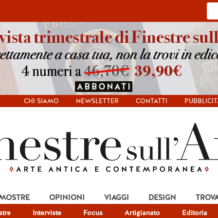
CHI SIAMO
NEWSLETTER
CONTATTI
PUBBLICIT
 MOSTRE
OPINIONI
VIAGGI
DESIGN
TROV
tre
Interviste
Focus
Artigianato
Editoria