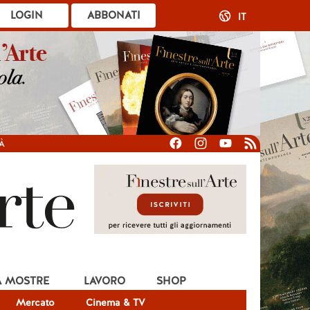
LOGIN
ABBONATI
IT
À
A MOSTRE
LAVORO
SHOP
Mercato
Cinema & TV