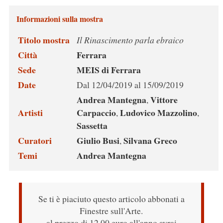
Informazioni sulla mostra
Titolo mostra
Il Rinascimento parla ebraico
Città
Ferrara
Sede
MEIS di Ferrara
Date
Dal 12/04/2019 al 15/09/2019
Andrea Mantegna
Vittore
,
Artisti
Carpaccio
Ludovico Mazzolino
,
,
Sassetta
Curatori
Giulio Busi
Silvana Greco
,
Temi
Andrea Mantegna
Se ti è piaciuto questo articolo abbonati a
Finestre sull'Arte.
al prezzo di 12,00 euro all'anno avrai