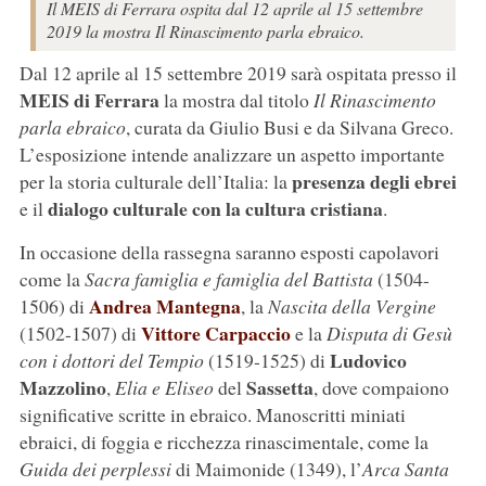
Il MEIS di Ferrara ospita dal 12 aprile al 15 settembre
2019 la mostra Il Rinascimento parla ebraico.
Dal 12 aprile al 15 settembre 2019 sarà ospitata presso il
MEIS di Ferrara
la mostra dal titolo
Il Rinascimento
parla ebraico
, curata da Giulio Busi e da Silvana Greco.
L’esposizione intende analizzare un aspetto importante
presenza degli ebrei
per la storia culturale dell’Italia: la
dialogo culturale con la cultura cristiana
e il
.
In occasione della rassegna saranno esposti capolavori
come la
Sacra famiglia e famiglia del Battista
(1504-
Andrea Mantegna
1506) di
, la
Nascita della Vergine
Vittore Carpaccio
(1502-1507) di
e la
Disputa di Gesù
Ludovico
con i dottori del Tempio
(1519-1525) di
Mazzolino
Sassetta
,
Elia e Eliseo
del
, dove compaiono
significative scritte in ebraico. Manoscritti miniati
ebraici, di foggia e ricchezza rinascimentale, come la
Guida dei perplessi
di Maimonide (1349), l’
Arca Santa