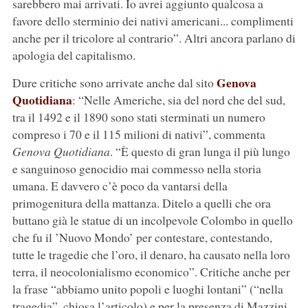
sarebbero mai arrivati. Io avrei aggiunto qualcosa a
favore dello sterminio dei nativi americani... complimenti
anche per il tricolore al contrario”. Altri ancora parlano di
apologia del capitalismo.
Genova
Dure critiche sono arrivate anche dal sito
Quotidiana
: “Nelle Americhe, sia del nord che del sud,
tra il 1492 e il 1890 sono stati sterminati un numero
compreso i 70 e il 115 milioni di nativi”, commenta
Genova Quotidiana
. “È questo di gran lunga il più lungo
e sanguinoso genocidio mai commesso nella storia
umana. E davvero c’è poco da vantarsi della
primogenitura della mattanza. Ditelo a quelli che ora
buttano già le statue di un incolpevole Colombo in quello
che fu il ’Nuovo Mondo’ per contestare, contestando,
tutte le tragedie che l’oro, il denaro, ha causato nella loro
terra, il neocolonialismo economico”. Critiche anche per
la frase “abbiamo unito popoli e luoghi lontani” (“nella
tragedia”, chiosa l’articolo) e per la presenza di Mazzini,