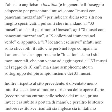
l’abusato anglicismo
location
(e in generale il fraseggio
adoperato per presentare i musei, come “musei con
panorami mozzafiato”) per indicare diciassette siti non
meglio specificati. I pulsanti che rimandano ai “33
musei”, ai “5 siti patrimonio Unesco”, agli “8 musei con
panorami mozzafiato”, a “9 collezioni immerse nel
verde” e, appunto, a “17 location esclusive” infatti non
sono cliccabili: il fatto che però nel logo compaia la
Lanterna lascia supporre che le “location” siano i siti
monumentali, che non vanno ad aggiungersi ai “33 musei
nel raggio di 10 km”, ma siano semplicemente un
sottogruppo del più ampio insieme dei 33 musei.
Inoltre, rispetto al sito precedente, è diventato meno
intuitivo accedere al motore di ricerca delle opere d’arte
(occorre prima entrare nelle schede dei musei, prima
invece era subito a portata di mano), e peraltro lo stesso
motore restituisce risultati sia inglese sia in italiano