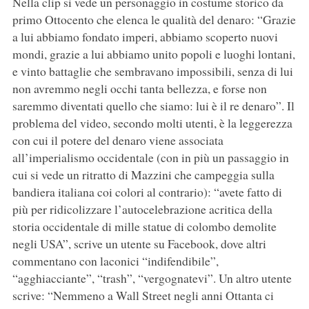
Nella clip si vede un personaggio in costume storico da
primo Ottocento che elenca le qualità del denaro: “Grazie
a lui abbiamo fondato imperi, abbiamo scoperto nuovi
mondi, grazie a lui abbiamo unito popoli e luoghi lontani,
e vinto battaglie che sembravano impossibili, senza di lui
non avremmo negli occhi tanta bellezza, e forse non
saremmo diventati quello che siamo: lui è il re denaro”. Il
problema del video, secondo molti utenti, è la leggerezza
con cui il potere del denaro viene associata
all’imperialismo occidentale (con in più un passaggio in
cui si vede un ritratto di Mazzini che campeggia sulla
bandiera italiana coi colori al contrario): “avete fatto di
più per ridicolizzare l’autocelebrazione acritica della
storia occidentale di mille statue di colombo demolite
negli USA”, scrive un utente su Facebook, dove altri
commentano con laconici “indifendibile”,
“agghiacciante”, “trash”, “vergognatevi”. Un altro utente
scrive: “Nemmeno a Wall Street negli anni Ottanta ci