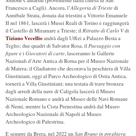
Simone Cantarini (proveniente dalla chiesa di San
Francesco a Cagli). Ancora, l’
Allegoria di Trieste
di
Annibale Strata, donata dai triestini a Vittorio Emanuele
II nel 1861, lascerà i Musei Reali di Torino e raggiungerà
il Castello di Miramare a Trieste; il
Ritratto di Carlo V
di
Tiziano Vecellio
andrà dagli Uffizi a Palazzo Besta a
Teglio; due quadri di Salvator Rosa, il
Paesaggio con
figure
e i
Giocatori di carte
, lasceranno le Gallerie
Nazionali d’Arte Antica di Roma per il Museo Nazionale
di Matera; il Gladiatore che decorava la peschiera di Villa
Giustiniani, oggi al Parco Archeologico di Ostia Antica,
tornerà a Villa Giustiniani; una testata di trave bronzea
dagli arredi della nave di Caligola lascerà il Museo
Nazionale Romano e andrà al Museo delle Navi Romane
di Nemi, mentre la Cista Prenestina andrà dal Museo
Archeologico Nazionale di Napoli al Museo
Archeologico di Palestrina.
E sempre da Brera, nel 2022 un
San Bruno in preghiera