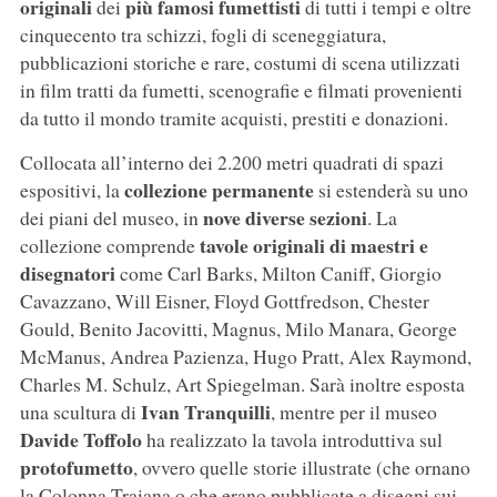
originali
più famosi fumettisti
dei
di tutti i tempi e oltre
cinquecento tra schizzi, fogli di sceneggiatura,
pubblicazioni storiche e rare, costumi di scena utilizzati
in film tratti da fumetti, scenografie e filmati provenienti
da tutto il mondo tramite acquisti, prestiti e donazioni.
Collocata all’interno dei 2.200 metri quadrati di spazi
collezione permanente
espositivi, la
si estenderà su uno
nove diverse sezioni
dei piani del museo, in
. La
tavole originali di maestri e
collezione comprende
disegnatori
come Carl Barks, Milton Caniff, Giorgio
Cavazzano, Will Eisner, Floyd Gottfredson, Chester
Gould, Benito Jacovitti, Magnus, Milo Manara, George
McManus, Andrea Pazienza, Hugo Pratt, Alex Raymond,
Charles M. Schulz, Art Spiegelman. Sarà inoltre esposta
Ivan Tranquilli
una scultura di
, mentre per il museo
Davide Toffolo
ha realizzato la tavola introduttiva sul
protofumetto
, ovvero quelle storie illustrate (che ornano
la Colonna Traiana o che erano pubblicate a disegni sui