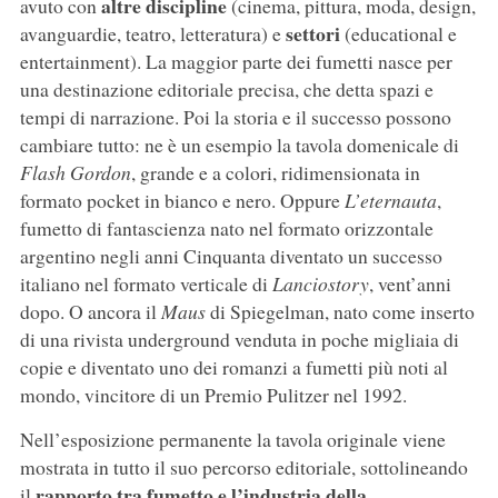
altre discipline
avuto con
(cinema, pittura, moda, design,
settori
avanguardie, teatro, letteratura) e
(educational e
entertainment). La maggior parte dei fumetti nasce per
una destinazione editoriale precisa, che detta spazi e
tempi di narrazione. Poi la storia e il successo possono
cambiare tutto: ne è un esempio la tavola domenicale di
Flash Gordon
, grande e a colori, ridimensionata in
formato pocket in bianco e nero. Oppure
L’eternauta
,
fumetto di fantascienza nato nel formato orizzontale
argentino negli anni Cinquanta diventato un successo
italiano nel formato verticale di
Lanciostory
, vent’anni
dopo. O ancora il
Maus
di Spiegelman, nato come inserto
di una rivista underground venduta in poche migliaia di
copie e diventato uno dei romanzi a fumetti più noti al
mondo, vincitore di un Premio Pulitzer nel 1992.
Nell’esposizione permanente la tavola originale viene
mostrata in tutto il suo percorso editoriale, sottolineando
rapporto tra fumetto e l’industria della
il