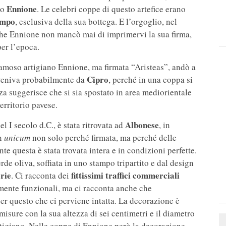
Ennione
no
. Le celebri coppe di questo artefice erano
tampo
, esclusiva della sua bottega. E l’orgoglio, nel
 che Ennione non mancò mai di imprimervi la sua firma,
er l’epoca.
famoso artigiano Ennione, ma firmata “Aristeas”, andò a
Cipro
s veniva probabilmente da
, perché in una coppa si
za suggerisce che si sia spostato in area mediorientale
erritorio pavese.
Albonese
l I secolo d.C., è stata ritrovata ad
, in
un
unicum
non solo perché firmata, ma perché delle
e questa è stata trovata intera e in condizioni perfette.
rde oliva, soffiata in uno stampo tripartito e dal design
orie
fittissimi traffici commerciali
. Ci racconta dei
mente funzionali, ma ci racconta anche che
r questo che ci perviene intatta. La decorazione è
misure con la sua altezza di sei centimetri e il diametro
rtigiano. Nelle coppe di Ennione però la decorazione