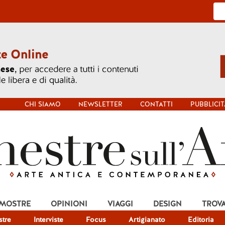
CHI SIAMO
NEWSLETTER
CONTATTI
PUBBLICIT
 MOSTRE
OPINIONI
VIAGGI
DESIGN
TROV
tre
Interviste
Focus
Artigianato
Editoria