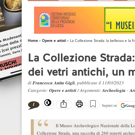
Home
Opere e artisti
La Collezione Strada: la bellezza e la f
La Collezione Strada: 
dei vetri antichi, un
di
Francesca Anita Gigli
, pubblicato il 11/03/2023
Categorie:
Opere e artisti
/ Argomenti:
Archeologia
-
Ar
1
Goog
Seguici su
Il Museo Archeologico Nazionale della Lome
Collezione Strada, una raccolta di 260 reperti archeo