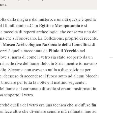
teas.
olta dalla magia e dal mistero, e una di queste è quella
Egitto
Mesopotamia
el III millennio a.C. in
e
e si
sa raccolta di reperti archeologici che conserva uno dei
ana
che si conoscano. La Collezione, proprio di recente,
Museo Archeologico Nazionale della Lomellina
il
di
Plinio il Vecchio
 pezzi è quella raccontata da
nel
dove si narra di come il vetro sia stato scoperto da un
si sulle rive del fiume Belo, in Siria, mentre tornavano
sodio. Siccome non avevano nulla a disposizione per
o, decisero di accendere il fuoco sotto ad alcuni blocchi
 bruciare per tutta la notte e il mattino seguente i
el fiume e il carbonato di sodio si erano trasformati in
a scoperto il vetro.
fin
perché quella del vetro era una tecnica che si diffuse
on fece altro che diventare sempre più raffinata, fino ad