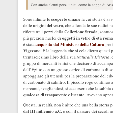
Con anche alcuni pezzi unici, come la coppa di Aris
scoperte umane
Sono infinite le
la cui storia è avv
origini del vetro
delle
, che affonda le sue radici n
Collezione Strada
riflette tra i pezzi della
, sontuo
oggetti in vetro di età rom
più preziosi nuclei di
acquisita dal Ministero della Cultura
è stata
per 
Vigevano
. E la leggenda che si cela dietro questi
trentaseiesimo libro della sua
Naturalis Historia
, 
gruppo di mercanti fenici che decisero di accampar
dall’Egitto con un grosso carico di carbonato di 
appoggiare gli utensili per la preparazione del cib
di carbonato di salnitro. Il piccolo rogo continuò a
mercanti, svegliandosi, si accorsero che la sabbia d
qualcosa di trasparente e lucente
. Avevano appen
Questa, in realtà, non è altro che una bella storia 
dal III millennio a.C.
e con il passare dei secoli n