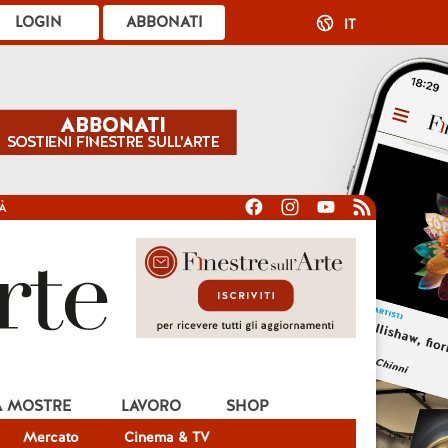
LOGIN
ABBONATI
IT
À
A MOSTRE
LAVORO
SHOP
Mercato
Cinema & TV