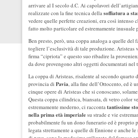
arrivare al I secolo d.C. Ai capolavori dell’artigia
soffiatura a s
realizzate con la fine tecnica della
vedere quelle perfette creazioni, era così intenso
fatto molto particolare ed estremamente inusuale p
Ben presto, però, una coppa analoga a quelle del 
togliere l’esclusività di tale produzione. Aristea
firma “cipriota” e questo suo ribadire la provenien
da dove provengono altri oggetti documentati nel t
La coppa di Aristeas, risalente al secondo quarto de
Pavia
provincia di
, alla fine dell’Ottocento, ed è 
cinque opere di Aristeas che si conoscano, solament
Questa coppa cilindrica, biansata, di vetro color ve
tantissime st
estremamente moderno, ci racconta
nella prima età imperiale
su strade e vie estrema
probabilmente fu un dono funerario ed è proprio pe
legata strettamente a quelle di Ennione e anche le 
di nove, sono le medesime utilizzate dal famoso a