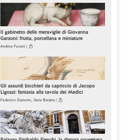
Il gabinetto delle meraviglie di Giovanna
Garzoni: frutta, porcellana e miniature
Andrea Fusani |
Gli assurdi bicchieri da capriccio di Jacopo
Ligozzi: fantasia alla tavola dei Medici
Federico Giannini, Ilaria Baratta |
Palazzo Sinibaldo Fieschi, la dimora progettata