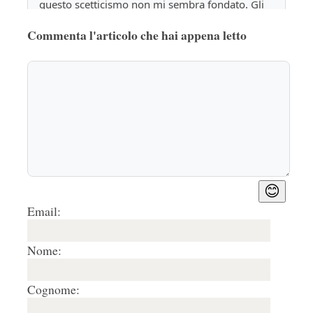
questo scetticismo non mi sembra fondato. Gli 
articoli scientifici arriveranno: ma queste 
Commenta l'articolo che hai appena letto
scoperte non possono essere tenute segrete per 
troppo tempo. Le indagini sul Volto Santo di 
Sansepolcro hanno dimostrato che un pezzo di 
legno non può essere lavorato in modo efficace 
per fabbricare una statua a troppa distanza 
cronologica dal taglio dell'albero.Raffaele
Rispondi
🤍
0
3.
Mariagiulia
07/07/2020, 11:30
😊
Ottime e preziose riflessioni. Auspicabile siano 
Email:
tenute presenti dai " ricercatori"
Rispondi
🤍
0
Nome:
4.
Pat
12/08/2020, 15:48
Cognome:
Quando facevo l'archeologa ci avevano spiegato 