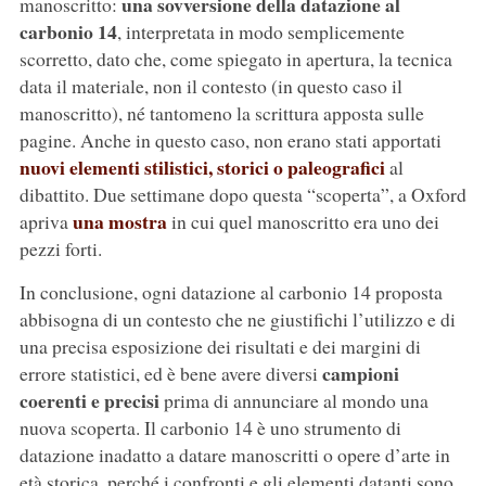
una sovversione della datazione al
manoscritto:
carbonio 14
, interpretata in modo semplicemente
scorretto, dato che, come spiegato in apertura, la tecnica
data il materiale, non il contesto (in questo caso il
manoscritto), né tantomeno la scrittura apposta sulle
pagine. Anche in questo caso, non erano stati apportati
nuovi elementi stilistici, storici o paleografici
al
dibattito. Due settimane dopo questa “scoperta”, a Oxford
una mostra
apriva
in cui quel manoscritto era uno dei
pezzi forti.
In conclusione, ogni datazione al carbonio 14 proposta
abbisogna di un contesto che ne giustifichi l’utilizzo e di
una precisa esposizione dei risultati e dei margini di
campioni
errore statistici, ed è bene avere diversi
coerenti e precisi
prima di annunciare al mondo una
nuova scoperta. Il carbonio 14 è uno strumento di
datazione inadatto a datare manoscritti o opere d’arte in
età storica, perché i confronti e gli elementi datanti sono