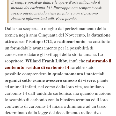
È sempre possibile datare le opere d'arte utilizzando il
metodo del carbonio 14? Purtroppo non sempre è così:
spesso questo metodo viene forzato, e non si possono
ricavare informazioni utili. Ecco perché.
Dalla sua scoperta, o meglio dal perfezionamento della
datazione
tecnica negli anni Cinquanta del Novecento, la
attraverso l’isotopo C14
radiocarbonio
, o
, ha costituito
un formidabile avanzamento per la possibilità di
conoscere e datare gli sviluppi della storia umana. Lo
Willard Frank Libby
misurando il
scopritore,
, intuì che
contenuto residuo di carbonio 14
sarebbe stato
in quale momento i materiali
possibile comprendere
organici sotto esame avessero smesso di vivere
: piante
ed animali infatti, nel corso della loro vita, assimilano
carbonio-14 dall’anidride carbonica, ma quando muoiono
lo scambio di carbonio con la biosfera termina ed il loro
contenuto di carbonio-14 inizia a diminuire ad un tasso
determinato dalla legge del decadimento radioattivo.