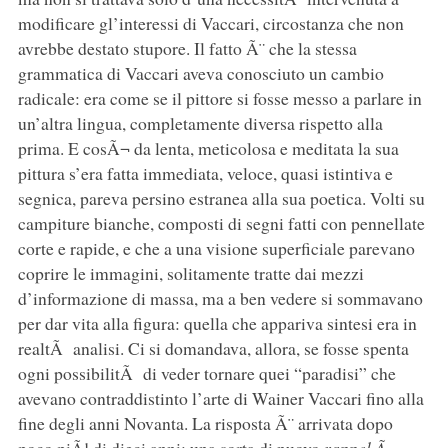
modificare gl’interessi di Vaccari, circostanza che non
avrebbe destato stupore. Il fatto Ã¨ che la stessa
grammatica di Vaccari aveva conosciuto un cambio
radicale: era come se il pittore si fosse messo a parlare in
un’altra lingua, completamente diversa rispetto alla
prima. E cosÃ¬ da lenta, meticolosa e meditata la sua
pittura s’era fatta immediata, veloce, quasi istintiva e
segnica, pareva persino estranea alla sua poetica. Volti su
campiture bianche, composti di segni fatti con pennellate
corte e rapide, e che a una visione superficiale parevano
coprire le immagini, solitamente tratte dai mezzi
d’informazione di massa, ma a ben vedere si sommavano
per dar vita alla figura: quella che appariva sintesi era in
realtÃ analisi. Ci si domandava, allora, se fosse spenta
ogni possibilitÃ di veder tornare quei “paradisi” che
avevano contraddistinto l’arte di Wainer Vaccari fino alla
fine degli anni Novanta. La risposta Ã¨ arrivata dopo