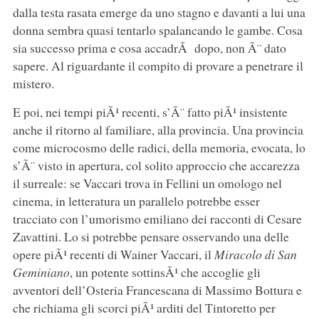
dalla testa rasata emerge da uno stagno e davanti a lui una
donna sembra quasi tentarlo spalancando le gambe. Cosa
sia successo prima e cosa accadrÃ dopo, non Ã¨ dato
sapere. Al riguardante il compito di provare a penetrare il
mistero.
E poi, nei tempi piÃ¹ recenti, s’Ã¨ fatto piÃ¹ insistente
anche il ritorno al familiare, alla provincia. Una provincia
come microcosmo delle radici, della memoria, evocata, lo
s’Ã¨ visto in apertura, col solito approccio che accarezza
il surreale: se Vaccari trova in Fellini un omologo nel
cinema, in letteratura un parallelo potrebbe esser
tracciato con l’umorismo emiliano dei racconti di Cesare
Zavattini. Lo si potrebbe pensare osservando una delle
opere piÃ¹ recenti di Wainer Vaccari, il
Miracolo di San
Geminiano
, un potente sottinsÃ¹ che accoglie gli
avventori dell’Osteria Francescana di Massimo Bottura e
che richiama gli scorci piÃ¹ arditi del Tintoretto per