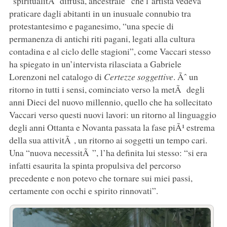
“spiritualitÃ diffusa, ancestrale” che l’artista vedeva
praticare dagli abitanti in un inusuale connubio tra
protestantesimo e paganesimo, “una specie di
permanenza di antichi riti pagani, legati alla cultura
contadina e al ciclo delle stagioni”, come Vaccari stesso
ha spiegato in un’intervista rilasciata a Gabriele
Lorenzoni nel catalogo di
Certezze soggettive
. Ãˆ un
ritorno in tutti i sensi, cominciato verso la metÃ degli
anni Dieci del nuovo millennio, quello che ha sollecitato
Vaccari verso questi nuovi lavori: un ritorno al linguaggio
degli anni Ottanta e Novanta passata la fase piÃ¹ estrema
della sua attivitÃ , un ritorno ai soggetti un tempo cari.
Una “nuova necessitÃ ”, l’ha definita lui stesso: “si era
infatti esaurita la spinta propulsiva del percorso
precedente e non potevo che tornare sui miei passi,
certamente con occhi e spirito rinnovati”.