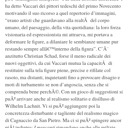
ha detto Vaccari dei pittori tedeschi del primo Novecento
motivando il suo ricorso a quel repertorio d’immagini,
“erano artisti che guardavano alla realtÃ del corpo
umano, del paesaggio, della vita quotidiana: la loro forza
visionaria ed espressionista mi attraeva, mi portava a
deformare le figure, a dilaniare le sembianze umane pur
restando sempre allâ€™interno della figura”. C’Ã¨
anzitutto Christian Schad, forse il meno radicale dei
nuovi oggettivi, da cui Vaccari mutua la capacitÃ di
restituire sulla tela figure piene, precise e rifilate col
rasoio, ma distanti, inquietanti fino a provocare disagio e
moti di turbamento se non d’angoscia, senza che si
comprenda bene perchÃ©. Con un gioco di suggestioni si
puÃ² arrivare anche al realismo solitario e disilluso di
Wilhelm Lachnit. Vi si puÃ² aggiungere poi la
concretezza disturbante e tagliente del realismo magico
di Cagnaccio da San Pietro. Ma ci si puÃ² spingere ancor
piÃ¹ indietro:
I mercanti
rimandano anche alle milizie