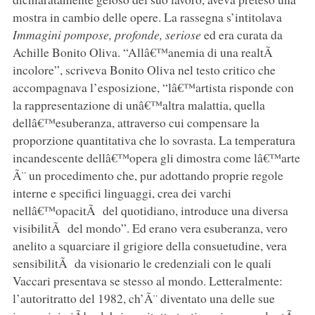
mostra in cambio delle opere. La rassegna s’intitolava
Immagini pompose, profonde, seriose
ed era curata da
Achille Bonito Oliva. “Allâ€™anemia di una realtÃ
incolore”, scriveva Bonito Oliva nel testo critico che
accompagnava l’esposizione, “lâ€™artista risponde con
la rappresentazione di unâ€™altra malattia, quella
dellâ€™esuberanza, attraverso cui compensare la
proporzione quantitativa che lo sovrasta. La temperatura
incandescente dellâ€™opera gli dimostra come lâ€™arte
Ã¨ un procedimento che, pur adottando proprie regole
interne e specifici linguaggi, crea dei varchi
nellâ€™opacitÃ del quotidiano, introduce una diversa
visibilitÃ del mondo”. Ed erano vera esuberanza, vero
anelito a squarciare il grigiore della consuetudine, vera
sensibilitÃ da visionario le credenziali con le quali
Vaccari presentava se stesso al mondo. Letteralmente:
l’autoritratto del 1982, ch’Ã¨ diventato una delle sue