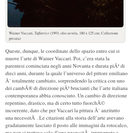
Wainer Vaccari,
Tuffatrice
(1993; olio su tela, 180 x 125 cm; Collezione
privata)
Queste, dunque, le coordinate dello spazio entro cui si
muove l’arte di Wainer Vaccari. Poi, c’era stata la
parentesi cominciata negli anni Novanta e durata piÃ¹ di
dieci anni, durante la quale l’universo del pittore emiliano
Ã¨ totalmente cambiato, sorprendendo la critica con uno
dei cambÃ® di direzione piÃ¹ brucianti che l’arte italiana
contemporanea abbia conosciuto. Un cambio di direzione
repentino, drastico, ma di certo tutto fuorchÃ©
incoerente, dato che per Vaccari la pittura Ã¨ anzitutto
una necessitÃ . Le citazioni alla storia dell’arte avevano
gradatamente lasciato il posto alle immagini da rotocalco,
ma non si trattava solo d’una necessitÃ intervenuta a