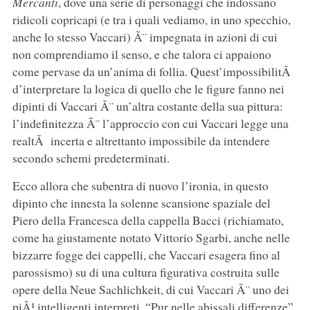
Mercanti
, dove una serie di personaggi che indossano
ridicoli copricapi (e tra i quali vediamo, in uno specchio,
anche lo stesso Vaccari) Ã¨ impegnata in azioni di cui
non comprendiamo il senso, e che talora ci appaiono
come pervase da un’anima di follia. Quest’impossibilitÃ
d’interpretare la logica di quello che le figure fanno nei
dipinti di Vaccari Ã¨ un’altra costante della sua pittura:
l’indefinitezza Ã¨ l’approccio con cui Vaccari legge una
realtÃ incerta e altrettanto impossibile da intendere
secondo schemi predeterminati.
Ecco allora che subentra di nuovo l’ironia, in questo
dipinto che innesta la solenne scansione spaziale del
Piero della Francesca della cappella Bacci (richiamato,
come ha giustamente notato Vittorio Sgarbi, anche nelle
bizzarre fogge dei cappelli, che Vaccari esagera fino al
parossismo) su di una cultura figurativa costruita sulle
opere della Neue Sachlichkeit, di cui Vaccari Ã¨ uno dei
piÃ¹ intelligenti interpreti. “Pur nelle abissali differenze”,