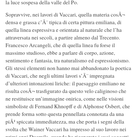
la luce sospesa della valle del Po.
Sopravvive, nei lavori di Vaccari, quella materia cosÃ¬
densa e grassa c’Ã¨ tipica di certa pittura emiliana, di
quella linea espressiva e orientata al naturale che l’ha
attraversata nei secoli, a partire almeno dal Trecento.
Francesco Arcangeli, che di quella linea fu forse il
massimo studioso, ebbe a parlare di corpo, azione,
sentimento e fantasia, tra naturalismo ed espressionismo.
Gli stessi elementi non hanno mai abbandonato la poetica
di Vaccari, che negli ultimi lavori s’Ã¨ impregnata
d’ulteriori intonazioni liriche: il paesaggio emiliano ne
risulta cosÃ¬ trasfigurato da questo velo caliginoso che
ne restituisce un’immagine onirica, come nelle visioni
simboliste di Fernand Khnopff e di Alphonse Osbert, che
prende forma sotto questa pennellata connotata da una
piÃ¹ spiccata immediatezza, ma che porta i segni della
svolta che Wainer Vaccari ha impresso al suo lavoro nei
primi anni Duemila, quando ha rigenerato i suoi soggetti