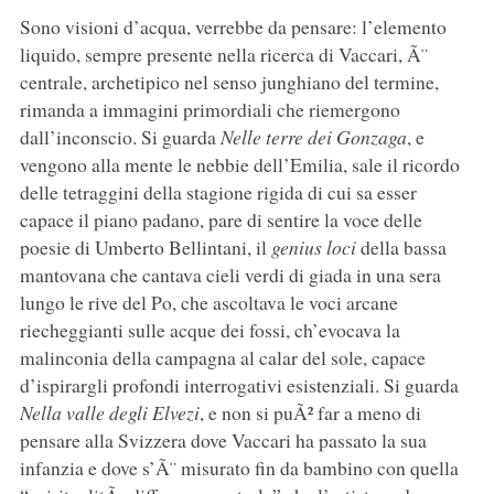
Sono visioni d’acqua, verrebbe da pensare: l’elemento
liquido, sempre presente nella ricerca di Vaccari, Ã¨
centrale, archetipico nel senso junghiano del termine,
rimanda a immagini primordiali che riemergono
dall’inconscio. Si guarda
Nelle terre dei Gonzaga
, e
vengono alla mente le nebbie dell’Emilia, sale il ricordo
delle tetraggini della stagione rigida di cui sa esser
capace il piano padano, pare di sentire la voce delle
poesie di Umberto Bellintani, il
genius loci
della bassa
mantovana che cantava cieli verdi di giada in una sera
lungo le rive del Po, che ascoltava le voci arcane
riecheggianti sulle acque dei fossi, ch’evocava la
malinconia della campagna al calar del sole, capace
d’ispirargli profondi interrogativi esistenziali. Si guarda
Nella valle degli Elvezi
, e non si puÃ² far a meno di
pensare alla Svizzera dove Vaccari ha passato la sua
infanzia e dove s’Ã¨ misurato fin da bambino con quella