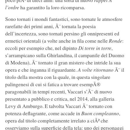
poco piÃ¹ di dieci anni: una sorta di nuovo
rappel Ã
l’ordre
ha garantito la loro ricomparsa.
Sono tornati i mondi fantastici, sono tornate le atmosfere
rarefatte dei primi anni, Ã¨ tornata la poesia
dell’incertezza, sono tornati persino gli onnipresenti ed
ermetici orientali (a volte anche in fila come nelle
Ronde
:
eccoli per esempio che, nel dipinto
Di torre in torre
,
s’arrampicano sulla Ghirlandina, il campanile del Duomo
di Modena), Ã¨ tornato il gran mistero che intride la sua
opera e che inganna il riguardante.
A volte ritornano
Ã¨ il
titolo della mostra con la quale, in questa singolare
palingenesi di cui si fatica a trovare esempÃ®
paragonabili in tempi recenti, Vaccari s’Ã¨ di nuovo
presentato a pubblico e critica, nel 2014, alla galleria
Levy di Amburgo. E talvolta Vaccari Ã¨ tornato con
potenza deflagrante, come accade in
Buon compleanno
,
opera dal titolo completamente irrelato a ciÃ² che
osserviamo sulla superficie della tela: uno dei personaggi