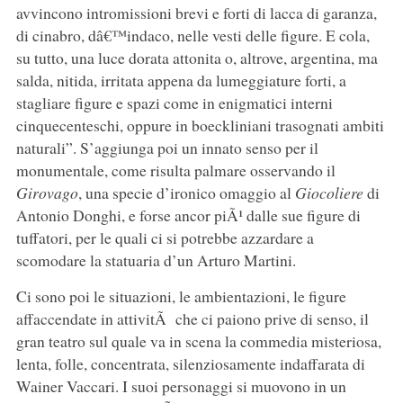
avvincono intromissioni brevi e forti di lacca di garanza,
di cinabro, dâ€™indaco, nelle vesti delle figure. E cola,
su tutto, una luce dorata attonita o, altrove, argentina, ma
salda, nitida, irritata appena da lumeggiature forti, a
stagliare figure e spazi come in enigmatici interni
cinquecenteschi, oppure in boeckliniani trasognati ambiti
naturali”. S’aggiunga poi un innato senso per il
monumentale, come risulta palmare osservando il
Girovago
, una specie d’ironico omaggio al
Giocoliere
di
Antonio Donghi, e forse ancor piÃ¹ dalle sue figure di
tuffatori, per le quali ci si potrebbe azzardare a
scomodare la statuaria d’un Arturo Martini.
Ci sono poi le situazioni, le ambientazioni, le figure
affaccendate in attivitÃ che ci paiono prive di senso, il
gran teatro sul quale va in scena la commedia misteriosa,
lenta, folle, concentrata, silenziosamente indaffarata di
Wainer Vaccari. I suoi personaggi si muovono in un