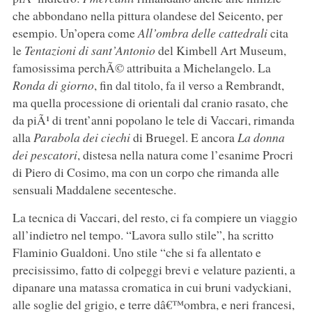
che abbondano nella pittura olandese del Seicento, per
esempio. Un’opera come
All’ombra delle cattedrali
cita
le
Tentazioni di sant’Antonio
del Kimbell Art Museum,
famosissima perchÃ© attribuita a Michelangelo. La
Ronda di giorno
, fin dal titolo, fa il verso a Rembrandt,
ma quella processione di orientali dal cranio rasato, che
da piÃ¹ di trent’anni popolano le tele di Vaccari, rimanda
alla
Parabola dei ciechi
di Bruegel. E ancora
La donna
dei pescatori
, distesa nella natura come l’esanime Procri
di Piero di Cosimo, ma con un corpo che rimanda alle
sensuali Maddalene secentesche.
La tecnica di Vaccari, del resto, ci fa compiere un viaggio
all’indietro nel tempo. “Lavora sullo stile”, ha scritto
Flaminio Gualdoni. Uno stile “che si fa allentato e
precisissimo, fatto di colpeggi brevi e velature pazienti, a
dipanare una matassa cromatica in cui bruni vadyckiani,
alle soglie del grigio, e terre dâ€™ombra, e neri francesi,