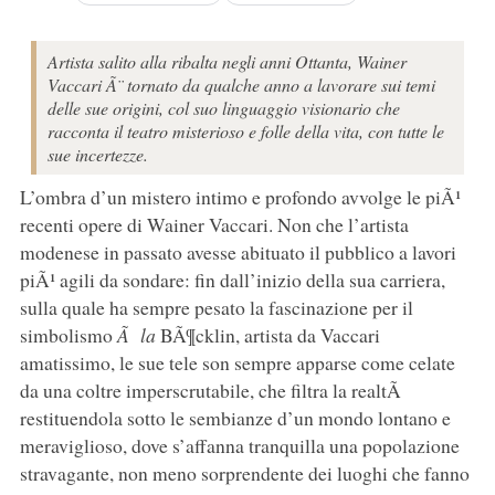
Artista salito alla ribalta negli anni Ottanta, Wainer
Vaccari Ã¨ tornato da qualche anno a lavorare sui temi
delle sue origini, col suo linguaggio visionario che
racconta il teatro misterioso e folle della vita, con tutte le
sue incertezze.
L’ombra d’un mistero intimo e profondo avvolge le piÃ¹
recenti opere di Wainer Vaccari. Non che l’artista
modenese in passato avesse abituato il pubblico a lavori
piÃ¹ agili da sondare: fin dall’inizio della sua carriera,
sulla quale ha sempre pesato la fascinazione per il
simbolismo
Ã la
BÃ¶cklin, artista da Vaccari
amatissimo, le sue tele son sempre apparse come celate
da una coltre imperscrutabile, che filtra la realtÃ
restituendola sotto le sembianze d’un mondo lontano e
meraviglioso, dove s’affanna tranquilla una popolazione
stravagante, non meno sorprendente dei luoghi che fanno