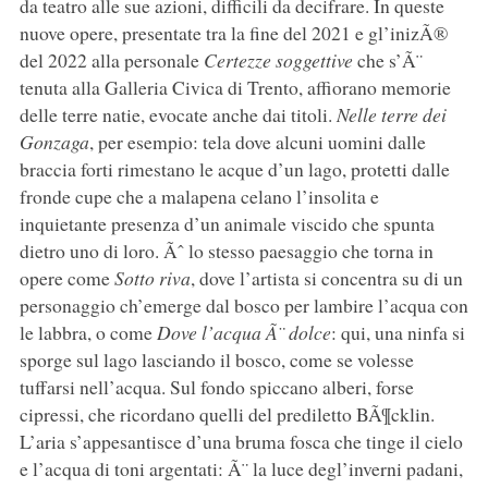
da teatro alle sue azioni, difficili da decifrare. In queste
nuove opere, presentate tra la fine del 2021 e gl’inizÃ®
del 2022 alla personale
Certezze soggettive
che s’Ã¨
tenuta alla Galleria Civica di Trento, affiorano memorie
delle terre natie, evocate anche dai titoli.
Nelle terre dei
Gonzaga
, per esempio: tela dove alcuni uomini dalle
braccia forti rimestano le acque d’un lago, protetti dalle
fronde cupe che a malapena celano l’insolita e
inquietante presenza d’un animale viscido che spunta
dietro uno di loro. Ãˆ lo stesso paesaggio che torna in
opere come
Sotto riva
, dove l’artista si concentra su di un
personaggio ch’emerge dal bosco per lambire l’acqua con
le labbra, o come
Dove l’acqua Ã¨ dolce
: qui, una ninfa si
sporge sul lago lasciando il bosco, come se volesse
tuffarsi nell’acqua. Sul fondo spiccano alberi, forse
cipressi, che ricordano quelli del prediletto BÃ¶cklin.
L’aria s’appesantisce d’una bruma fosca che tinge il cielo
e l’acqua di toni argentati: Ã¨ la luce degl’inverni padani,