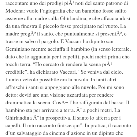
raccontare uno dei prodigi piÃ¹ noti del santo patrono di
Modena: vuole l’agiografia che un bambino fosse salito
assieme alla madre sulla Ghirlandina, e che affacciandosi
da una finestra il piccolo fosse precipitato nel vuoto. La
madre pregÃ² il santo, che puntualmente si presentÃ², e
trasse in salvo il pargolo. E Vaccari ha dipinto san
Geminiano mentre acciuffa il bambino (in senso letterale,
dato che lo agguanta per i capelli), pochi metri prima che
tocchi terra. “Ho cercato di rendere la scena piÃ¹
credibile”, ha dichiarato Vaccari. “Se veniva dal cielo,
l’unico veicolo possibile era la nuvola. In tanti altri
affreschi i santi si appoggiano alle nuvole. Poi mi sono
detto: devid are una visione azzardata per rendere
drammatica la scena. CosÃ¬ l’ho raffigurata dal basso. Il
bambino sta per arrivare a terra. Ãˆ a pochi metri. La
Ghirlandina Ã¨ in prospettiva. Il santo lo afferra per i
capelli. Il mio racconto finisce qui”. In pratica, il racconto
d’un salvataggio da cinema d’azione in un dipinto che