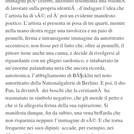
immagini piÃ¹ celebri, anzitutto testimonia una volontÃ
di lavorare sulla propria identitÃ , d’indagare l’idea che
l’artista ha di sÃ©, ed Ã¨ poi un evidente manifesto
poetico. L’artista si presenta in posa di tre quarti, mentre
nella mano destra regge una tavolozza e un paio di
pennelli, ferma e intransigente immagine da autoritratto
secentesco, non fosse per il fatto che, oltre ai pennelli, il
pittore tiene anche una canna, e decide di rivolgersi al
riguardante con un ghigno sardonico, e intabarrato in
un’enorme palandrana nera che ancora ricorda,
autoironica, l’abbigliamento di BÃ¶cklin nel noto
autoritratto della Nationalgalerie di Berlino. E poi, il dio
Pan, la divinitÃ dei boschi che la cristianitÃ ha
trasmutato in simbolo negativo, che gli morde il petto e
che si fa allegoria ferina della sua ispirazione. Si
manifesta dunque, fin da subito, una vena beffarda che
non risparmia neppure l’immagine di sÃ©. E che torna
frequente nei suoi dipinti: accade, per esempio, nei