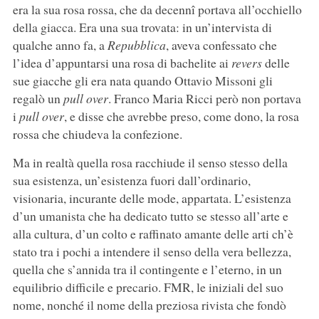
era la sua rosa rossa, che da decennî portava all’occhiello
della giacca. Era una sua trovata: in un’intervista di
qualche anno fa, a
Repubblica
, aveva confessato che
l’idea d’appuntarsi una rosa di bachelite ai
revers
delle
sue giacche gli era nata quando Ottavio Missoni gli
regalò un
pull over
. Franco Maria Ricci però non portava
i
pull over
, e disse che avrebbe preso, come dono, la rosa
rossa che chiudeva la confezione.
Ma in realtà quella rosa racchiude il senso stesso della
sua esistenza, un’esistenza fuori dall’ordinario,
visionaria, incurante delle mode, appartata. L’esistenza
d’un umanista che ha dedicato tutto se stesso all’arte e
alla cultura, d’un colto e raffinato amante delle arti ch’è
stato tra i pochi a intendere il senso della vera bellezza,
quella che s’annida tra il contingente e l’eterno, in un
equilibrio difficile e precario. FMR, le iniziali del suo
nome, nonché il nome della preziosa rivista che fondò