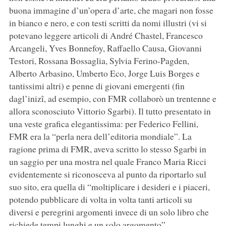
buona immagine d’un’opera d’arte, che magari non fosse
in bianco e nero, e con testi scritti da nomi illustri (vi si
potevano leggere articoli di André Chastel, Francesco
Arcangeli, Yves Bonnefoy, Raffaello Causa, Giovanni
Testori, Rossana Bossaglia, Sylvia Ferino-Pagden,
Alberto Arbasino, Umberto Eco, Jorge Luis Borges e
tantissimi altri) e penne di giovani emergenti (fin
dagl’inizî, ad esempio, con FMR collaborò un trentenne e
allora sconosciuto Vittorio Sgarbi). Il tutto presentato in
una veste grafica elegantissima: per Federico Fellini,
FMR era la “perla nera dell’editoria mondiale”. La
ragione prima di FMR, aveva scritto lo stesso Sgarbi in
un saggio per una mostra nel quale Franco Maria Ricci
evidentemente si riconosceva al punto da riportarlo sul
suo sito, era quella di “moltiplicare i desideri e i piaceri,
potendo pubblicare di volta in volta tanti articoli su
diversi e peregrini argomenti invece di un solo libro che
richiede tempi lunghi e un solo argomento”.