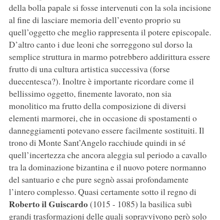
della bolla papale si fosse intervenuti con la sola incisione
al fine di lasciare memoria dell’evento proprio su
quell’oggetto che meglio rappresenta il potere episcopale.
D’altro canto i due leoni che sorreggono sul dorso la
semplice struttura in marmo potrebbero addirittura essere
frutto di una cultura artistica successiva (forse
duecentesca?). Inoltre è importante ricordare come il
bellissimo oggetto, finemente lavorato, non sia
monolitico ma frutto della composizione di diversi
elementi marmorei, che in occasione di spostamenti o
danneggiamenti potevano essere facilmente sostituiti. Il
trono di Monte Sant’Angelo racchiude quindi in sé
quell’incertezza che ancora aleggia sul periodo a cavallo
tra la dominazione bizantina e il nuovo potere normanno
del santuario e che pure segnò assai profondamente
l’intero complesso. Quasi certamente sotto il regno di
Roberto il Guiscardo
(1015 - 1085) la basilica subì
grandi trasformazioni delle quali sopravvivono però solo