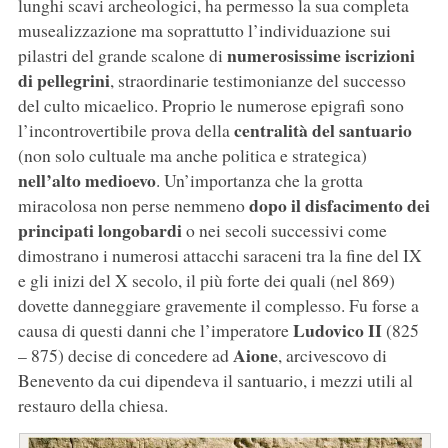
lunghi scavi archeologici, ha permesso la sua completa
musealizzazione ma soprattutto l’individuazione sui
numerosissime iscrizioni
pilastri del grande scalone di
di pellegrini
, straordinarie testimonianze del successo
del culto micaelico. Proprio le numerose epigrafi sono
centralità del santuario
l’incontrovertibile prova della
(non solo cultuale ma anche politica e strategica)
nell’alto medioevo
. Un’importanza che la grotta
dopo il disfacimento dei
miracolosa non perse nemmeno
principati longobardi
o nei secoli successivi come
dimostrano i numerosi attacchi saraceni tra la fine del IX
e gli inizi del X secolo, il più forte dei quali (nel 869)
dovette danneggiare gravemente il complesso. Fu forse a
Ludovico II
causa di questi danni che l’imperatore
(825
Aione
– 875) decise di concedere ad
, arcivescovo di
Benevento da cui dipendeva il santuario, i mezzi utili al
restauro della chiesa.