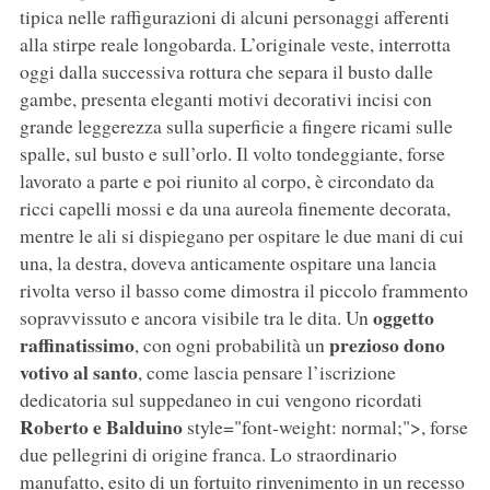
tipica nelle raffigurazioni di alcuni personaggi afferenti
alla stirpe reale longobarda. L’originale veste, interrotta
oggi dalla successiva rottura che separa il busto dalle
gambe, presenta eleganti motivi decorativi incisi con
grande leggerezza sulla superficie a fingere ricami sulle
spalle, sul busto e sull’orlo. Il volto tondeggiante, forse
lavorato a parte e poi riunito al corpo, è circondato da
ricci capelli mossi e da una aureola finemente decorata,
mentre le ali si dispiegano per ospitare le due mani di cui
una, la destra, doveva anticamente ospitare una lancia
rivolta verso il basso come dimostra il piccolo frammento
oggetto
sopravvissuto e ancora visibile tra le dita. Un
raffinatissimo
prezioso dono
, con ogni probabilità un
votivo al santo
, come lascia pensare l’iscrizione
dedicatoria sul suppedaneo in cui vengono ricordati
Roberto e Balduino
style="font-weight: normal;">, forse
due pellegrini di origine franca. Lo straordinario
manufatto, esito di un fortuito rinvenimento in un recesso