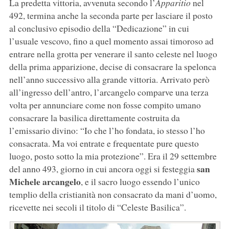
La predetta vittoria, avvenuta secondo l’
Apparitio
nel
492, termina anche la seconda parte per lasciare il posto
al conclusivo episodio della “Dedicazione” in cui
l’usuale vescovo, fino a quel momento assai timoroso ad
entrare nella grotta per venerare il santo celeste nel luogo
della prima apparizione, decise di consacrare la spelonca
nell’anno successivo alla grande vittoria. Arrivato però
all’ingresso dell’antro, l’arcangelo comparve una terza
volta per annunciare come non fosse compito umano
consacrare la basilica direttamente costruita da
l’emissario divino: “Io che l’ho fondata, io stesso l’ho
consacrata. Ma voi entrate e frequentate pure questo
luogo, posto sotto la mia protezione”. Era il 29 settembre
san
del anno 493, giorno in cui ancora oggi si festeggia
Michele arcangelo
, e il sacro luogo essendo l’unico
templio della cristianità non consacrato da mani d’uomo,
ricevette nei secoli il titolo di “Celeste Basilica”.