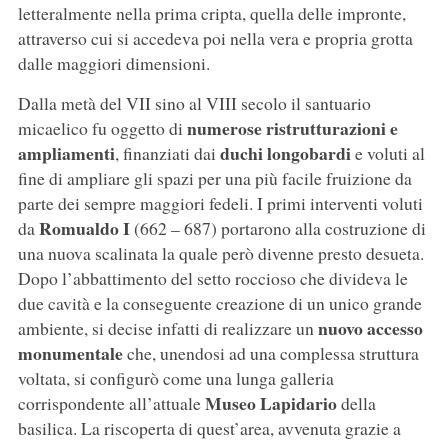
letteralmente nella prima cripta, quella delle impronte,
attraverso cui si accedeva poi nella vera e propria grotta
dalle maggiori dimensioni.
Dalla metà del VII sino al VIII secolo il santuario
numerose ristrutturazioni e
micaelico fu oggetto di
ampliamenti
duchi longobardi
, finanziati dai
e voluti al
fine di ampliare gli spazi per una più facile fruizione da
parte dei sempre maggiori fedeli. I primi interventi voluti
Romualdo I
da
(662 – 687) portarono alla costruzione di
una nuova scalinata la quale però divenne presto desueta.
Dopo l’abbattimento del setto roccioso che divideva le
due cavità e la conseguente creazione di un unico grande
nuovo accesso
ambiente, si decise infatti di realizzare un
monumentale
che, unendosi ad una complessa struttura
voltata, si configurò come una lunga galleria
Museo Lapidario
corrispondente all’attuale
della
basilica. La riscoperta di quest’area, avvenuta grazie a