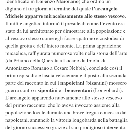
Lorenzo Maiorano
identificato in
) che ordinò un
l’arcangelo
digiuno di tre giorni al termine del quale
Michele apparve miracolosamente allo stesso vescovo
.
Il milite angelico informò il presule di come l’evento era
stato da lui architettato per dimostrare alla popolazione e
al vescovo stesso come egli fosse «patrono e custode» di
quella grotta e dell’intero monte. La prima apparizione
micaelica, raffigurata numerose volte nella storia dell’arte
(da Priamo della Quercia a Lucano da Imola, da
Antoniazzo Romano a Cesare Nebbia), conclude così il
primo episodio e lascia velocemente il posto alla seconda
napoletani
parte del racconto in cui i
(bizantini) mossero
sipontini
beneventani
guerra contro i
e i
(Longobardi).
L’arcangelo apparendo nuovamente allo stesso vescovo
del primo racconto, che lo aveva invocato assieme alla
popolazione locale durante una breve tregua concessa dai
napoletani, annunciò la vittoria longobarda nella battaglia
del giorno successivo grazie al suo prodigioso intervento.