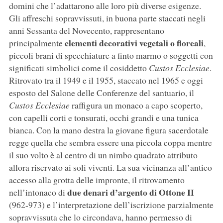
domini che l’adattarono alle loro più diverse esigenze.
Gli affreschi sopravvissuti, in buona parte staccati negli
anni Sessanta del Novecento, rappresentano
elementi decorativi vegetali o floreali
principalmente
,
piccoli brani di specchiature a finto marmo o soggetti con
significati simbolici come il cosiddetto
Custos Ecclesiae
.
Ritrovato tra il 1949 e il 1955, staccato nel 1965 e oggi
esposto del Salone delle Conferenze del santuario, il
Custos Ecclesiae
raffigura un monaco a capo scoperto,
con capelli corti e tonsurati, occhi grandi e una tunica
bianca. Con la mano destra la giovane figura sacerdotale
regge quella che sembra essere una piccola coppa mentre
il suo volto è al centro di un nimbo quadrato attributo
allora riservato ai soli viventi. La sua vicinanza all’antico
accesso alla grotta delle impronte, il ritrovamento
due denari d’argento di Ottone II
nell’intonaco di
(962-973) e l’interpretazione dell’iscrizione parzialmente
sopravvissuta che lo circondava, hanno permesso di