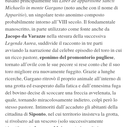
basano principalmente sul
Liber de apparitione sancti
Michaelis in monte Gargano
(noto anche con il nome di
Apparitio
), un singolare testo anonimo composto
probabilmente intorno all’VIII secolo. Il fondamentale
manoscritto, in parte utilizzato come fonte anche da
Jacopo da Varazze
nella stesura della successiva
Legenda Aurea
, suddivide il racconto in tre parti
avviando la narrazione dal celebre episodio del toro in cui
eponimo del promontorio pugliese
un ricco pastore,
,
tornato all’ovile con le sue pecore si rese conto che il suo
toro migliore era nuovamente fuggito. Grazie a lunghe
ricerche, Gargano ritrovò il proprio animale all’interno di
una grotta ed esasperato dalla fatica e dall’ennesima fuga
del bovino decise di scoccare una freccia avvelenata, la
quale, tornando miracolosamente indietro, colpì però lo
stesso pastore. Intimoriti dall’accaduto gli abitanti della
Siponto
cittadina di
, nel cui territorio insisteva la grotta,
si rivolsero ad un vescovo (solo successivamente