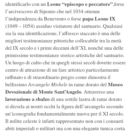
Leone “episcopo e peccatore”
identificarlo con un
,forse
l’arcivescovo di Siponto che nel 1034 ottenne
papa Leone IX
l’indipendenza da Benevento o forse
(1049 – 1054) assiduo visitatore del santuario. Qualsiasi
sia la sua identificazione, l’affresco staccato è una delle
migliori testimonianze pittoriche collocabile tra la metà
del IX secolo e i primi decenni dell’XI, nonché una delle
primissime testimonianze storico artistiche del santuario.
Un luogo di culto che in quegli stessi secoli dovette essere
centro di attrazione di un fare artistico particolarmente
raffinato e di straordinario pregio come dimostra il
Museo
bellissimo
Arcangelo Michele
in rame dorato del
Devozionale di Monte Sant’Angelo
. Attraverso una
lavorazione a sbalzo
di una sottile lastra di rame dorato
si disvela ai nostri occhi la figura dell’arcangelo secondo
un’iconografia fondamentalmente nuova per il XI secolo.
Il milite celeste è infatti rappresentato non con i consueti
abiti imperiali o militari ma con una elegante tunica corta