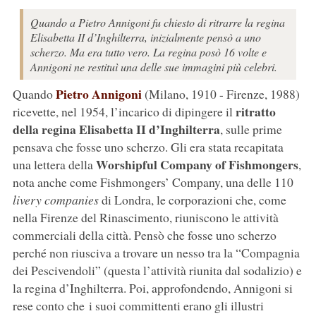
Quando a Pietro Annigoni fu chiesto di ritrarre la regina
Elisabetta II d’Inghilterra, inizialmente pensò a uno
scherzo. Ma era tutto vero. La regina posò 16 volte e
Annigoni ne restituì una delle sue immagini più celebri.
Pietro Annigoni
Quando
(Milano, 1910 - Firenze, 1988)
ritratto
ricevette, nel 1954, l’incarico di dipingere il
della regina Elisabetta II d’Inghilterra
, sulle prime
pensava che fosse uno scherzo. Gli era stata recapitata
Worshipful Company of Fishmongers
una lettera della
,
nota anche come Fishmongers’ Company, una delle 110
livery companies
di Londra, le corporazioni che, come
nella Firenze del Rinascimento, riuniscono le attività
commerciali della città. Pensò che fosse uno scherzo
perché non riusciva a trovare un nesso tra la “Compagnia
dei Pescivendoli” (questa l’attività riunita dal sodalizio) e
la regina d’Inghilterra. Poi, approfondendo, Annigoni si
rese conto che i suoi committenti erano gli illustri