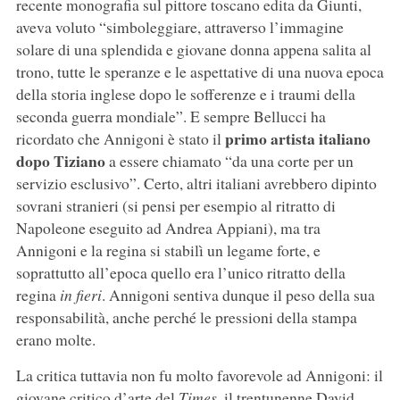
recente monografia sul pittore toscano edita da Giunti,
aveva voluto “simboleggiare, attraverso l’immagine
solare di una splendida e giovane donna appena salita al
trono, tutte le speranze e le aspettative di una nuova epoca
della storia inglese dopo le sofferenze e i traumi della
seconda guerra mondiale”. E sempre Bellucci ha
primo artista italiano
ricordato che Annigoni è stato il
dopo Tiziano
a essere chiamato “da una corte per un
servizio esclusivo”. Certo, altri italiani avrebbero dipinto
sovrani stranieri (si pensi per esempio al ritratto di
Napoleone eseguito ad Andrea Appiani), ma tra
Annigoni e la regina si stabilì un legame forte, e
soprattutto all’epoca quello era l’unico ritratto della
regina
in fieri
. Annigoni sentiva dunque il peso della sua
responsabilità, anche perché le pressioni della stampa
erano molte.
La critica tuttavia non fu molto favorevole ad Annigoni: il
giovane critico d’arte del
Times
, il trentunenne David