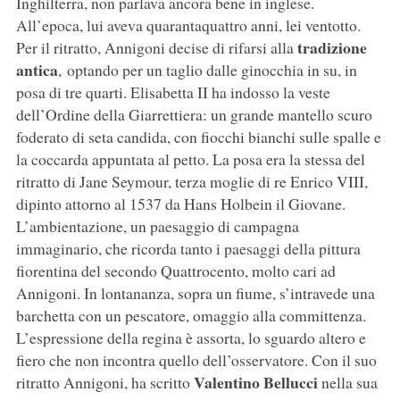
Inghilterra, non parlava ancora bene in inglese.
All’epoca, lui aveva quarantaquattro anni, lei ventotto.
tradizione
Per il ritratto, Annigoni decise di rifarsi alla
antica
, optando per un taglio dalle ginocchia in su, in
posa di tre quarti. Elisabetta II ha indosso la veste
dell’Ordine della Giarrettiera: un grande mantello scuro
foderato di seta candida, con fiocchi bianchi sulle spalle e
la coccarda appuntata al petto. La posa era la stessa del
ritratto di Jane Seymour, terza moglie di re Enrico VIII,
dipinto attorno al 1537 da Hans Holbein il Giovane.
L’ambientazione, un paesaggio di campagna
immaginario, che ricorda tanto i paesaggi della pittura
fiorentina del secondo Quattrocento, molto cari ad
Annigoni. In lontananza, sopra un fiume, s’intravede una
barchetta con un pescatore, omaggio alla committenza.
L’espressione della regina è assorta, lo sguardo altero e
fiero che non incontra quello dell’osservatore. Con il suo
Valentino Bellucci
ritratto Annigoni, ha scritto
nella sua