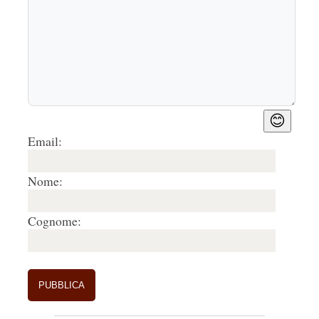
entusiasta. Grato per l'eccellente condivisione..
Rispondi
🤍
0
😊
Email:
Nome:
Cognome: