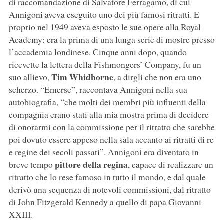
di raccomandazione di Salvatore Ferragamo, di cui
Annigoni aveva eseguito uno dei più famosi ritratti. E
proprio nel 1949 aveva esposto le sue opere alla Royal
Academy: era la prima di una lunga serie di mostre presso
l’accademia londinese. Cinque anni dopo, quando
ricevette la lettera della Fishmongers’ Company, fu un
Tim Whidborne
suo allievo,
, a dirgli che non era uno
scherzo. “Emerse”, raccontava Annigoni nella sua
autobiografia, “che molti dei membri più influenti della
compagnia erano stati alla mia mostra prima di decidere
di onorarmi con la commissione per il ritratto che sarebbe
poi dovuto essere appeso nella sala accanto ai ritratti di re
e regine dei secoli passati”. Annigoni era diventato in
pittore della regina
breve tempo
, capace di realizzare un
ritratto che lo rese famoso in tutto il mondo, e dal quale
derivò una sequenza di notevoli commissioni, dal ritratto
di John Fitzgerald Kennedy a quello di papa Giovanni
XXIII.