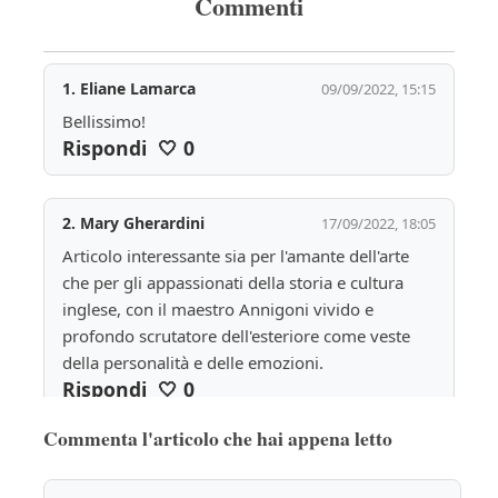
Commenti
1.
Eliane Lamarca
09/09/2022, 15:15
Bellissimo!
Rispondi
🤍
0
2.
Mary Gherardini
17/09/2022, 18:05
Articolo interessante sia per l'amante dell'arte 
che per gli appassionati della storia e cultura 
inglese, con il maestro Annigoni vivido e 
profondo scrutatore dell'esteriore come veste 
della personalità e delle emozioni.
Rispondi
🤍
0
Commenta l'articolo che hai appena letto
3.
angel_couti@hotmail.com
27/09/2022, 15:47
Perfetto, che finezza di dettagli. Sono rimasto 