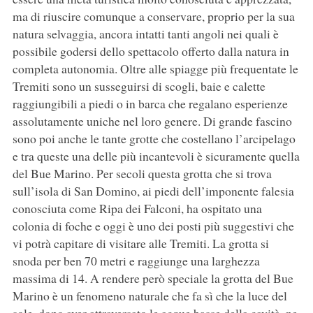
ma di riuscire comunque a conservare, proprio per la sua
natura selvaggia, ancora intatti tanti angoli nei quali è
possibile godersi dello spettacolo offerto dalla natura in
completa autonomia. Oltre alle spiagge più frequentate le
Tremiti sono un susseguirsi di scogli, baie e calette
raggiungibili a piedi o in barca che regalano esperienze
assolutamente uniche nel loro genere. Di grande fascino
sono poi anche le tante grotte che costellano l’arcipelago
e tra queste una delle più incantevoli è sicuramente quella
del Bue Marino. Per secoli questa grotta che si trova
sull’isola di San Domino, ai piedi dell’imponente falesia
conosciuta come Ripa dei Falconi, ha ospitato una
colonia di foche e oggi è uno dei posti più suggestivi che
vi potrà capitare di visitare alle Tremiti. La grotta si
snoda per ben 70 metri e raggiunge una larghezza
massima di 14. A rendere però speciale la grotta del Bue
Marino è un fenomeno naturale che fa sì che la luce del
sole, dopo aver attraversato le acque basse della cavità, ne