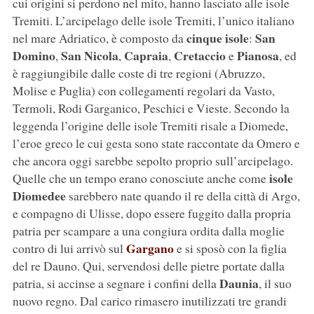
cui origini si perdono nel mito, hanno lasciato alle isole
Tremiti. L’arcipelago delle isole Tremiti, l’unico italiano
cinque isole
San
nel mare Adriatico, è composto da
:
Domino
San Nicola
Capraia
Cretaccio
Pianosa
,
,
,
e
, ed
è raggiungibile dalle coste di tre regioni (Abruzzo,
Molise e Puglia) con collegamenti regolari da Vasto,
Termoli, Rodi Garganico, Peschici e Vieste. Secondo la
leggenda l’origine delle isole Tremiti risale a Diomede,
l’eroe greco le cui gesta sono state raccontate da Omero e
che ancora oggi sarebbe sepolto proprio sull’arcipelago.
isole
Quelle che un tempo erano conosciute anche come
Diomedee
sarebbero nate quando il re della città di Argo,
e compagno di Ulisse, dopo essere fuggito dalla propria
patria per scampare a una congiura ordita dalla moglie
Gargano
contro di lui arrivò sul
e si sposò con la figlia
del re Dauno. Qui, servendosi delle pietre portate dalla
Daunia
patria, si accinse a segnare i confini della
, il suo
nuovo regno. Dal carico rimasero inutilizzati tre grandi