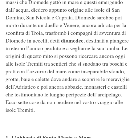
massi che Diomede gettò in mare e questi emergendo
dall’acqua, diedero appunto origine alle isole di San
Domino, San Nicola e Capraia. Diomede sarebbe poi
morto durante un duello e Venere, ancora adirata per la
sconfitta di Troia, trasformò i compagni di avventura di
diomedee
Diomede in uccelli, detti
, destinati a piangere
in eterno l’amico perduto e a vegliarne la sua tomba. Le
origini di questo mito si possono ricercare ancora oggi
alle isole Tremiti tra sentieri che si snodano tra boschi e
prati con l’azzurro del mare come inseparabile sfondo,
grotte, baie e calette dove andare a scoprire le meraviglie
dell’Adriatico e poi ancora abbazie, monasteri e castelli
che testimoniano le lunghe peripezie dell’arcipelago.
Ecco sette cose da non perdere nel vostro viaggio alle
isole Tremiti.
1. L’abbazia di Santa Maria a Mare