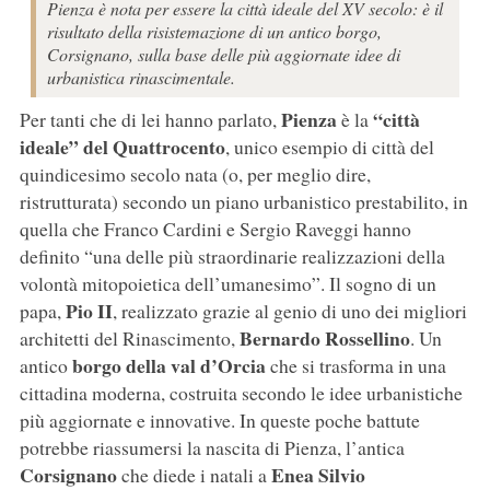
Pienza è nota per essere la città ideale del XV secolo: è il
risultato della risistemazione di un antico borgo,
Corsignano, sulla base delle più aggiornate idee di
urbanistica rinascimentale.
Pienza
“città
Per tanti che di lei hanno parlato,
è la
ideale” del Quattrocento
, unico esempio di città del
quindicesimo secolo nata (o, per meglio dire,
ristrutturata) secondo un piano urbanistico prestabilito, in
quella che Franco Cardini e Sergio Raveggi hanno
definito “una delle più straordinarie realizzazioni della
volontà mitopoietica dell’umanesimo”. Il sogno di un
Pio II
papa,
, realizzato grazie al genio di uno dei migliori
Bernardo Rossellino
architetti del Rinascimento,
. Un
borgo della val d’Orcia
antico
che si trasforma in una
cittadina moderna, costruita secondo le idee urbanistiche
più aggiornate e innovative. In queste poche battute
potrebbe riassumersi la nascita di Pienza, l’antica
Corsignano
Enea Silvio
che diede i natali a