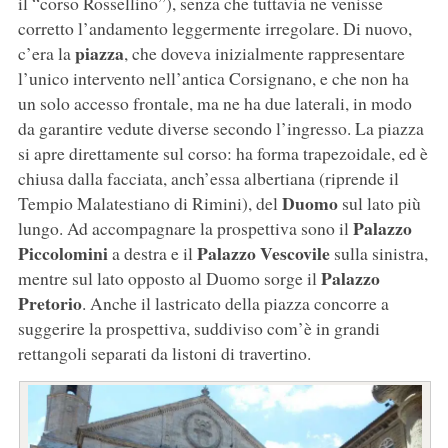
il “corso Rossellino”), senza che tuttavia ne venisse
corretto l’andamento leggermente irregolare. Di nuovo,
piazza
c’era la
, che doveva inizialmente rappresentare
l’unico intervento nell’antica Corsignano, e che non ha
un solo accesso frontale, ma ne ha due laterali, in modo
da garantire vedute diverse secondo l’ingresso. La piazza
si apre direttamente sul corso: ha forma trapezoidale, ed è
chiusa dalla facciata, anch’essa albertiana (riprende il
Duomo
Tempio Malatestiano di Rimini), del
sul lato più
Palazzo
lungo. Ad accompagnare la prospettiva sono il
Piccolomini
Palazzo Vescovile
a destra e il
sulla sinistra,
Palazzo
mentre sul lato opposto al Duomo sorge il
Pretorio
. Anche il lastricato della piazza concorre a
suggerire la prospettiva, suddiviso com’è in grandi
rettangoli separati da listoni di travertino.