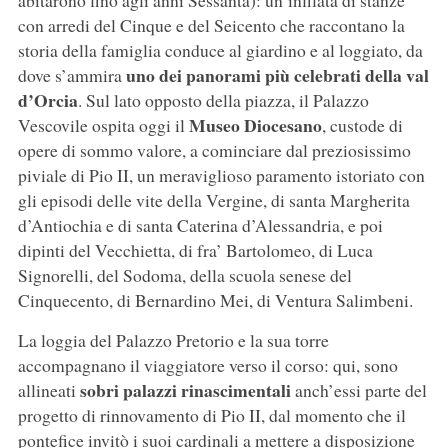
abitarono fino agli anni Sessanta): un’infilata di stanze
con arredi del Cinque e del Seicento che raccontano la
storia della famiglia conduce al giardino e al loggiato, da
uno dei panorami più celebrati della val
dove s’ammira
d’Orcia
. Sul lato opposto della piazza, il Palazzo
Museo Diocesano
Vescovile ospita oggi il
, custode di
opere di sommo valore, a cominciare dal preziosissimo
piviale di Pio II, un meraviglioso paramento istoriato con
gli episodi delle vite della Vergine, di santa Margherita
d’Antiochia e di santa Caterina d’Alessandria, e poi
dipinti del Vecchietta, di fra’ Bartolomeo, di Luca
Signorelli, del Sodoma, della scuola senese del
Cinquecento, di Bernardino Mei, di Ventura Salimbeni.
La loggia del Palazzo Pretorio e la sua torre
accompagnano il viaggiatore verso il corso: qui, sono
sobri palazzi rinascimentali
allineati
anch’essi parte del
progetto di rinnovamento di Pio II, dal momento che il
pontefice invitò i suoi cardinali a mettere a disposizione