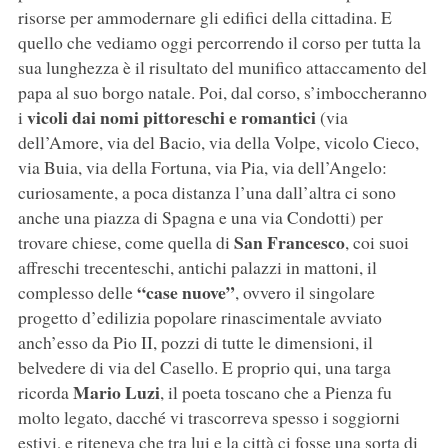
risorse per ammodernare gli edifici della cittadina. E
quello che vediamo oggi percorrendo il corso per tutta la
sua lunghezza è il risultato del munifico attaccamento del
papa al suo borgo natale. Poi, dal corso, s’imboccheranno
vicoli dai nomi pittoreschi e romantici
i
(via
dell’Amore, via del Bacio, via della Volpe, vicolo Cieco,
via Buia, via della Fortuna, via Pia, via dell’Angelo:
curiosamente, a poca distanza l’una dall’altra ci sono
anche una piazza di Spagna e una via Condotti) per
San Francesco
trovare chiese, come quella di
, coi suoi
affreschi trecenteschi, antichi palazzi in mattoni, il
“case nuove”
complesso delle
, ovvero il singolare
progetto d’edilizia popolare rinascimentale avviato
anch’esso da Pio II, pozzi di tutte le dimensioni, il
belvedere di via del Casello. E proprio qui, una targa
Mario Luzi
ricorda
, il poeta toscano che a Pienza fu
molto legato, dacché vi trascorreva spesso i soggiorni
estivi, e riteneva che tra lui e la città ci fosse una sorta di