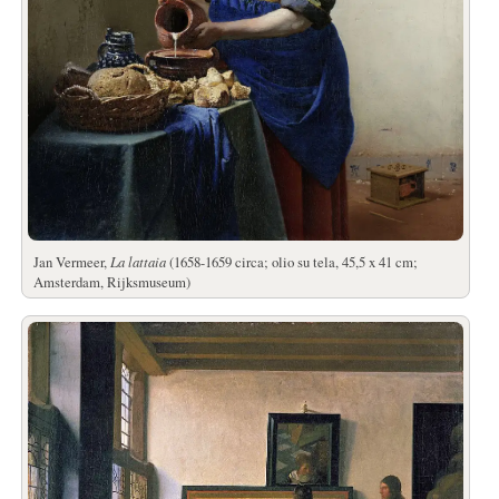
Jan Vermeer,
La lattaia
(1658-1659 circa; olio su tela, 45,5 x 41 cm;
Amsterdam, Rijksmuseum)