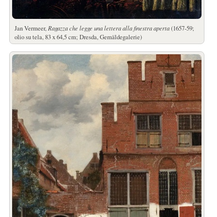
Jan Vermeer,
Ragazza che legge una lettera alla finestra aperta
(1657-59;
olio su tela, 83 x 64,5 cm; Dresda, Gemäldegalerie)