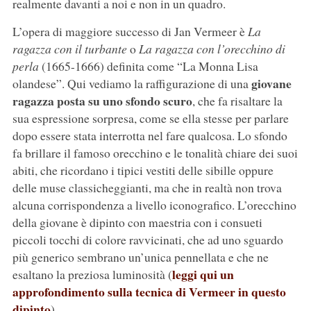
realmente davanti a noi e non in un quadro.
L’opera di maggiore successo di Jan Vermeer è
La
ragazza con il turbante
o
La ragazza con l’orecchino di
perla
(1665-1666) definita come “La Monna Lisa
giovane
olandese”. Qui vediamo la raffigurazione di una
ragazza posta su uno sfondo scuro
, che fa risaltare la
sua espressione sorpresa, come se ella stesse per parlare
dopo essere stata interrotta nel fare qualcosa. Lo sfondo
fa brillare il famoso orecchino e le tonalità chiare dei suoi
abiti, che ricordano i tipici vestiti delle sibille oppure
delle muse classicheggianti, ma che in realtà non trova
alcuna corrispondenza a livello iconografico. L’orecchino
della giovane è dipinto con maestria con i consueti
piccoli tocchi di colore ravvicinati, che ad uno sguardo
più generico sembrano un’unica pennellata e che ne
leggi qui un
esaltano la preziosa luminosità (
approfondimento sulla tecnica di Vermeer in questo
dipinto
).