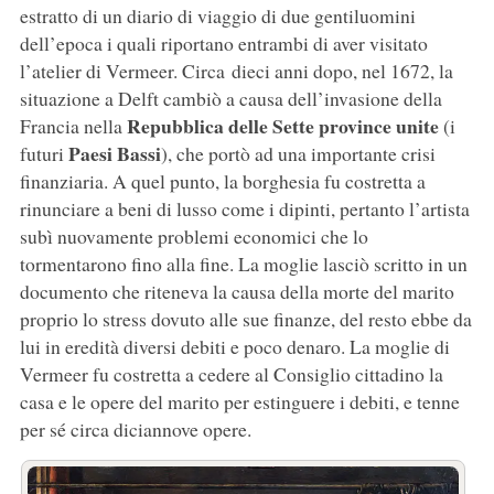
estratto di un diario di viaggio di due gentiluomini
dell’epoca i quali riportano entrambi di aver visitato
l’atelier di Vermeer. Circa dieci anni dopo, nel 1672, la
situazione a Delft cambiò a causa dell’invasione della
Repubblica delle Sette province unite
Francia nella
(i
Paesi Bassi
futuri
), che portò ad una importante crisi
finanziaria. A quel punto, la borghesia fu costretta a
rinunciare a beni di lusso come i dipinti, pertanto l’artista
subì nuovamente problemi economici che lo
tormentarono fino alla fine. La moglie lasciò scritto in un
documento che riteneva la causa della morte del marito
proprio lo stress dovuto alle sue finanze, del resto ebbe da
lui in eredità diversi debiti e poco denaro. La moglie di
Vermeer fu costretta a cedere al Consiglio cittadino la
casa e le opere del marito per estinguere i debiti, e tenne
per sé circa diciannove opere.