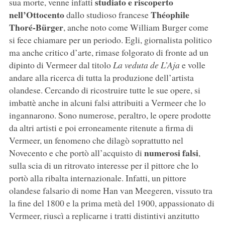
studiato e riscoperto
sua morte, venne infatti
nell’Ottocento
Théophile
dallo studioso francese
Thoré-Bürger
, anche noto come William Burger come
si fece chiamare per un periodo. Egli, giornalista politico
ma anche critico d’arte, rimase folgorato di fronte ad un
dipinto di Vermeer dal titolo
La veduta de L’Aja
e volle
andare alla ricerca di tutta la produzione dell’artista
olandese. Cercando di ricostruire tutte le sue opere, si
imbattè anche in alcuni falsi attribuiti a Vermeer che lo
ingannarono. Sono numerose, peraltro, le opere prodotte
da altri artisti e poi erroneamente ritenute a firma di
Vermeer, un fenomeno che dilagò soprattutto nel
numerosi falsi
Novecento e che portò all’acquisto di
,
sulla scia di un ritrovato interesse per il pittore che lo
portò alla ribalta internazionale. Infatti, un pittore
olandese falsario di nome Han van Meegeren, vissuto tra
la fine del 1800 e la prima metà del 1900, appassionato di
Vermeer, riuscì a replicarne i tratti distintivi anzitutto