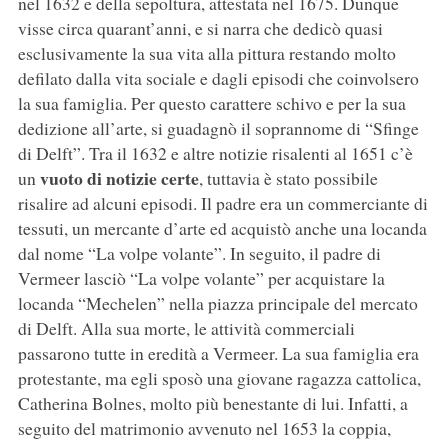
nel 1632 e della sepoltura, attestata nel 1675. Dunque
visse circa quarant’anni, e si narra che dedicò quasi
esclusivamente la sua vita alla pittura restando molto
defilato dalla vita sociale e dagli episodi che coinvolsero
la sua famiglia. Per questo carattere schivo e per la sua
dedizione all’arte, si guadagnò il soprannome di “Sfinge
di Delft”. Tra il 1632 e altre notizie risalenti al 1651 c’è
vuoto di notizie certe
un
, tuttavia è stato possibile
risalire ad alcuni episodi. Il padre era un commerciante di
tessuti, un mercante d’arte ed acquistò anche una locanda
dal nome “La volpe volante”. In seguito, il padre di
Vermeer lasciò “La volpe volante” per acquistare la
locanda “Mechelen” nella piazza principale del mercato
di Delft. Alla sua morte, le attività commerciali
passarono tutte in eredità a Vermeer. La sua famiglia era
protestante, ma egli sposò una giovane ragazza cattolica,
Catherina Bolnes, molto più benestante di lui. Infatti, a
seguito del matrimonio avvenuto nel 1653 la coppia,