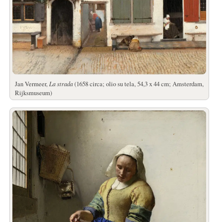
Jan Vermeer,
La strada
(1658 circa; olio su tela, 54,3 x 44 cm; Amsterdam,
Rijksmuseum)