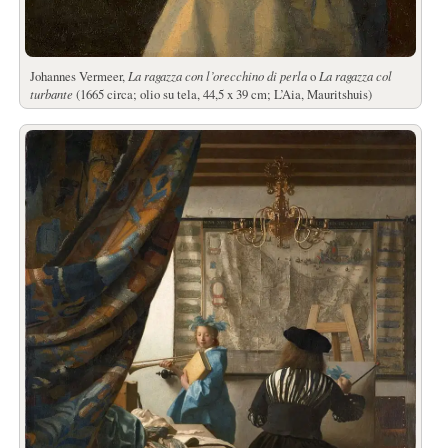
Johannes Vermeer,
La ragazza con l’orecchino di perla
o
La ragazza col
turbante
(1665 circa; olio su tela, 44,5 x 39 cm; L’Aia, Mauritshuis)