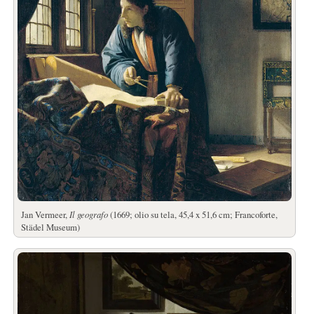
Jan Vermeer,
Il geografo
(1669; olio su tela, 45,4 x 51,6 cm; Francoforte,
Städel Museum)