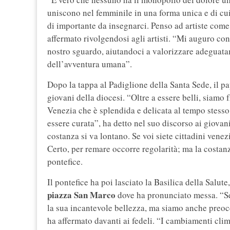
uniscono nel femminile in una forma unica e di cu
di importante da insegnarci. Penso ad artiste come
affermato rivolgendosi agli artisti. “Mi auguro con
nostro sguardo, aiutandoci a valorizzare adeguata
dell’avventura umana”.
Dopo la tappa al Padiglione della Santa Sede, il pa
giovani della diocesi. “Oltre a essere belli, siamo
Venezia che è splendida e delicata al tempo stesso.
essere curata”, ha detto nel suo discorso ai giova
costanza si va lontano. Se voi siete cittadini ven
Certo, per remare occorre regolarità; ma la costanz
pontefice.
Il pontefice ha poi lasciato la Basilica della Salute,
piazza San Marco
dove ha pronunciato messa. “Se
la sua incantevole bellezza, ma siamo anche preoc
ha affermato davanti ai fedeli. “I cambiamenti cli