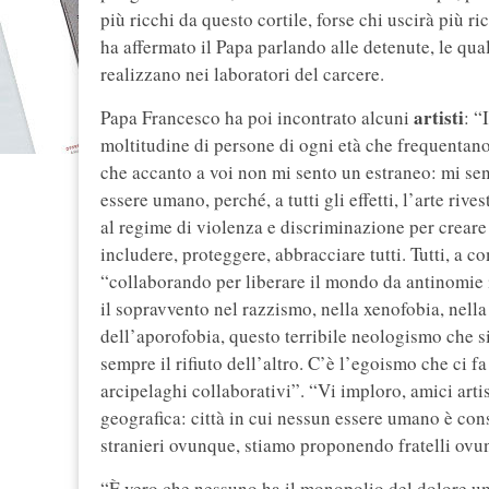
più ricchi da questo cortile, forse chi uscirà più r
ha affermato il Papa parlando alle detenute, le qu
realizzano nei laboratori del carcere.
artisti
Papa Francesco ha poi incontrato alcuni
: “
moltitudine di persone di ogni età che frequentano
che accanto a voi non mi sento un estraneo: mi sen
essere umano, perché, a tutti gli effetti, l’arte rive
al regime di violenza e discriminazione per crear
includere, proteggere, abbracciare tutti. Tutti, a co
“collaborando per liberare il mondo da antinomie 
il sopravvento nel razzismo, nella xenofobia, nella
dell’aporofobia, questo terribile neologismo che si
sempre il rifiuto dell’altro. C’è l’egoismo che ci 
arcipelaghi collaborativi”. “Vi imploro, amici arti
geografica: città in cui nessun essere umano è co
stranieri ovunque, stiamo proponendo fratelli ovu
“È vero che nessuno ha il monopolio del dolore um