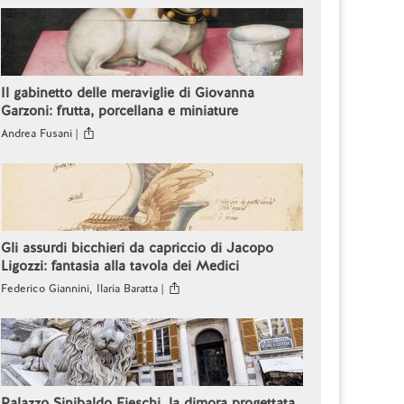
Il gabinetto delle meraviglie di Giovanna
Garzoni: frutta, porcellana e miniature
Andrea Fusani |
Gli assurdi bicchieri da capriccio di Jacopo
Ligozzi: fantasia alla tavola dei Medici
Federico Giannini, Ilaria Baratta |
Palazzo Sinibaldo Fieschi, la dimora progettata