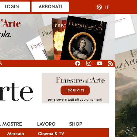
LOGIN
ABBONATI
IT
À
A MOSTRE
LAVORO
SHOP
Mercato
Cinema & TV