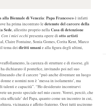
ta alla Biennale di Venezia
Papa Francesco
:
è infatti
detenute del carcere della
dove ha prima incontrato le
ta Sede
Casa di detenzione
, allestito proprio nella
otto artisti
o
Con i miei occhi
presenta opere di
al, Claire Fontaine, Sonia Gomes, Corita Kent, Marco
diritti umani
il tema dei
e alla figura degli ultimi,
raffollamento, la carenza di strutture e di risorse, gli
 ha dichiarato il pontefice, invitando poi nel suo
olineando che il carcere “può anche diventare un luogo
 di donne e uomini non è ’messa in isolamento’, ma
di talenti e capacità”. “Ho desiderato incontrarvi
avete un posto speciale nel mio cuore. Vorrei, perciò, che
ta ufficiale’ del Papa, quanto come un incontro in cui,
hiera, vicinanza e affetto fraterno. Oggi tutti usciremo