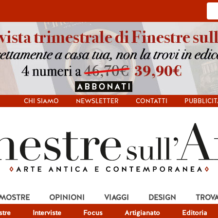
CHI SIAMO
NEWSLETTER
CONTATTI
PUBBLICIT
 MOSTRE
OPINIONI
VIAGGI
DESIGN
TROV
tre
Interviste
Focus
Artigianato
Editoria