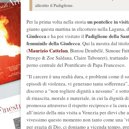
allestito il Padiglione.
un pontefice in visi
Per la prima volta nella storia
giunto questa mattina in elicottero nella Laguna, 
Giudecca
Padiglione della San
e ha poi visitato il
femminile della Giudecca
. Qui la mostra dal titol
Maurizio Cattelan
(
, Bintou Dembélé, Simone Fatt
Perego & Zoe Saldana, Claire Tabouret), trattando 
perno centrale del Pontificato di Papa Francesco.
“Il carcere è una realtà dura, e problemi come il sov
episodi di violenza, vi generano tanta sofferenza”,
discorso a “non togliere dignità a nessuno” e sott
di rinascita, morale e materiale, in cui la dignità
promossa attraverso il rispetto reciproco e la cura 
all’inizio della mia visita a Venezia per dirvi che 
vivessimo questo momento non tanto come una ’visi
per grazia di Dio, ci doniamo a vicenda tempo, preg