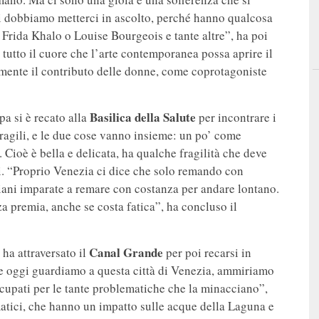
i dobbiamo metterci in ascolto, perché hanno qualcosa
 Frida Khalo o Louise Bourgeois e tante altre”, ha poi
 tutto il cuore che l’arte contemporanea possa aprire il
mente il contributo delle donne, come coprotagoniste
Basilica della Salute
pa si è recato alla
per incontrare i
 fragili, e le due cose vanno insieme: un po’ come
 Cioè è bella e delicata, ha qualche fragilità che deve
ni. “Proprio Venezia ci dice che solo remando con
eziani imparate a remare con costanza per andare lontano.
a premia, anche se costa fatica”, ha concluso il
Canal Grande
 ha attraversato il
per poi recarsi in
 oggi guardiamo a questa città di Venezia, ammiriamo
cupati per le tante problematiche che la minacciano”,
matici, che hanno un impatto sulle acque della Laguna e