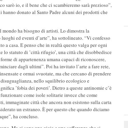
icco sarò io, e il bene che ci scambieremo sarà prezioso”,
ali hanno donato al Santo Padre alcuni dei prodotti che
Il mondo ha bisogno di artisti. Lo dimostra la
 luoghi ed eventi d’arte”, ha sottolineato. “Vi confesso
to a casa. E penso che in realtà questo valga per ogni
ste lo statuto di ’città rifugio’, una città che disobbedisce
e forme di appartenenza umana capaci di riconoscere,
minciare dagli ultimi”. Poi ha invitato l’arte a fare rete,
insensate e ormai svuotate, ma che cercano di prendere
 disuguaglianza, nello squilibrio ecologico e
gnifica ’fobia dei poveri’. Dietro a queste antinomie c’è
fa funzionare come isole solitarie invece che come
sti, immaginate città che ancora non esistono sulla carta
nsiderato un estraneo. È per questo che quando diciamo
nque”, ha concluso.
ano. Ma ci sono una gioia e una sofferenza che si