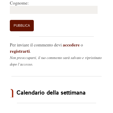
Cognome:
risultato i testi in cui quella frase è presente. 
Resta solo da verificare se tra questi vi sia 
qualche possibile fonte dell'articolo "sospetto". 
Compimenti per il sito 
Giovanni
accedere
Per inviare il commento devi
o
registrarti
.
Non preoccuparti, il tuo commento sarà salvato e ripristinato
Treviso
Rispondi
🤍
0
dopo l’accesso.
Calendario della settimana