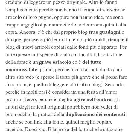
credono di leggere un pezzo originale. Altri lo fanno
semplicemente perché non hanno il tempo di scrivere un
articolo di loro pugno, oppure non hanno idee, ma sono
troppo orgogliosi per ammetterlo, e ricorrono quindi alla
trae guadagni
copia. Ancora, c’è chi dal proprio blog
e
dunque, per avere più lettori in tempi più rapidi, riempie il
blog di nuovi articoli copiati dalle fonti più disparate. Per
tutte queste fattispecie di cialtroni incalliti, la citazione
grave ostacolo
del tutto
della fonte è un
ed è
inammissibile
: primo, perché tocca far pubblicità a un
altro sito web (e spesso il torto più grave che si possa fare
ai copioni, è quello di leggere altri siti o blog). Secondo,
perché in molti casi è considerata una ferita all’amor
agire nell’ombra
proprio. Terzo, perché è meglio
: gli
autori degli articoli originali potrebbero non veder di
duplicazione dei contenuti
buon occhio la pratica della
,
anche se con link alla fonte, quindi meglio copiare
tacendo. E così via. E la prova del fatto che la citazione