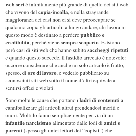
web seri
è infinitamente più grande di quello dei siti web
copia-incolla
che vivono del
, e nella stragrande
maggioranza dei casi non ci si deve preoccupare se
qualcuno copia gli articoli: a lungo andare, chi lavora in
pubblico e
questo modo è destinato a perdere
credibilità
sempre scoperto
, perché viene
. Esistono
saccheggi ripetuti
però casi di siti web che hanno subito
,
e quando questo succede, il fastidio arrecato è notevole:
occorre considerare che anche un solo articolo è frutto,
ore di lavoro
spesso, di
, e vederlo pubblicato su
sconosciuti siti web sotto il nome d’altri equivale a
sentirsi offesi e violati.
ladri di contenuti
Sono molte le cause che portano i
a
cannibalizzare gli articoli altrui prendendosi meriti e
onori. Molti lo fanno semplicemente per via di un
infantile narcisismo
amici e
alimentato dalle lodi di
parenti
(spesso gli unici lettori dei “copisti”) che