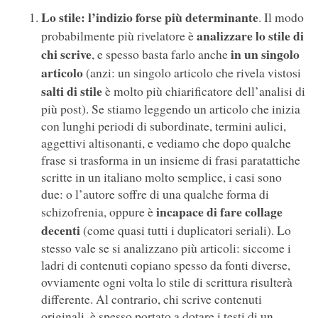
Lo stile: l’indizio forse più determinante
. Il modo
analizzare lo stile di
probabilmente più rivelatore è
chi scrive
in un singolo
, e spesso basta farlo anche
articolo
(anzi: un singolo articolo che rivela vistosi
salti di stile
è molto più chiarificatore dell’analisi di
più post). Se stiamo leggendo un articolo che inizia
con lunghi periodi di subordinate, termini aulici,
aggettivi altisonanti, e vediamo che dopo qualche
frase si trasforma in un insieme di frasi paratattiche
scritte in un italiano molto semplice, i casi sono
due: o l’autore soffre di una qualche forma di
incapace di fare collage
schizofrenia, oppure è
decenti
(come quasi tutti i duplicatori seriali). Lo
stesso vale se si analizzano più articoli: siccome i
ladri di contenuti copiano spesso da fonti diverse,
ovviamente ogni volta lo stile di scrittura risulterà
differente. Al contrario, chi scrive contenuti
originali, è spesso portato a dotare i testi di un