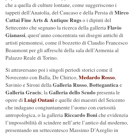
che a quella di culture lontane, come suggeriscono i
Mirco
tappeti dell’Anatolia, del Caucaso e della Persia di
Cattai Fine Arts & Antique Rugs
o i dipinti del
Flavio
Settecento che segnano la ricerca della galleria
Gianassi
, quest’anno concentrata sui disegni antichi di
artisti piemontesi, come il bozzetto di Claudio Francesco
Beaumont per gli affreschi della sala dell’Armenia al
Palazzo Reale di Torino.
Si attraversano poi i singoli periodi storici come il
Medardo Rosso
Novecento con Balla, De Chirico,
,
Galleria Russo
Bottegantica
Savinio e Sironi della
,
e
Galleria Gracis
Galleria dello Scudo
; la
presenta le
Luigi Ontani
opere di
e quelle dei maestri del Seicento
che indagano congiuntamente l’uomo con curiosità
Riccardo Boni
antropologica, o la galleria
che evidenzia
l’impossibilità di scindere nell’arte l’antico dal moderno,
presentando un settecentesco Massimo D’Azeglio in