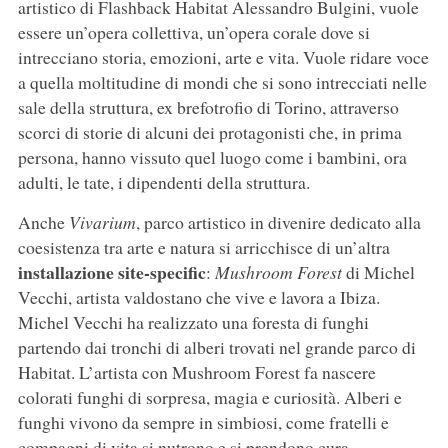
artistico di Flashback Habitat Alessandro Bulgini, vuole
essere un’opera collettiva, un’opera corale dove si
intrecciano storia, emozioni, arte e vita. Vuole ridare voce
a quella moltitudine di mondi che si sono intrecciati nelle
sale della struttura, ex brefotrofio di Torino, attraverso
scorci di storie di alcuni dei protagonisti che, in prima
persona, hanno vissuto quel luogo come i bambini, ora
adulti, le tate, i dipendenti della struttura.
Anche
Vivarium
, parco artistico in divenire dedicato alla
coesistenza tra arte e natura si arricchisce di un’altra
installazione site-specific
:
Mushroom Forest
di Michel
Vecchi, artista valdostano che vive e lavora a Ibiza.
Michel Vecchi ha realizzato una foresta di funghi
partendo dai tronchi di alberi trovati nel grande parco di
Habitat. L’artista con Mushroom Forest fa nascere
colorati funghi di sorpresa, magia e curiosità. Alberi e
funghi vivono da sempre in simbiosi, come fratelli e
compagni di vita si nutrono e si prendono cura