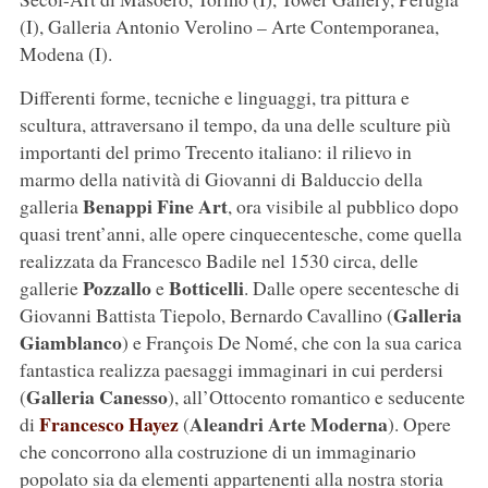
(I), Galleria Antonio Verolino – Arte Contemporanea,
Modena (I).
Differenti forme, tecniche e linguaggi, tra pittura e
scultura, attraversano il tempo, da una delle sculture più
importanti del primo Trecento italiano: il rilievo in
marmo della natività di Giovanni di Balduccio della
Benappi Fine Art
galleria
, ora visibile al pubblico dopo
quasi trent’anni, alle opere cinquecentesche, come quella
realizzata da Francesco Badile nel 1530 circa, delle
Pozzallo
Botticelli
gallerie
e
. Dalle opere secentesche di
Galleria
Giovanni Battista Tiepolo, Bernardo Cavallino (
Giamblanco
) e François De Nomé, che con la sua carica
fantastica realizza paesaggi immaginari in cui perdersi
Galleria Canesso
(
), all’Ottocento romantico e seducente
Francesco Hayez
Aleandri Arte Moderna
di
(
). Opere
che concorrono alla costruzione di un immaginario
popolato sia da elementi appartenenti alla nostra storia