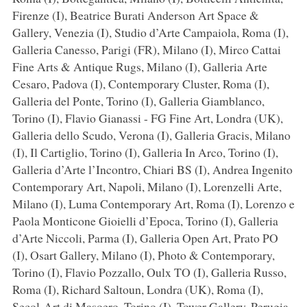
Firenze (I), Beatrice Burati Anderson Art Space &
Gallery, Venezia (I), Studio d’Arte Campaiola, Roma (I),
Galleria Canesso, Parigi (FR), Milano (I), Mirco Cattai
Fine Arts & Antique Rugs, Milano (I), Galleria Arte
Cesaro, Padova (I), Contemporary Cluster, Roma (I),
Galleria del Ponte, Torino (I), Galleria Giamblanco,
Torino (I), Flavio Gianassi - FG Fine Art, Londra (UK),
Galleria dello Scudo, Verona (I), Galleria Gracis, Milano
(I), Il Cartiglio, Torino (I), Galleria In Arco, Torino (I),
Galleria d’Arte l’Incontro, Chiari BS (I), Andrea Ingenito
Contemporary Art, Napoli, Milano (I), Lorenzelli Arte,
Milano (I), Luma Contemporary Art, Roma (I), Lorenzo e
Paola Monticone Gioielli d’Epoca, Torino (I), Galleria
d’Arte Niccoli, Parma (I), Galleria Open Art, Prato PO
(I), Osart Gallery, Milano (I), Photo & Contemporary,
Torino (I), Flavio Pozzallo, Oulx TO (I), Galleria Russo,
Roma (I), Richard Saltoun, Londra (UK), Roma (I),
Secol-Art di Masoero, Torino (I), Tower Gallery, Perugia