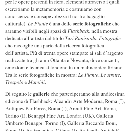
per le opere presenti in fiera, elementi attraverso i quali
esercitiamo la metamemoria e costruiamo con
conoscenza e consapevolezza il nostro bagaglio
serie fotografiche
culturale).
Le Piante
è una delle
che
saranno visibili negli spazi di
Flashback
, nella mostra
dedicata all’artista dal titolo
Turi Rapisarda. Fotografie
che raccoglie una parte della ricerca fotografica
dell’artista. Più di trenta opere stampate ai sali d’argento
realizzate tra gli anni Ottanta e Novanta, dove concetti,
emozioni e tecnica si fondono in un malinconico lirismo.
Tra le serie fotografiche in mostra:
Le Piante
,
Le strette
,
Trespolo
e
Mutoidi
.
gallerie
Di seguito le
che parteciperanno alla undicesima
edizione di Flashback: Aleandri Arte Moderna, Roma (I),
Antiques Par Force, Roma (I), Arcuti Fine Art, Roma,
Torino (I), Benappi Fine Art, Londra (UK), Galleria
Umberto Benappi, Torino (I), Galleria Riccardo Boni,
Roma (I), Bottegantica, Milano (I), Botticelli Antichità,