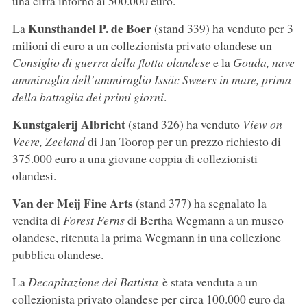
una cifra intorno ai 500.000 euro.
Kunsthandel P. de Boer
La
(stand 339) ha venduto per 3
milioni di euro a un collezionista privato olandese un
Consiglio di guerra della flotta olandese
e la
Gouda, nave
ammiraglia dell’ammiraglio Issäc Sweers in mare, prima
della battaglia dei primi giorni
.
Kunstgalerij Albricht
(stand 326) ha venduto
View on
Veere, Zeeland
di Jan Toorop per un prezzo richiesto di
375.000 euro a una giovane coppia di collezionisti
olandesi.
Van der Meij Fine Arts
(stand 377) ha segnalato la
vendita di
Forest Ferns
di Bertha Wegmann a un museo
olandese, ritenuta la prima Wegmann in una collezione
pubblica olandese.
La
Decapitazione del Battista
è stata venduta a un
collezionista privato olandese per circa 100.000 euro da