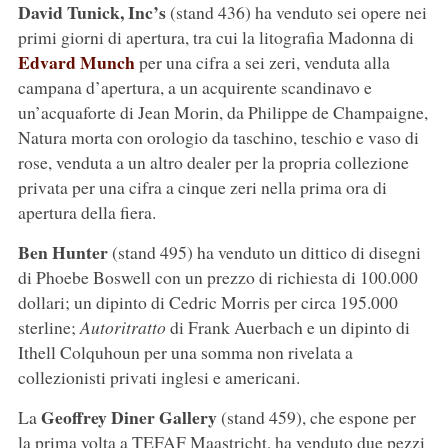
David Tunick, Inc’s
(stand 436) ha venduto sei opere nei
primi giorni di apertura, tra cui la litografia Madonna di
Edvard Munch
per una cifra a sei zeri, venduta alla
campana d’apertura, a un acquirente scandinavo e
un’acquaforte di Jean Morin, da Philippe de Champaigne,
Natura morta con orologio da taschino, teschio e vaso di
rose, venduta a un altro dealer per la propria collezione
privata per una cifra a cinque zeri nella prima ora di
apertura della fiera.
Ben Hunter
(stand 495) ha venduto un dittico di disegni
di Phoebe Boswell con un prezzo di richiesta di 100.000
dollari; un dipinto di Cedric Morris per circa 195.000
sterline;
Autoritratto
di Frank Auerbach e un dipinto di
Ithell Colquhoun per una somma non rivelata a
collezionisti privati inglesi e americani.
Geoffrey Diner Gallery
La
(stand 459), che espone per
la prima volta a TEFAF Maastricht, ha venduto due pezzi