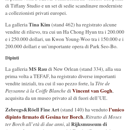
di Tiffany Studio e un set di sedie scandinave moderniste
a collezionisti privati europei.
Tina Kim
La galleria
(stand 462) ha registrato alcune
vendite di rilievo, tra cui un Ha Chong Hyun tra i 200.000
e i 250.000 dollari, un Kwon Young-Woo tra i 150.000 e i
200.000 dollari e un’importante opera di Park Seo-Bo.
Dipinti
MS Rau
La galleria
di New Orlean (stand 334), alla sua
prima volta a TEFAF, ha registrato diverse importanti
vendite iniziali, tra cui il suo pezzo forte, la
Tête de
Vincent van Gogh
Paysanne à la Coiffe Blanche
di
,
acquisita da un museo privato al di fuori dell’UE.
Zebregs&Röell Fine Art
l’unico
(stand 140) ha venduto
dipinto firmato di Gesina ter Borch
,
Ritratto di Moses
Rijksmuseum di
ter Borch all’età di due anni
, al