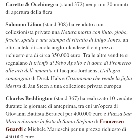
Caretto & Occhinegro
(stand 372) nei primi 30 minuti
di apertura della fiera.
Salomon Lilian
(stand 308) ha venduto a un
collezionista privato una
Natura morta con liuto, globo,
fascia, spada e una stampa di ritratto di Inigo Jones
, un
olio su tela di scuola anglo-olandese il cui prezzo
richiesto era di circa 350.000 euro. Tra le altre vendite si
segnalano
Il trionfo di Febo Apollo e il dono di Prometeo
alle arti dell’umanità
di Jacques Jordaens,
L’allegra
compagnia
di Dirck Hals e
Crisantemo che vende la figlia
Mestra
di Jan Steen a una collezione privata europea.
Charles Beddington
(stand 367) ha realizzato 10 vendite
durante le giornate di anteprima, tra cui un’opera di
Giovanni Battista Bertucci per 400.000 euro e
Piazza San
Francesco
Marco durante la festa di Santo Stefano
di
Guardi
e Michele Marieschi per un prezzo richiesto di
450.000 euro.