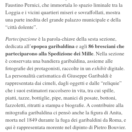
Faustino Pernici, che immortala lo spazio liminale tra la
Loggia e i vicini quartieri miseri e sovraffollati, mostra
una parte inedita del grande palazzo municipale e della
“città dolente”.
Partecipazione
è la parola-chiave della sesta sezione,
epopea garibaldina
86 bresciani che
dedicata all’
e agli
parteciparono alla Spedizione dei Mille
. Nella sezione
è conservata una bandiera garibaldina, assieme alle
fotografie dei protagonisti, raccolte in un
exhibit
digitale.
La personalità carismatica di Giuseppe Garibaldi è
rappresentata dai cimeli, dagli oggetti e dalle “reliquie”
che i suoi estimatori raccolsero in vita, tra cui spille,
piatti, tazze, bottiglie, pipe, manici di posate, bottoni,
fazzoletti, ritratti a stampa e biografie. A contribuire alla
mitografia garibaldina ci pensò anche la figura di Anita,
morta nel 1849 durante la fuga dei garibaldini da Roma, e
qui è rappresentata morente nel dipinto di Pietro Bouvier.