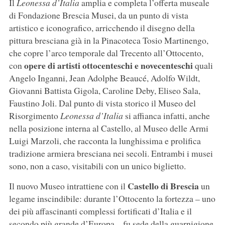
Il
Leonessa d’Italia
amplia e completa l’offerta museale
di Fondazione Brescia Musei, da un punto di vista
artistico e iconografico, arricchendo il disegno della
pittura bresciana già in la Pinacoteca Tosio Martinengo,
che copre l’arco temporale dal Trecento all’Ottocento,
opere di artisti ottocenteschi e novecenteschi
con
quali
Angelo Inganni, Jean Adolphe Beaucé, Adolfo Wildt,
Giovanni Battista Gigola, Caroline Deby, Eliseo Sala,
Faustino Joli. Dal punto di vista storico il Museo del
Risorgimento
Leonessa d’Italia
si affianca infatti, anche
nella posizione interna al Castello, al Museo delle Armi
Luigi Marzoli, che racconta la lunghissima e prolifica
tradizione armiera bresciana nei secoli. Entrambi i musei
sono, non a caso, visitabili con un unico biglietto.
Castello di Brescia
Il nuovo Museo intrattiene con il
un
legame inscindibile: durante l’Ottocento la fortezza – uno
dei più affascinanti complessi fortificati d’Italia e il
secondo più grande d’Europa – fu sede della guarnigione