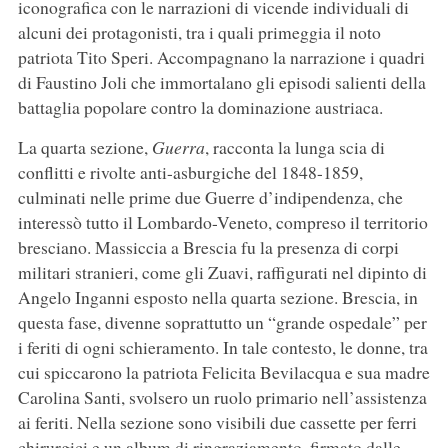
iconografica con le narrazioni di vicende individuali di
alcuni dei protagonisti, tra i quali primeggia il noto
patriota Tito Speri. Accompagnano la narrazione i quadri
di Faustino Joli che immortalano gli episodi salienti della
battaglia popolare contro la dominazione austriaca.
La quarta sezione,
Guerra
, racconta la lunga scia di
conflitti e rivolte anti-asburgiche del 1848-1859,
culminati nelle prime due Guerre d’indipendenza, che
interessò tutto il Lombardo-Veneto, compreso il territorio
bresciano. Massiccia a Brescia fu la presenza di corpi
militari stranieri, come gli Zuavi, raffigurati nel dipinto di
Angelo Inganni esposto nella quarta sezione. Brescia, in
questa fase, divenne soprattutto un “grande ospedale” per
i feriti di ogni schieramento. In tale contesto, le donne, tra
cui spiccarono la patriota Felicita Bevilacqua e sua madre
Carolina Santi, svolsero un ruolo primario nell’assistenza
ai feriti. Nella sezione sono visibili due cassette per ferri
chirurgici e un album di ringraziamento, firmato dalle