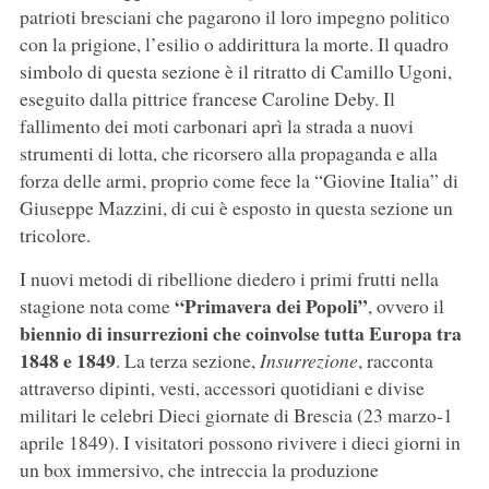
patrioti bresciani che pagarono il loro impegno politico
con la prigione, l’esilio o addirittura la morte. Il quadro
simbolo di questa sezione è il ritratto di Camillo Ugoni,
eseguito dalla pittrice francese Caroline Deby. Il
fallimento dei moti carbonari aprì la strada a nuovi
strumenti di lotta, che ricorsero alla propaganda e alla
forza delle armi, proprio come fece la “Giovine Italia” di
Giuseppe Mazzini, di cui è esposto in questa sezione un
tricolore.
I nuovi metodi di ribellione diedero i primi frutti nella
“Primavera dei Popoli”
stagione nota come
, ovvero il
biennio di insurrezioni che coinvolse tutta Europa tra
1848 e 1849
. La terza sezione,
Insurrezione
, racconta
attraverso dipinti, vesti, accessori quotidiani e divise
militari le celebri Dieci giornate di Brescia (23 marzo-1
aprile 1849). I visitatori possono rivivere i dieci giorni in
un box immersivo, che intreccia la produzione