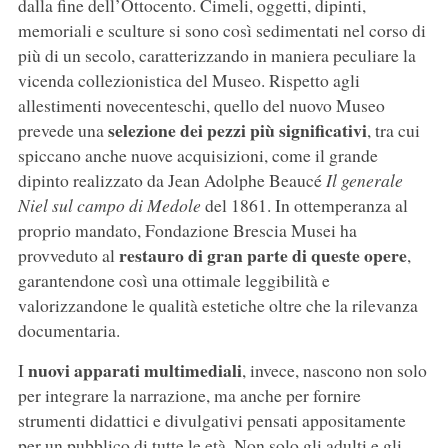
dalla fine dell’Ottocento. Cimeli, oggetti, dipinti,
memoriali e sculture si sono così sedimentati nel corso di
più di un secolo, caratterizzando in maniera peculiare la
vicenda collezionistica del Museo. Rispetto agli
allestimenti novecenteschi, quello del nuovo Museo
selezione dei pezzi più significativi
prevede una
, tra cui
spiccano anche nuove acquisizioni, come il grande
dipinto realizzato da Jean Adolphe Beaucé
Il generale
Niel sul campo di Medole
del 1861. In ottemperanza al
proprio mandato, Fondazione Brescia Musei ha
restauro di gran parte di queste opere
provveduto al
,
garantendone così una ottimale leggibilità e
valorizzandone le qualità estetiche oltre che la rilevanza
documentaria.
nuovi apparati multimediali
I
, invece, nascono non solo
per integrare la narrazione, ma anche per fornire
strumenti didattici e divulgativi pensati appositamente
per un pubblico di tutte le età. Non solo gli adulti e gli