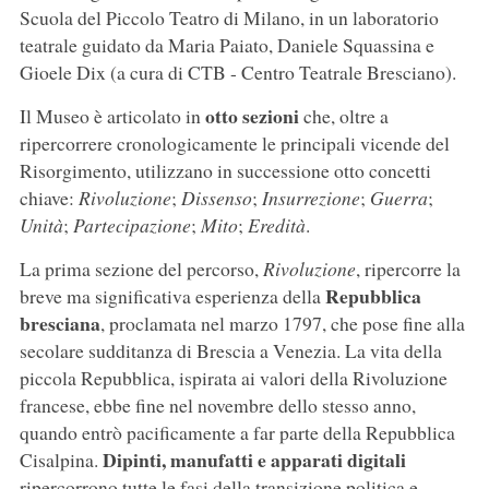
Scuola del Piccolo Teatro di Milano, in un laboratorio
teatrale guidato da Maria Paiato, Daniele Squassina e
Gioele Dix (a cura di CTB - Centro Teatrale Bresciano).
otto sezioni
Il Museo è articolato in
che, oltre a
ripercorrere cronologicamente le principali vicende del
Risorgimento, utilizzano in successione otto concetti
chiave:
Rivoluzione
;
Dissenso
;
Insurrezione
;
Guerra
;
Unità
;
Partecipazione
;
Mito
;
Eredità
.
La prima sezione del percorso,
Rivoluzione
,
ripercorre la
Repubblica
breve ma significativa esperienza della
bresciana
, proclamata nel marzo 1797, che pose fine alla
secolare sudditanza di Brescia a Venezia. La vita della
piccola Repubblica, ispirata ai valori della Rivoluzione
francese, ebbe fine nel novembre dello stesso anno,
quando entrò pacificamente a far parte della Repubblica
Dipinti, manufatti e apparati digitali
Cisalpina.
ripercorrono tutte le fasi della transizione politica e