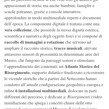
appassionati di storia, ma anche bambini, famiglie e
scuole potranno, grazie a console interattive,
approfondire in modo multimediale reperti e documenti
dell’epoca. La componente digitale è trattata come una
vera collezione
, che possiede la stessa dignità estetica,
scientifica e narrativa degli oggetti fisici e si compone di
raccolte di immagini a rotazione
che servono ad
tracce musicali
ampliare il racconto storico;
, attivate
attraverso sensori di prossimità in determinate aree del
Museo, che fungono da paesaggi sonori e stimolano
Atlante Storico del
l’apprendimento dei contenuti; un
Risorgimento
, supporto didattico finalizzato a ricostruire
le vicende storiche che a partire dal Settecento hanno
condotto all’attuale configurazione geopolitica europea e
6 installazioni multimediali
infine
, dislocate in parti
differenti del percorso, e dedicate a:
Risorgimenti
(video
installazione che spiega i concetti chiave delle otto
sezioni di cui si compone il Museo);
Il “salotto”
(una