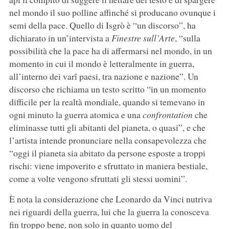
nel mondo il suo polline affinché si producano ovunque i
semi della pace. Quello di Isgrò è “un discorso”, ha
dichiarato in un’intervista a
Finestre sull’Arte
, “sulla
possibilità che la pace ha di affermarsi nel mondo, in un
momento in cui il mondo è letteralmente in guerra,
all’interno dei varî paesi, tra nazione e nazione”. Un
discorso che richiama un testo scritto “in un momento
difficile per la realtà mondiale, quando si temevano in
ogni minuto la guerra atomica e una
confrontation
che
eliminasse tutti gli abitanti del pianeta, o quasi”, e che
l’artista intende pronunciare nella consapevolezza che
“oggi il pianeta sia abitato da persone esposte a troppi
rischi: viene impoverito e sfruttato in maniera bestiale,
come a volte vengono sfruttati gli stessi uomini”.
È nota la considerazione che Leonardo da Vinci nutriva
nei riguardi della guerra, lui che la guerra la conosceva
fin troppo bene, non solo in quanto uomo del