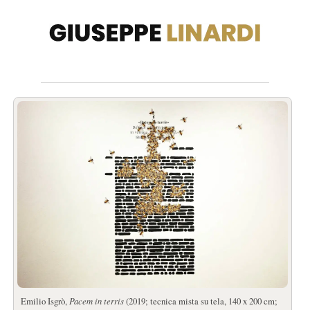
Emilio Isgrò,
Pacem in terris
(2019; tecnica mista su tela, 140 x 200 cm;