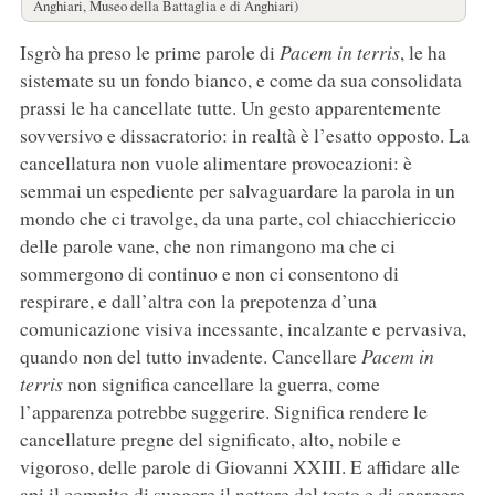
Anghiari, Museo della Battaglia e di Anghiari)
Isgrò ha preso le prime parole di
Pacem in terris
, le ha
sistemate su un fondo bianco, e come da sua consolidata
prassi le ha cancellate tutte. Un gesto apparentemente
sovversivo e dissacratorio: in realtà è l’esatto opposto. La
cancellatura non vuole alimentare provocazioni: è
semmai un espediente per salvaguardare la parola in un
mondo che ci travolge, da una parte, col chiacchiericcio
delle parole vane, che non rimangono ma che ci
sommergono di continuo e non ci consentono di
respirare, e dall’altra con la prepotenza d’una
comunicazione visiva incessante, incalzante e pervasiva,
quando non del tutto invadente. Cancellare
Pacem in
terris
non significa cancellare la guerra, come
l’apparenza potrebbe suggerire. Significa rendere le
cancellature pregne del significato, alto, nobile e
vigoroso, delle parole di Giovanni XXIII. E affidare alle
api il compito di suggere il nettare del testo e di spargere