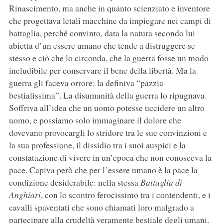
Rinascimento, ma anche in quanto scienziato e inventore
che progettava letali macchine da impiegare nei campi di
battaglia, perché convinto, data la natura secondo lui
abietta d’un essere umano che tende a distruggere se
stesso e ciò che lo circonda, che la guerra fosse un modo
ineludibile per conservare il bene della libertà. Ma la
guerra gli faceva orrore: la definiva “pazzia
bestialissima”. La disumanità della guerra lo ripugnava.
Soffriva all’idea che un uomo potesse uccidere un altro
uomo, e possiamo solo immaginare il dolore che
dovevano provocargli lo stridore tra le sue convinzioni e
la sua professione, il dissidio tra i suoi auspici e la
constatazione di vivere in un’epoca che non conosceva la
pace. Capiva però che per l’essere umano è la pace la
condizione desiderabile: nella stessa
Battaglia di
Anghiari
, con lo scontro ferocissimo tra i contendenti, e i
cavalli spaventati che sono chiamati loro malgrado a
partecipare alla crudeltà veramente bestiale degli umani,