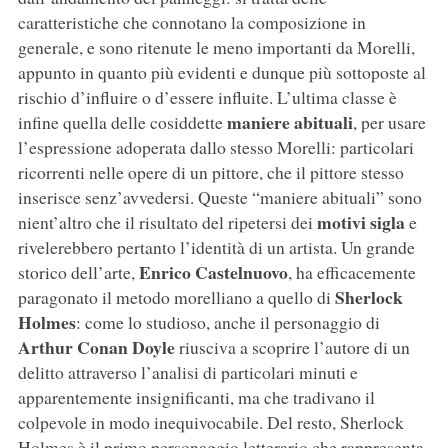
caratteristiche che connotano la composizione in
generale, e sono ritenute le meno importanti da Morelli,
appunto in quanto più evidenti e dunque più sottoposte al
rischio d’influire o d’essere influite. L’ultima classe è
maniere abituali
infine quella delle cosiddette
, per usare
l’espressione adoperata dallo stesso Morelli: particolari
ricorrenti nelle opere di un pittore, che il pittore stesso
inserisce senz’avvedersi. Queste “maniere abituali” sono
motivi sigla
nient’altro che il risultato del ripetersi dei
e
rivelerebbero pertanto l’identità di un artista. Un grande
Enrico Castelnuovo
storico dell’arte,
, ha efficacemente
Sherlock
paragonato il metodo morelliano a quello di
Holmes
: come lo studioso, anche il personaggio di
Arthur Conan Doyle
riusciva a scoprire l’autore di un
delitto attraverso l’analisi di particolari minuti e
apparentemente insignificanti, ma che tradivano il
colpevole in modo inequivocabile. Del resto, Sherlock
Holmes è il primo personaggio letterario che rappresenta