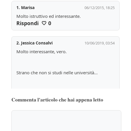
1.
Marisa
06/12/2015, 18:25
Molto istruttivo ed interessante.
Rispondi
🤍
0
2.
Jessica Consalvi
10/06/2019, 03:54
Molto interessante, vero.
Strano che non si studi nelle università...
Comunque anche le fonti documentarie sono 
Commenta l'articolo che hai appena letto
molto utili.
Io ho fatto un'attribuzione semplicemente 
andando in archivio.