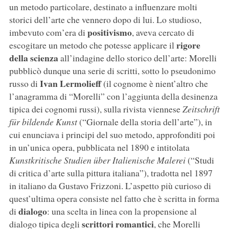
un metodo particolare, destinato a influenzare molti
storici dell’arte che vennero dopo di lui. Lo studioso,
positivismo
imbevuto com’era di
, aveva cercato di
rigore
escogitare un metodo che potesse applicare il
della scienza
all’indagine dello storico dell’arte: Morelli
pubblicò dunque una serie di scritti, sotto lo pseudonimo
Ivan Lermolieff
russo di
(il cognome è nient’altro che
l’anagramma di “Morelli” con l’aggiunta della desinenza
tipica dei cognomi russi), sulla rivista viennese
Zeitschrift
für bildende Kunst
(“Giornale della storia dell’arte”), in
cui enunciava i principi del suo metodo, approfonditi poi
in un’unica opera, pubblicata nel 1890 e intitolata
Kunstkritische Studien über Italienische Malerei
(“Studi
di critica d’arte sulla pittura italiana”), tradotta nel 1897
in italiano da Gustavo Frizzoni. L’aspetto più curioso di
quest’ultima opera consiste nel fatto che è scritta in forma
dialogo
di
: una scelta in linea con la propensione al
scrittori romantici
dialogo tipica degli
, che Morelli