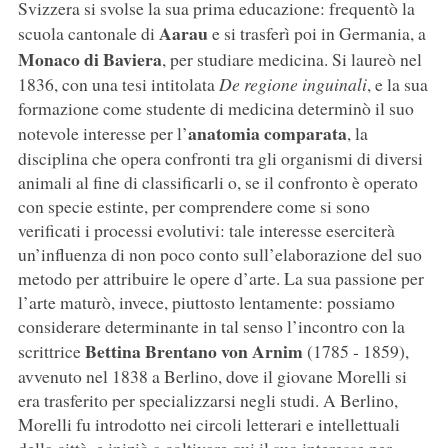
Svizzera si svolse la sua prima educazione: frequentò la
Aarau
scuola cantonale di
e si trasferì poi in Germania, a
Monaco di Baviera
, per studiare medicina. Si laureò nel
1836, con una tesi intitolata
De regione inguinali
, e la sua
formazione come studente di medicina determinò il suo
anatomia comparata
notevole interesse per l’
, la
disciplina che opera confronti tra gli organismi di diversi
animali al fine di classificarli o, se il confronto è operato
con specie estinte, per comprendere come si sono
verificati i processi evolutivi: tale interesse eserciterà
un’influenza di non poco conto sull’elaborazione del suo
metodo per attribuire le opere d’arte. La sua passione per
l’arte maturò, invece, piuttosto lentamente: possiamo
considerare determinante in tal senso l’incontro con la
Bettina Brentano von Arnim
scrittrice
(1785 - 1859),
avvenuto nel 1838 a Berlino, dove il giovane Morelli si
era trasferito per specializzarsi negli studi. A Berlino,
Morelli fu introdotto nei circoli letterari e intellettuali