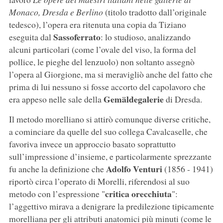
Monaco, Dresda e Berlino
(titolo tradotto dall’originale
tedesco), l’opera era ritenuta una copia da Tiziano
Sassoferrato
eseguita dal
: lo studioso, analizzando
alcuni particolari (come l’ovale del viso, la forma del
pollice, le pieghe del lenzuolo) non soltanto assegnò
l’opera al Giorgione, ma si meravigliò anche del fatto che
prima di lui nessuno si fosse accorto del capolavoro che
Gemäldegalerie
era appeso nelle sale della
di Dresda.
Il metodo morelliano si attirò comunque diverse critiche,
a cominciare da quelle del suo collega Cavalcaselle, che
favoriva invece un approccio basato soprattutto
sull’impressione d’insieme, e particolarmente sprezzante
Adolfo Venturi
fu anche la definizione che
(1856 - 1941)
riportò circa l’operato di Morelli, riferendosi al suo
critica orecchiuta
metodo con l’espressione "
":
l’aggettivo mirava a denigrare la predilezione tipicamente
morelliana per gli attributi anatomici più minuti (come le