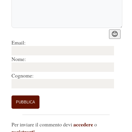
Molta gente di fatto non ci va.
😊
E negli archivi c'è scritto tutto!
Email:
Rispondi
🤍
0
Nome:
3.
Antonio De Giuli
17/08/2020, 16:38
Cognome:
Vorrei sapere con questo metodo come fate a 
rilasciare un parere su K. Haring. A. 
Rispondi
🤍
0
accedere
Per inviare il commento devi
o
registrarti
.