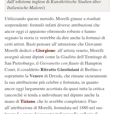
dall’edizione inglese di
Kunstkritische Studien über
Italienische Malerei
)
Utilizzando questo metodo, Morelli giunse a risultati
sorprendenti: formulò infatti diverse attribuzioni che
ancor oggi ci appaiono oltremodo robuste e hanno
segnato la storia (e verrebbe da dire anche la fortuna) di
certi artisti. Basti pensare all’attenzione che Giovanni
Giorgione
Morelli dedicò a
: all’artista veneto, Morelli
assegnò alcuni dipinti come la
Giuditta
dell’Ermitage di
San Pietroburgo, il
Giovanetto con flauto
di Hampton
Ritratto Giustiniani
Court, il cosiddetto
di Berlino e
Venere
soprattutto la
di Dresda, che rimane sicuramente
la sua attribuzione più celebre e fortunata, in quanto
ancor oggi largamente accettata da quasi tutta la critica
(ancorché si tenda a individuare nel dipinto anche la
Tiziano
mano di
, che lo avrebbe completato). Fino
all’attribuzione di Morelli, formulata nel 1880 nel suo
lavoro
Le opere dei maestri italiani nelle gallerie di