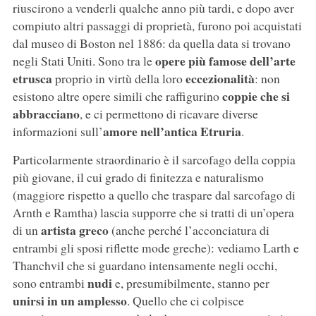
riuscirono a venderli qualche anno più tardi, e dopo aver
compiuto altri passaggi di proprietà, furono poi acquistati
dal museo di Boston nel 1886: da quella data si trovano
opere più famose dell’arte
negli Stati Uniti. Sono tra le
etrusca
eccezionalità
proprio in virtù della loro
: non
coppie che si
esistono altre opere simili che raffigurino
abbracciano
, e ci permettono di ricavare diverse
amore nell’antica Etruria
informazioni sull’
.
Particolarmente straordinario è il sarcofago della coppia
più giovane, il cui grado di finitezza e naturalismo
(maggiore rispetto a quello che traspare dal sarcofago di
Arnth e Ramtha) lascia supporre che si tratti di un’opera
artista greco
di un
(anche perché l’acconciatura di
entrambi gli sposi riflette mode greche): vediamo Larth e
Thanchvil che si guardano intensamente negli occhi,
nudi
sono entrambi
e, presumibilmente, stanno per
unirsi in un amplesso
. Quello che ci colpisce