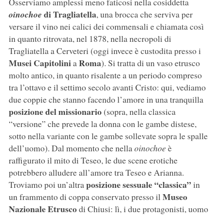
Osserviamo amplessi meno faticosi nella cosiddetta
di Tragliatella
oinochoe
, una brocca che serviva per
versare il vino nei calici dei commensali e chiamata così
in quanto ritrovata, nel 1878, nella necropoli di
Tragliatella a Cerveteri (oggi invece è custodita presso i
Musei Capitolini
Roma
a
). Si tratta di un vaso etrusco
molto antico, in quanto risalente a un periodo compreso
tra l’ottavo e il settimo secolo avanti Cristo: qui, vediamo
due coppie che stanno facendo l’amore in una tranquilla
posizione del missionario
(sopra, nella classica
“versione” che prevede la donna con le gambe distese,
sotto nella variante con le gambe sollevate sopra le spalle
dell’uomo). Dal momento che nella
oinochoe
è
raffigurato il mito di Teseo, le due scene erotiche
potrebbero alludere all’amore tra Teseo e Arianna.
posizione sessuale “classica”
Troviamo poi un’altra
in
Museo
un frammento di coppa conservato presso il
Nazionale Etrusco
di Chiusi: lì, i due protagonisti, uomo