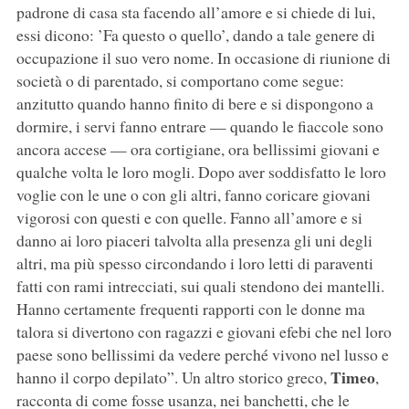
padrone di casa sta facendo all’amore e si chiede di lui,
essi dicono: ’Fa questo o quello’, dando a tale genere di
occupazione il suo vero nome. In occasione di riunione di
società o di parentado, si comportano come segue:
anzitutto quando hanno finito di bere e si dispongono a
dormire, i servi fanno entrare — quando le fiaccole sono
ancora accese — ora cortigiane, ora bellissimi giovani e
qualche volta le loro mogli. Dopo aver soddisfatto le loro
voglie con le une o con gli altri, fanno coricare giovani
vigorosi con questi e con quelle. Fanno all’amore e si
danno ai loro piaceri talvolta alla presenza gli uni degli
altri, ma più spesso circondando i loro letti di paraventi
fatti con rami intrecciati, sui quali stendono dei mantelli.
Hanno certamente frequenti rapporti con le donne ma
talora si divertono con ragazzi e giovani efebi che nel loro
paese sono bellissimi da vedere perché vivono nel lusso e
Timeo
hanno il corpo depilato”. Un altro storico greco,
,
racconta di come fosse usanza, nei banchetti, che le