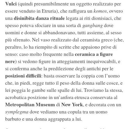
Vulci
(quindi presumibilmente un oggetto realizzato per
essere venduto in Etruria), che raffigura un
komos
, ovvero
disinibita danza rituale
una
legata ai riti dionisiaci, che
spesso poteva sfociare in una sorta di
gangbang
dove
uomini e donne si abbandonavano, tutti assieme, al sesso
più sfrenato. Nel vaso realizzato dal ceramista greco (che,
peraltro, lo ha riempito di scritte che appaiono prive di
ceramica a figure
senso: caso molto frequente nella
nere
) si vedono figure in atteggiamenti inequivocabili, e
si conferma anche la predilezione degli antichi per le
posizioni difficili
: basta osservare la coppia con l’uomo
che, in piedi, regge tutto il peso della donna sulle cosce, e
lei poggia le gambe sulle spalle di lui. Troviamo la stessa,
acrobatica posizione in un’anfora etrusca conservata al
Metropolitan Museum
New York
di
, e decorata con un
symplegma
dove vediamo una copula tra un uomo
barbuto e una donna aggrappata a lui.