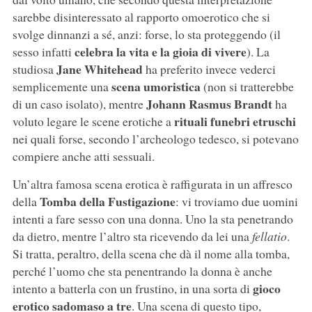
sarebbe disinteressato al rapporto omoerotico che si
svolge dinnanzi a sé, anzi: forse, lo sta proteggendo (il
celebra la vita e la gioia di vivere
sesso infatti
). La
Jane Whitehead
studiosa
ha preferito invece vederci
scena umoristica
semplicemente una
(non si tratterebbe
Johann Rasmus Brandt
di un caso isolato), mentre
ha
rituali funebri etruschi
voluto legare le scene erotiche a
nei quali forse, secondo l’archeologo tedesco, si potevano
compiere anche atti sessuali.
Un’altra famosa scena erotica è raffigurata in un affresco
Tomba della Fustigazione
della
: vi troviamo due uomini
intenti a fare sesso con una donna. Uno la sta penetrando
da dietro, mentre l’altro sta ricevendo da lei una
fellatio
.
Si tratta, peraltro, della scena che dà il nome alla tomba,
perché l’uomo che sta penentrando la donna è anche
gioco
intento a batterla con un frustino, in una sorta di
erotico sadomaso a tre
. Una scena di questo tipo,