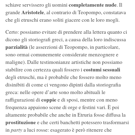
completamente nude
schiave servissero gli uomini
. Il
Aristotele
grande
, al contrario di Teopompo, constatava
che gli etruschi erano soliti giacere con le loro mogli.
Certo: possiamo evitare di prendere alla lettera quanto ci
dicono gli storiografi greci, a causa della loro indiscussa
parzialità
(le asserzioni di Teopompo, in particolare,
sono ormai comunemente considerate menzognere e
maligne). Dalle testimonianze artistiche non possiamo
costumi sessuali
stabilire con certezza quali fossero i
degli etruschi, ma è probabile che fossero molto meno
disinibiti di come ci vengono dipinti dalla storiografia
greca: nelle opere d’arte sono molto abituali le
coppie
raffigurazioni di
e di sposi, mentre con meno
frequenza appaiono scene di orge e festini vari. È poi
altamente probabile che anche in Etruria fosse diffusa la
prostituzione
e che certi banchetti potessero trasformarsi
in
party
a luci rosse: esagerato è però ritenere che