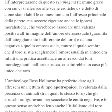
all’interpretazione di questo
symplegma
(termine greco
con cui ci si riferisce alle scene erotiche), s’è detto di
come siano labili le connessioni con l’affresco principale
della parete, ma occorre rigettare anche le ipotesi
moralistiche, che vorrebbero associare una valenza
positiva all’immagine dell’amore eterosessuale (garantita
dall’atteggiamento indifferente del toro) e da una
negativa a quello omosessuale, contro il quale sembra
che il toro si stia scagliando: l’omosessualità in antico era
infatti una pratica accettata, e un affresco dai toni
moraleggianti, nell’arte etrusca, costituirebbe un caso più
unico che raro.
L’archeologo Ross Holloway ha preferito dare agli
apotropaico
affreschi una lettura di tipo
, avvalorata dalla
presenza di animali (tra i quali lo stesso toro) che gli
etruschi raffiguravano per scacciare le entità negative, e in
questo senso andrebbe letto anche l’itifallismo del toro
dal volto umano, che secondo questa interpretazione