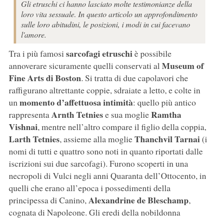
Gli etruschi ci hanno lasciato molte testimonianze della
loro vita sessuale. In questo articolo un approfondimento
sulle loro abitudini, le posizioni, i modi in cui facevano
l'amore.
sarcofagi etruschi
Tra i più famosi
è possibile
Museum of
annoverare sicuramente quelli conservati al
Fine Arts di Boston
. Si tratta di due capolavori che
raffigurano altrettante coppie, sdraiate a letto, e colte in
momento d’affettuosa intimità
un
: quello più antico
Arnth Tetnies
Ramtha
rappresenta
e sua moglie
Vishnai
, mentre nell’altro compare il figlio della coppia,
Larth Tetnies
Thanchvil Tarnai
, assieme alla moglie
(i
nomi di tutti e quattro sono noti in quanto riportati dalle
iscrizioni sui due sarcofagi). Furono scoperti in una
necropoli di Vulci negli anni Quaranta dell’Ottocento, in
quelli che erano all’epoca i possedimenti della
Alexandrine de Bleschamp
principessa di Canino,
,
cognata di Napoleone. Gli eredi della nobildonna