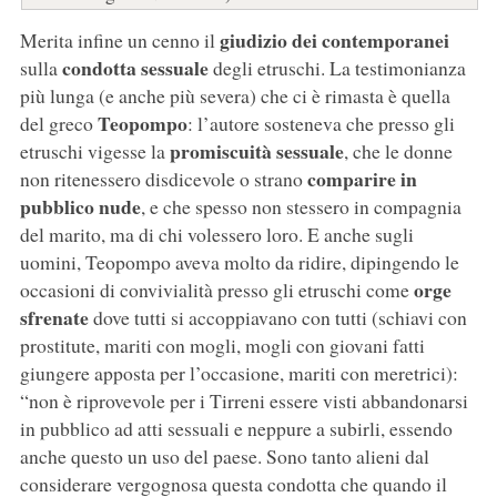
giudizio dei contemporanei
Merita infine un cenno il
condotta sessuale
sulla
degli etruschi. La testimonianza
più lunga (e anche più severa) che ci è rimasta è quella
Teopompo
del greco
: l’autore sosteneva che presso gli
promiscuità sessuale
etruschi vigesse la
, che le donne
comparire in
non ritenessero disdicevole o strano
pubblico nude
, e che spesso non stessero in compagnia
del marito, ma di chi volessero loro. E anche sugli
uomini, Teopompo aveva molto da ridire, dipingendo le
orge
occasioni di convivialità presso gli etruschi come
sfrenate
dove tutti si accoppiavano con tutti (schiavi con
prostitute, mariti con mogli, mogli con giovani fatti
giungere apposta per l’occasione, mariti con meretrici):
“non è riprovevole per i Tirreni essere visti abbandonarsi
in pubblico ad atti sessuali e neppure a subirli, essendo
anche questo un uso del paese. Sono tanto alieni dal
considerare vergognosa questa condotta che quando il