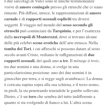
I due sarcofagi di Vulci sono le uniche testimonianze
amore coniugale
visive di
presso gli etruschi che ci siano
amore
rimaste. Più diffuse, invece, le rappresentazioni di
carnale
rapporti sessuali espliciti
e di
tra diversi
sesso secondo gli
soggetti. Il viaggio nel mondo del
etruschi
Tarquinia
può cominciare da
, e per l’esattezza
necropoli di Monterozzi
dalla
, dove si trovano alcune
scene erotiche
delle più celebri
dell’arte etrusca. Nella
tomba dei Tori
, i cui affreschi si possono datare al sesto
due
secolo avanti Cristo, vediamo le raffigurazioni di
rapporti sessuali
a tre
, dei quali uno
. Il
ménage à trois
,
tra due uomini e una donna, si svolge in una
particolarissima posizione: uno dei due uomini è in
ginocchio per terra, e si regge sugli avambracci. La donna
è coricata supina sopra alla sua schiena, e il terzo uomo,
in piedi, la sta penetrando tenendole le gambe sollevate.
toro
Dietro, c’è un
che sembra del tutto indifferente a
quanto si sta svolgendo di fianco a lui. L’altra scena