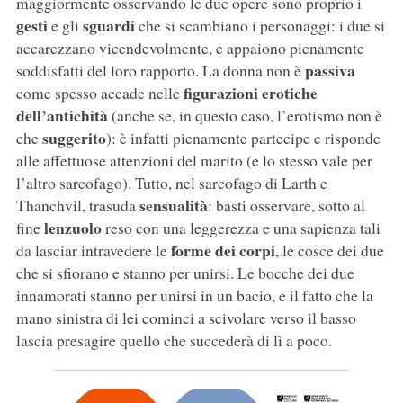
maggiormente osservando le due opere sono proprio i
gesti
sguardi
e gli
che si scambiano i personaggi: i due si
accarezzano vicendevolmente, e appaiono pienamente
passiva
soddisfatti del loro rapporto. La donna non è
figurazioni erotiche
come spesso accade nelle
dell’antichità
(anche se, in questo caso, l’erotismo non è
suggerito
che
): è infatti pienamente partecipe e risponde
alle affettuose attenzioni del marito (e lo stesso vale per
l’altro sarcofago). Tutto, nel sarcofago di Larth e
sensualità
Thanchvil, trasuda
: basti osservare, sotto al
lenzuolo
fine
reso con una leggerezza e una sapienza tali
forme dei corpi
da lasciar intravedere le
, le cosce dei due
che si sfiorano e stanno per unirsi. Le bocche dei due
innamorati stanno per unirsi in un bacio, e il fatto che la
mano sinistra di lei cominci a scivolare verso il basso
lascia presagire quello che succederà di lì a poco.