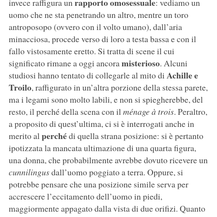
rapporto omosessuale
invece raffigura un
: vediamo un
uomo che ne sta penetrando un altro, mentre un toro
antroposopo (ovvero con il volto umano), dall’aria
minacciosa, procede verso di loro a testa bassa e con il
fallo vistosamente eretto. Si tratta di scene il cui
misterioso
significato rimane a oggi ancora
. Alcuni
Achille e
studiosi hanno tentato di collegarle al mito di
Troilo
, raffigurato in un’altra porzione della stessa parete,
ma i legami sono molto labili, e non si spiegherebbe, del
resto, il perché della scena con il
ménage à trois
. Peraltro,
a proposito di quest’ultima, ci si è interrogati anche in
perché
merito al
di quella strana posizione: si è pertanto
ipotizzata la mancata ultimazione di una quarta figura,
una donna, che probabilmente avrebbe dovuto ricevere un
cunnilingus
dall’uomo poggiato a terra. Oppure, si
potrebbe pensare che una posizione simile serva per
accrescere l’eccitamento dell’uomo in piedi,
maggiormente appagato dalla vista di due orifizi. Quanto