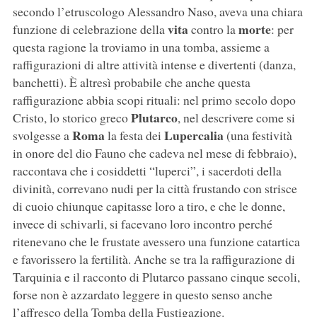
secondo l’etruscologo Alessandro Naso, aveva una chiara
vita
morte
funzione di celebrazione della
contro la
: per
questa ragione la troviamo in una tomba, assieme a
raffigurazioni di altre attività intense e divertenti (danza,
banchetti). È altresì probabile che anche questa
raffigurazione abbia scopi rituali: nel primo secolo dopo
Plutarco
Cristo, lo storico greco
, nel descrivere come si
Roma
Lupercalia
svolgesse a
la festa dei
(una festività
in onore del dio Fauno che cadeva nel mese di febbraio),
raccontava che i cosiddetti “luperci”, i sacerdoti della
divinità, correvano nudi per la città frustando con strisce
di cuoio chiunque capitasse loro a tiro, e che le donne,
invece di schivarli, si facevano loro incontro perché
ritenevano che le frustate avessero una funzione catartica
e favorissero la fertilità. Anche se tra la raffigurazione di
Tarquinia e il racconto di Plutarco passano cinque secoli,
forse non è azzardato leggere in questo senso anche
l’affresco della Tomba della Fustigazione.