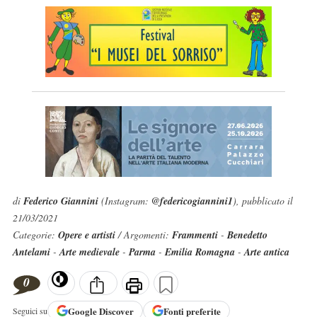
di
Federico Giannini
(Instagram:
@federicogiannini1
), pubblicato il
21/03/2021
Categorie:
Opere e artisti
/ Argomenti:
Frammenti
-
Benedetto
Antelami
-
Arte medievale
-
Parma
-
Emilia Romagna
-
Arte antica
0
Google
Discover
Fonti preferite
Seguici su