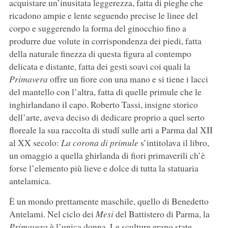
acquistare un’inusitata leggerezza, fatta di pieghe che
ricadono ampie e lente seguendo precise le linee del
corpo e suggerendo la forma del ginocchio fino a
produrre due volute in corrispondenza dei piedi, fatta
della naturale finezza di questa figura al contempo
delicata e distante, fatta dei gesti soavi coi quali la
Primavera
offre un fiore con una mano e si tiene i lacci
del mantello con l’altra, fatta di quelle primule che le
inghirlandano il capo. Roberto Tassi, insigne storico
dell’arte, aveva deciso di dedicare proprio a quel serto
floreale la sua raccolta di studî sulle arti a Parma dal XII
al XX secolo:
La corona di primule
s’intitolava il libro,
un omaggio a quella ghirlanda di fiori primaverili ch’è
forse l’elemento più lieve e dolce di tutta la statuaria
antelamica.
È un mondo prettamente maschile, quello di Benedetto
Antelami. Nel ciclo dei
Mesi
del Battistero di Parma, la
Primavera
è l’unica donna. Le sculture erano state