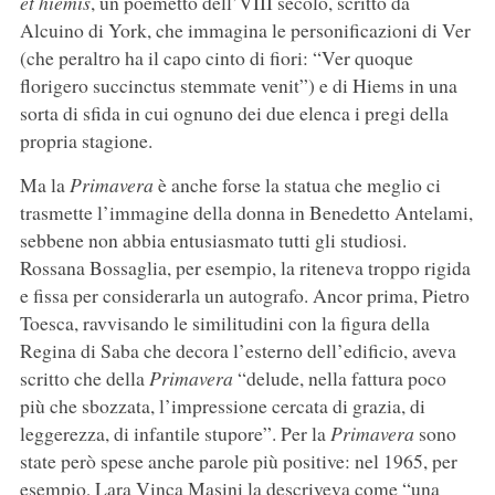
et hiemis
, un poemetto dell’VIII secolo, scritto da
Alcuino di York, che immagina le personificazioni di Ver
(che peraltro ha il capo cinto di fiori: “Ver quoque
florigero succinctus stemmate venit”) e di Hiems in una
sorta di sfida in cui ognuno dei due elenca i pregi della
propria stagione.
Ma la
Primavera
è anche forse la statua che meglio ci
trasmette l’immagine della donna in Benedetto Antelami,
sebbene non abbia entusiasmato tutti gli studiosi.
Rossana Bossaglia, per esempio, la riteneva troppo rigida
e fissa per considerarla un autografo. Ancor prima, Pietro
Toesca, ravvisando le similitudini con la figura della
Regina di Saba che decora l’esterno dell’edificio, aveva
scritto che della
Primavera
“delude, nella fattura poco
più che sbozzata, l’impressione cercata di grazia, di
leggerezza, di infantile stupore”. Per la
Primavera
sono
state però spese anche parole più positive: nel 1965, per
esempio, Lara Vinca Masini la descriveva come “una