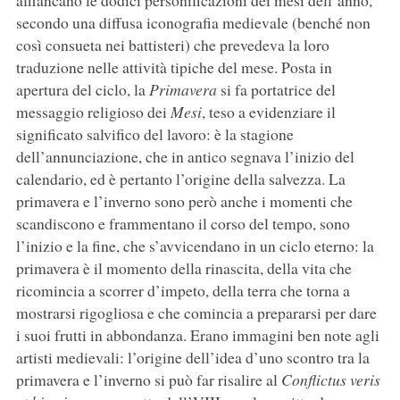
affiancano le dodici personificazioni dei mesi dell’anno,
secondo una diffusa iconografia medievale (benché non
così consueta nei battisteri) che prevedeva la loro
traduzione nelle attività tipiche del mese. Posta in
apertura del ciclo, la
Primavera
si fa portatrice del
messaggio religioso dei
Mesi
, teso a evidenziare il
significato salvifico del lavoro: è la stagione
dell’annunciazione, che in antico segnava l’inizio del
calendario, ed è pertanto l’origine della salvezza. La
primavera e l’inverno sono però anche i momenti che
scandiscono e frammentano il corso del tempo, sono
l’inizio e la fine, che s’avvicendano in un ciclo eterno: la
primavera è il momento della rinascita, della vita che
ricomincia a scorrer d’impeto, della terra che torna a
mostrarsi rigogliosa e che comincia a prepararsi per dare
i suoi frutti in abbondanza. Erano immagini ben note agli
artisti medievali: l’origine dell’idea d’uno scontro tra la
primavera e l’inverno si può far risalire al
Conflictus veris