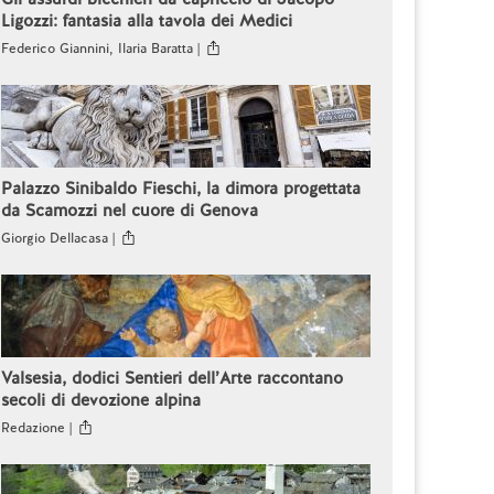
Ligozzi: fantasia alla tavola dei Medici
Federico Giannini, Ilaria Baratta |
Palazzo Sinibaldo Fieschi, la dimora progettata
da Scamozzi nel cuore di Genova
Giorgio Dellacasa |
Valsesia, dodici Sentieri dell’Arte raccontano
secoli di devozione alpina
Redazione |