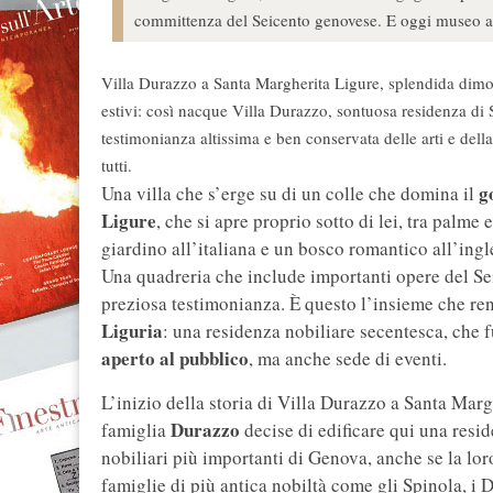
committenza del Seicento genovese. E oggi museo ape
Villa Durazzo a Santa Margherita Ligure, splendida dim
estivi: così nacque Villa Durazzo, sontuosa residenza di
testimonianza altissima e ben conservata delle arti e de
tutti.
g
Una villa che s’erge su di un colle che domina il
Ligure
, che si apre proprio sotto di lei, tra palme
giardino all’italiana e un bosco romantico all’ingl
Una quadreria che include importanti opere del Sei
preziosa testimonianza. È questo l’insieme che r
Liguria
: una residenza nobiliare secentesca, che fu
aperto al pubblico
, ma anche sede di eventi.
L’inizio della storia di Villa Durazzo a Santa Marg
Durazzo
famiglia
decise di edificare qui una resi
nobiliari più importanti di Genova, anche se la loro
famiglie di più antica nobiltà come gli Spinola, i D