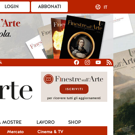
LOGIN
ABBONATI
IT
À
A MOSTRE
LAVORO
SHOP
Mercato
Cinema & TV