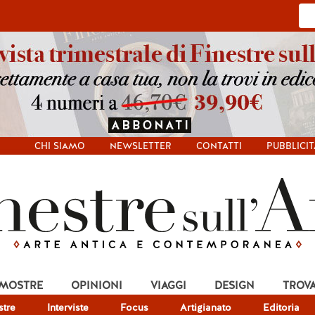
CHI SIAMO
NEWSLETTER
CONTATTI
PUBBLICIT
 MOSTRE
OPINIONI
VIAGGI
DESIGN
TROV
tre
Interviste
Focus
Artigianato
Editoria