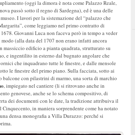
mpliamento (oggi la dimora è nota come Palazzo Reale,
ova passò sotto il regno di Sardegna), ed è una delle
o museo. I lavori per la sistemazione del “palazzo che
a Margarita”, come leggiamo nel primo contratto di
l 1678. Giovanni Luca non faceva però in tempo a veder
re modo (alla data del 1707 non erano infatti ancora
n massiccio edificio a pianta quadrata, strutturato su
o, e ingentilito in esterno dal bugnato angolare che
 cornici che inquadrano tutte le finestre, e dalle mensole
to le finestre del primo piano. Sulla facciata, sotto ai
lo balcone con pilastrini di marmo, una sorta di marchio
no
, impiegato nel cantiere (li si ritrovano anche in
icento genovese, anche se lo schema compositivo, di
rta dei documenti con le date, la tradizione attribuiva il
 al Cinquecento, in maniera sorprendente come ha notato
 una densa monografia a Villa Durazzo: perché si
prima.