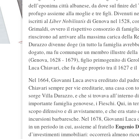
dell’eponima città albanese, da dove sul finire del
profugo assieme alla moglie e tre figli. Divenuti n
iscritti al
Liber Nobilitatis
di Genova nel 1528, con
Grimaldi, ovvero il rispettivo consorzio di famigli
riuscirono ad arrivare alla massima carica della
Durazzo divenne doge (in tutto la famiglia avrebb
dogato, ma fu comunque un membro illustre della 
(Genova, 1628 - 1679), figlio primogenito di Gero
Luca Chiavari, che fu doge proprio tra il 1627 e il 
Nel 1664, Giovanni Luca aveva ereditato dal padre
Chiavari sempre per vie ereditarie, una casa con to
sorge Villa Durazzo, e che si trovava all’interno di
importante famiglia genovese, i Fieschi. Qui, in te
scopo difensivo e di avvistamento, e che era stat
incursioni barbaresche. Nel 1678, Giovanni Luca 
Eugenio 
in un periodo in cui, assieme al fratello
d’investimenti immobiliari: occorrerà almeno rico