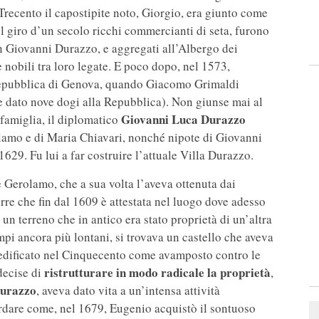
 Trecento il capostipite noto, Giorgio, era giunto come
el giro d’un secolo ricchi commercianti di seta, furono
 Giovanni Durazzo, e aggregati all’Albergo dei
e nobili tra loro legate. E poco dopo, nel 1573,
 Repubblica di Genova, quando Giacomo Grimaldi
e dato nove dogi alla Repubblica). Non giunse mai al
Giovanni Luca Durazzo
famiglia, il diplomatico
lamo e di Maria Chiavari, nonché nipote di Giovanni
1629. Fu lui a far costruire l’attuale Villa Durazzo.
 Gerolamo, che a sua volta l’aveva ottenuta dai
rre che fin dal 1609 è attestata nel luogo dove adesso
 un terreno che in antico era stato proprietà di un’altra
mpi ancora più lontani, si trovava un castello che aveva
o edificato nel Cinquecento come avamposto contro le
ristrutturare in modo radicale la proprietà
decise di
,
Durazzo
, aveva dato vita a un’intensa attività
rdare come, nel 1679, Eugenio acquistò il sontuoso