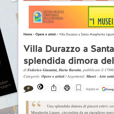
Home
Opere e artisti
Villa Durazzo a Santa Margherita Ligu
Villa Durazzo a Santa
splendida dimora de
di
Federico Giannini, Ilaria Baratta
, pubblicato il 17/0
Categorie:
Opere e artisti
/ Argomenti:
Musei
-
Arte anti
0
Goog
Seguici su
Una splendida dimora di piaceri estivi: c
Margherita Ligure, circondata da un rigoglioso parco,