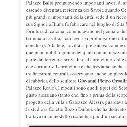
Palazzo Balbi promuovendo importanti lavori di a
essendo diventata residenza dei Savoia quando Gen
più grandi e importanti della città, sede d’un ricc
sua Signoria Ill.ma fa fabricare nel luogho di S.t
fornitura di calcina, cominciavano nel gennaio de
terminata la villa, i cui lavori si prolungarono olt
conclusi). Alla fine, la villa si presentava comme u
due piani nobili ognuno dei quali con un mezzanin
parte dal terreno e arriva fino al cornicione, dalle
che corrono sul cornicione e che troviamo anche sot
tre finestroni centrali, osserviamo anche un picco
Giovanni Pietro Orsoli
di fabbrica dello scultore
Palazzo Reale). I moduli sono quelli tipici del Se
gusto alessiano (tanto che, fino a prima della scope
progetto della villa a Galeazzo Alessi), guardava
la studiosa Colette Bozzo Dufour, che ha dedicato
trattava di un modello risalente a più d’un secolo 