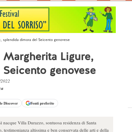
re, splendida dimora del Seicento genovese
 Margherita Ligure,
l Seicento genovese
6/2022
ca
le
Discover
Fonti preferite
osì nacque Villa Durazzo, sontuosa residenza di Santa
 testimonianza altissima e ben conservata delle arti e della