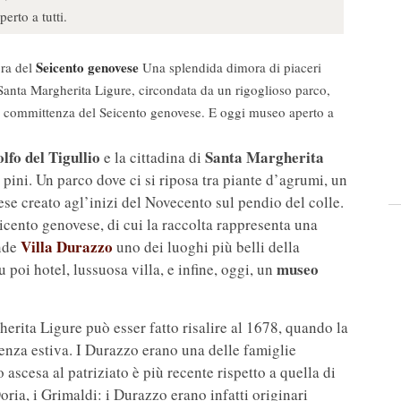
rto a tutti.
Seicento genovese
ora del
Una splendida dimora di piaceri
 Santa Margherita Ligure, circondata da un rigoglioso parco,
lla committenza del Seicento genovese. E oggi museo aperto a
olfo del Tigullio
Santa Margherita
e la cittadina di
 e pini. Un parco dove ci si riposa tra piante d’agrumi, un
ese creato agl’inizi del Novecento sul pendio del colle.
cento genovese, di cui la raccolta rappresenta una
Villa Durazzo
ende
uno dei luoghi più belli della
museo
 poi hotel, lussuosa villa, e infine, oggi, un
herita Ligure può esser fatto risalire al 1678, quando la
denza estiva. I Durazzo erano una delle famiglie
 ascesa al patriziato è più recente rispetto a quella di
oria, i Grimaldi: i Durazzo erano infatti originari