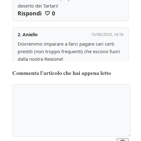
deserto dei Tartari!
Rispondi
🤍
0
2.
Aniello
15/06/2023, 16:16
Dovremmo imparare a farci pagare cari certi 
prestiti (non troppo frequenti) che escono fuori 
dalla nostra Regione!
Commenta l'articolo che hai appena letto
Una cospicua percentuale sugli incassi dovrebbe 
rientrare nelle tasche della regione Campania!!
Da Pompei ai vari tesori sparsi sull'intero 
territorio!
Rispondi
🤍
0