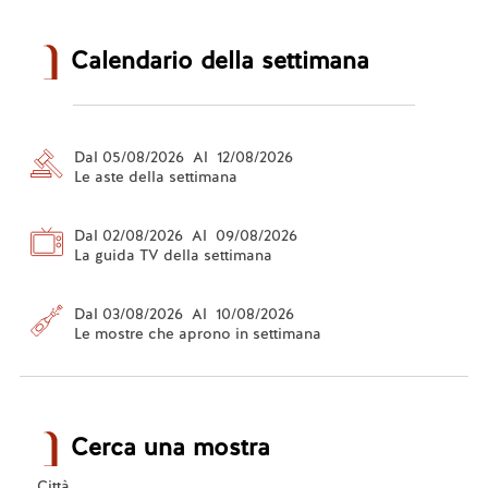
Rispondi
🤍
0
Calendario della settimana
5.
Elisabetta
16/06/2023, 08:02
Lei continua a scrivere che il prestito è di sei 
mesi quando in realtà è di sette mesi! 
Dal 05/08/2026 Al 12/08/2026
Rispondi
🤍
0
Le aste della settimana
Dal 02/08/2026 Al 09/08/2026
6.
Dario
16/06/2023, 16:57
La guida TV della settimana
Purtroppo noto un certo degrado sia nella 
gestione del patrimonio, che è considerato alla 
Dal 03/08/2026 Al 10/08/2026
stregua di un bancomat se non come una mucca 
Le mostre che aprono in settimana
da mungere, ma anche nella società civile che 
spesso scambia i beni culturali come semplice 
merce da traslocare da un luogo all'altro in base 
alle disposizioni o a dove pagano di più. 
Cerca una mostra
Città