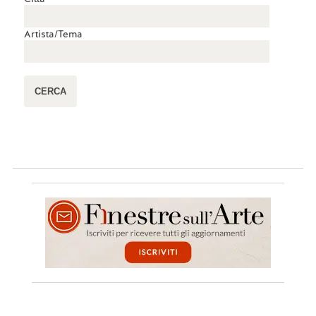
E se qualcuno lo fa notare viene tacciato di 
nazionalismo...Il fatto è che proseguendo su 
Artista/Tema
questa strada alla gente non importerà più nulla 
della gestione e della tutela dei nostri tesori 
artistici, preferendogli magari un gruzzoletto al 
posto di un mucchio di "cose vecchie"...
Un esempio di come progresso porti regresso
Rispondi
🤍
0
7.
Salvatore Piccolo
18/06/2023, 13:11
Io avrei mandato le opere di Capodimonte a 
Parigi se il Louvre avesse mandato a Napoli la 
Monna Lisa di leonardoa
Rispondi
🤍
0