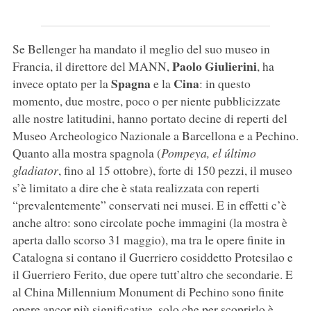
Se Bellenger ha mandato il meglio del suo museo in
Paolo Giulierini
Francia, il direttore del MANN,
, ha
Spagna
Cina
invece optato per la
e la
: in questo
momento, due mostre, poco o per niente pubblicizzate
alle nostre latitudini, hanno portato decine di reperti del
Museo Archeologico Nazionale a Barcellona e a Pechino.
Quanto alla mostra spagnola (
Pompeya, el último
gladiator
, fino al 15 ottobre), forte di 150 pezzi, il museo
s’è limitato a dire che è stata realizzata con reperti
“prevalentemente” conservati nei musei. E in effetti c’è
anche altro: sono circolate poche immagini (la mostra è
aperta dallo scorso 31 maggio), ma tra le opere finite in
Catalogna si contano il Guerriero cosiddetto Protesilao
e
il Guerriero Ferito, due opere tutt’altro che secondarie. E
al China Millennium Monument di Pechino sono finite
opere ancor più significative, solo che per scoprirlo è