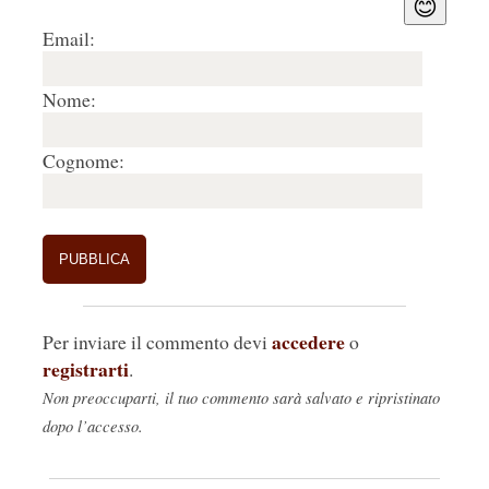
😊
3.
Nicola Spinosa
15/06/2023, 16:46
Email:
Per lo scempio perpetrato a Capodimonte tutto 
esatto e anche peggio! Uno scempio 
Nome:
programmato già prima della formazione del 
Governo Meloni. Ma perché oggi, di fronte a 
Cognome:
questo scempio,  il nuovo Ministro della Cultura 
non interviene perché in futuro si evitino altri 
scempi nei confronti di un patrimonio di storia e 
arte che è un bene pubblico e non un bene 
privato di questo o quel direttore di Musei? 
Nicola Spinosa
Rispondi
🤍
0
accedere
Per inviare il commento devi
o
registrarti
.
4.
Elfo
16/06/2023, 07:39
Non preoccuparti, il tuo commento sarà salvato e ripristinato
Non capisco questo rigurgito nazionalista, e poi 
dopo l’accesso.
spesso quando si presta un'opera c'è l'accordo 
del restauro a carico del ricevente