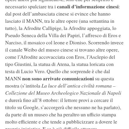
canali d’informazione cinesi
necessario spulciare tra i
:
dal post dell’ambasciata cinese si evince che hanno
lasciato il MANN, tra le altre opere (una settantina in
tutto), la Afrodite Callipige, la Afrodite appoggiata, lo
Pseudo Seneca della Villa dei Papiri, l’affresco di Eros e
Narciso, il mosaico col leone e Dioniso. Scorrendo invece
il canale Weibo del museo cinese si trovano altre opere,
come l’Afrodite accovacciata con Eros, l’Asclepio del
tipo Giustini, la statua di Atena, la statua loricata con
testa di Lucio Vero. Quello che sorprende è che dal
non sono arrivate comunicazioni
MANN
su questa
mostra (s’intitola
La luce dell’antica civiltà romana –
Collezione del Museo Archeologico Nazionale di Napoli
e durerà fino all’8 ottobre: il lettore provi a cercare il
titolo su Google, s’accorgerà che nessuno ne ha parlato),
da parte di un museo che ha peraltro un ufficio stampa
molto efficiente e che tende a pubblicizzare a dovere le
proprie iniziative. E se è già difficile ottenere