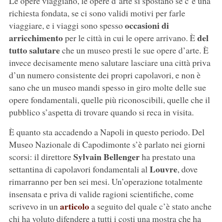
Le opere viaggiano, le opere d’arte si spostano se c’è una
richiesta fondata, se ci sono validi motivi per farle
occasioni di
viaggiare, e i viaggi sono spesso
arricchimento
del
per le città in cui le opere arrivano. È
tutto salutare
che un museo presti le sue opere d’arte. È
invece decisamente meno salutare lasciare una città priva
d’un numero consistente dei propri capolavori, e non è
sano che un museo mandi spesso in giro molte delle sue
opere fondamentali, quelle più riconoscibili, quelle che il
pubblico s’aspetta di trovare quando si reca in visita.
È quanto sta accadendo a Napoli in questo periodo. Del
Museo Nazionale di Capodimonte s’è parlato nei giorni
Sylvain Bellenger
scorsi: il direttore
ha prestato una
Louvre
settantina di capolavori fondamentali al
, dove
rimarranno per ben sei mesi. Un’operazione totalmente
insensata e priva di valide ragioni scientifiche, come
articolo
scrivevo in un
a seguito del quale c’è stato anche
chi ha voluto difendere a tutti i costi una mostra che ha