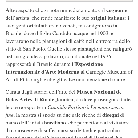
cognome
Altro aspetto che si nota immediatamente è il
origini italiane
dell’artista, che rende manifeste le sue
: i
suoi genitori infatti erano veneti, ma emigrarono in
Brasile, dove il figlio Candido nacque nel 1903, e
lavorarono nelle piantagioni di caffè nell’entroterra dello
stato di San Paolo. Quelle stesse piantagioni che raffigurò
nel suo grande capolavoro, con il quale nel 1935
Esposizione
rappresentò il Brasile durante l’
Internazionale d’Arte Moderna
al Carnegie Museum of
Art di Pittsburgh e che gli valse una menzione d’onore.
Museu Nacional de
Curata dagli storici dell’arte del
Belas Artes
Rio de Janeiro
di
, da dove provengono tutte
le opere esposte in
Candido Portinari. La mano senza
disegni
fine
, la mostra si snoda su due sale ricche di
di
mano dell’artista brasiliano, che permettono al visitatore
di conoscere e di soffermarsi su dettagli e particolari
facenti parte dei più importanti lavori di Portinari. Ne