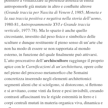
pensiero a visualizzare la presenza-assenza di entità
antropomorfe già mutate in altro e confluite altrove
(
Grande traccia per Nascita di Venere I
, 1985;
Moneta e
la sua traccia positiva e negativa nella storia dell’uomo
,
1980-81,
Antropoammonite XVI e Grande traccia
verticale
, 1977-78). Ma lo spazio è anche quello
circostante, investito dal peso fisico e simbolico delle
sculture e dunque restituente il pieno senso di un’arte che
non ha modo di essere se non rapportata al mondo
esterno, in funzione del quale finalmente può attivarsi.
archiscultore
L’atto procreativo dell’
raggiunge il proprio
apice con le
Carnificazioni di un’architettura,
opere colte
nel pieno del processo metamorfico che Somaini
concretizza inserendo negli elementi architettonici
segmenti alieni che si sciolgono, si distorcono, si flettono
e si avvitano, come vinti da forze e pesi invisibili, creando
contrasti affascinanti tra le rigide estremità in ferro e i
corpi centrali mutati in materia organica viva, dinamica e