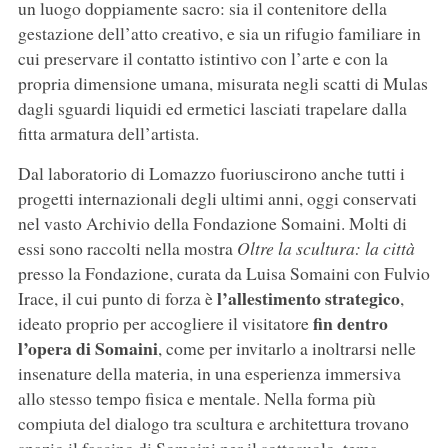
un luogo doppiamente sacro: sia il contenitore della
gestazione dell’atto creativo, e sia un rifugio familiare in
cui preservare il contatto istintivo con l’arte e con la
propria dimensione umana, misurata negli scatti di Mulas
dagli sguardi liquidi ed ermetici lasciati trapelare dalla
fitta armatura
dell’artista.
Dal laboratorio di Lomazzo fuoriuscirono anche tutti i
progetti internazionali degli ultimi anni, oggi conservati
nel vasto Archivio della Fondazione Somaini. Molti di
essi sono raccolti nella mostra
Oltre la scultura: la città
presso la Fondazione, curata da Luisa Somaini con Fulvio
l’allestimento strategico
Irace, il cui punto di forza è
,
fin
dentro
ideato proprio per accogliere il visitatore
l’opera di Somaini
, come per invitarlo a inoltrarsi nelle
insenature della materia, in una esperienza immersiva
allo stesso tempo fisica e mentale. Nella forma più
compiuta del dialogo tra scultura e architettura trovano
spazio il fascino di Somaini per il sottosuolo, tema