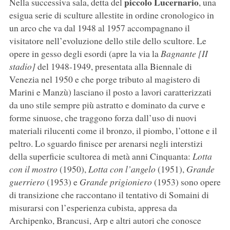
piccolo Lucernario
Nella successiva sala, detta del
, una
esigua serie di sculture allestite in ordine cronologico in
un arco che va dal 1948 al 1957 accompagnano il
visitatore nell’evoluzione dello stile dello scultore. Le
opere in gesso degli esordi (apre la via la
Bagnante [II
stadio]
del 1948-1949, presentata alla Biennale di
Venezia nel 1950 e che porge tributo al magistero di
Marini e Manzù) lasciano il posto a lavori caratterizzati
da uno stile sempre più astratto e dominato da curve e
forme sinuose, che traggono forza dall’uso di nuovi
materiali rilucenti come il bronzo, il piombo, l’ottone e il
peltro. Lo sguardo finisce per arenarsi negli interstizi
della superficie scultorea di metà anni Cinquanta:
Lotta
con il mostro
(1950),
Lotta con l’angelo
(1951),
Grande
guerriero
(1953) e
Grande prigioniero
(1953) sono opere
di transizione che raccontano il tentativo di Somaini di
misurarsi con l’esperienza cubista, appresa da
Archipenko, Brancusi, Arp e altri autori che conosce