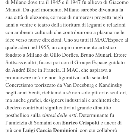
di Milano dove tra il 1945 e il 1947 fu allievo di Giacomo
Manzù. Da quel momento, Milano sarebbe diventata la
sua città di elezione, cornice di numerosi progetti negli
anni a venire e teatro della fioritura di legami e relazioni
con ambienti culturali che contribuirono a plasmarne le
idee verso nuove direzioni. Uno su tutti il MAC/Espace al
quale aderì nel 1955, un ampio movimento artistico
fondato a Milano da Gillo Dorfles, Bruno Munari, Ettore
Sottsass e altri, fusosi poi con il Groupe Espace guidato
da André Bloc in Francia. Il MAC, che aspirava a
promuovere un’arte non-figurativa sulla scia del
Concretismo teorizzato da Van Doesburg e Kandinsky
negli anni Venti, richiamò a sé non solo pittori e scultori,
ma anche grafici, designers industriali e architetti che
diedero contributi significativi al grande dibattito
postbellico sulla
sintesi delle arti
. Determinante fu
Enrico Crispolti
l’amicizia di Somaini con
e ancor di
Luigi Caccia Dominioni
più con
, con cui collaborò