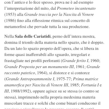
con l’antico e lo fece spesso, prova ne è ad esempio
l’interpretazione del mito, dal
Prometeo incantenato
(1953) alla
Grande traccia per la Nascita di Venere
(1986) fino alla riflessione ritmica sul concetto di
metamorfosi che pervade tutta la sua produzione.
Sala delle Cariatidi
Nella
, perno dell’intera mostra,
domina il trionfo della materia nello spazio, che è doppio.
Da un lato lo spazio proprio dell’opera, che si libera in
forme quasi inafferrabili allo sguardo, irregolari e
frastagliate nei profili perforanti (
Grande ferito I
, 1960;
Grande Proposta per un monumento III
, 1961;
Grande
racconto patetico
, 1964), si distorce e si contorce
(
Grande Antropoammonite I
, 1975-77;
Prima matrice
anamorfica per Nascita di Venere III
, 1985;
Fortunia I
e
III
, 1988/1992), oppure agisce su se stessa (o contro se
stessa), imprimendo nella propria medesima materia
muscolare tracce e solchi che come binari conducono il