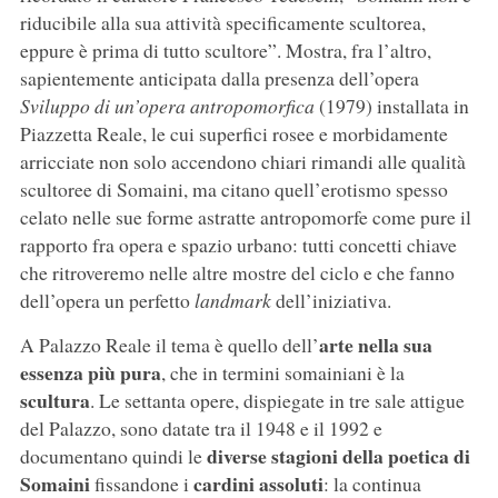
riducibile alla sua attività specificamente scultorea,
eppure è prima di tutto scultore”. Mostra, fra l’altro,
sapientemente anticipata dalla presenza dell’opera
Sviluppo di un’opera antropomorfica
(1979) installata in
Piazzetta Reale, le cui superfici rosee e morbidamente
arricciate non solo accendono chiari rimandi alle qualità
scultoree di Somaini, ma citano quell’erotismo spesso
celato nelle sue forme astratte antropomorfe come pure il
rapporto fra opera e spazio urbano: tutti concetti chiave
che ritroveremo nelle altre mostre del ciclo e che fanno
dell’opera un perfetto
landmark
dell’iniziativa.
arte nella sua
A Palazzo Reale il tema è quello dell’
essenza più pura
, che in termini somainiani è la
scultura
. Le settanta opere, dispiegate in tre sale attigue
del Palazzo, sono datate tra il 1948 e il 1992 e
diverse stagioni della poetica di
documentano quindi le
Somaini
cardini assoluti
fissandone i
: la continua