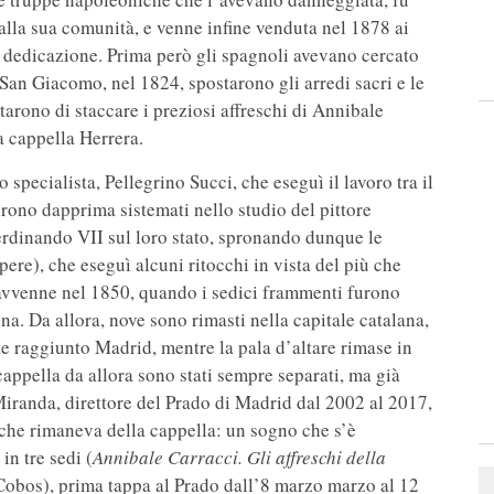
dalla sua comunità, e venne infine venduta nel 1878 ai
 dedicazione. Prima però gli spagnoli avevano cercato
i San Giacomo, nel 1824, spostarono gli arredi sacri e le
arono di staccare i preziosi affreschi di Annibale
a cappella Herrera.
 specialista, Pellegrino Succi, che eseguì il lavoro tra il
urono dapprima sistemati nello studio del pittore
erdinando VII sul loro stato, spronando dunque le
ere), che eseguì alcuni ritocchi in vista del più che
 avvenne nel 1850, quando i sedici frammenti furono
na. Da allora, nove sono rimasti nella capitale catalana,
te raggiunto Madrid, mentre la pala d’altare rimase in
cappella da allora sono stati sempre separati, ma già
Miranda, direttore del Prado di Madrid dal 2002 al 2017,
 che rimaneva della cappella: un sogno che s’è
in tre sedi (
Annibale Carracci. Gli affreschi della
Cobos), prima tappa al Prado dall’8 marzo marzo al 12