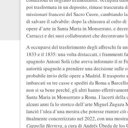
poi trasformata in un deposito, rimase trascurata 
missionari francesi del Sacro Cuore, cambiando la
di salvare il salvabile: dopo la chiusura al culto d
opere d’arte in Santa Maria in Monserrato, e decret
Carracci e dei suoi collaboratori che decoravano l
A occuparsi del trasferimento degli affreschi fu uno
1833 e il 1835: una volta distaccati, i frammenti f
spagnolo Antoni Solà (che aveva informato il re F
autorità spagnole a prendere una decisione sulle op
probabile invio delle opere a Madrid. Il trasporto
imbarcati su tre casse e spediti da Roma a Barcello
non si sa bene perché, gli altri hanno effettivamen
Santa Maria in Monserrato a Roma. I lacerti della 
alcuni anni fa lo storico dell’arte Miguel Zugaza 
lanciò l’idea d’una mostra che potesse riunire ciò
finalmente concretizzato nel 2022, con una mostra 
Cappella Herrera
, a cura di Andrés Úbeda de los 