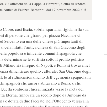
. Gli affreschi della Cappella Herrera”, a cura di Andrés
e Antica di Palazzo Barberini, dal 17 novembre 2022 al 5
 Cuore, così liscia, sobria, spartana, rigida nella sua
oni di persone che girano per piazza Navona e ci
el Seicento era una delle chiese più importanti di
si cela infatti l’antica chiesa di San Giacomo degli
 della popolosa e influente comunità spagnola che
a determinarne le sorti sia sotto il profilo politico
i Milano sia il regno di Napoli, e Roma si trovava nel
 senza dimenticare quello culturale. San Giacomo degli
allelo al ridimensionamento dell’egemonia spagnola in
ochi spagnoli che ancora abitavano a Roma, e che
Quella sontuosa chiesa, iniziata verso la metà del
ittà Eterna, rinnovata un secolo dopo da Antonio da
na e dotata di due facciate, nell’Ottocento versava in
le truppe napoleoniche che l’avevano danneggiata, fu