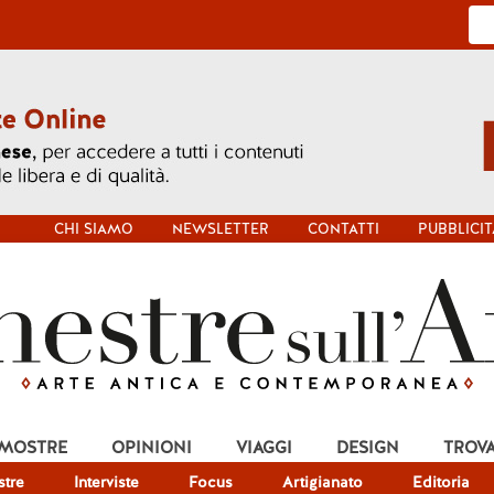
CHI SIAMO
NEWSLETTER
CONTATTI
PUBBLICIT
 MOSTRE
OPINIONI
VIAGGI
DESIGN
TROV
tre
Interviste
Focus
Artigianato
Editoria