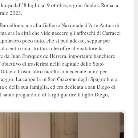
nya dall’8 luglio al 9 ottobre, e gran finale a Roma, a
raio 2023.
Barcellona, ma alla Galleria Nazionale d’Arte Antica di
a era la città che vide nascere gli affreschi di Carracci
 capolavoro poco noto, che si può adesso, seppur per
a, entro una struttura che offre al visitatore la
are da Juan Enríquez de Herrera, importante banchiere
biettivo di trasferirsi nella capitale dello Stato
e Ottavio Costa, altro facoltoso mecenate, noto per
aggio. La cappella in San Giacomo degli Spagnoli era
ra e della sua famiglia, ed era dedicata a san Diego di
l santo pregandolo di fargli guarire il figlio Diego,