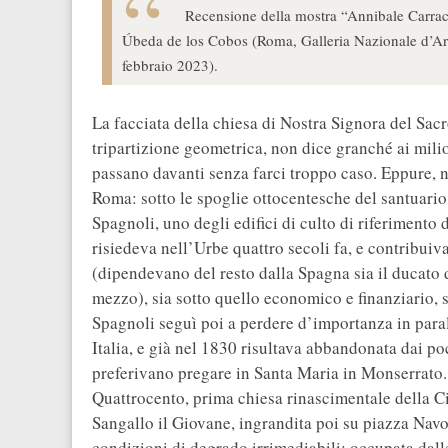
Recensione della mostra “Annibale Carracci
Úbeda de los Cobos (Roma, Galleria Nazionale d’Art
febbraio 2023).
La facciata della chiesa di Nostra Signora del Sacro
tripartizione geometrica, non dice granché ai mili
passano davanti senza farci troppo caso. Eppure, n
Roma: sotto le spoglie ottocentesche del santuario 
Spagnoli, uno degli edifici di culto di riferimento
risiedeva nell’Urbe quattro secoli fa, e contribuiva 
(dipendevano del resto dalla Spagna sia il ducato d
mezzo), sia sotto quello economico e finanziario,
Spagnoli seguì poi a perdere d’importanza in par
Italia, e già nel 1830 risultava abbandonata dai p
preferivano pregare in Santa Maria in Monserrato. 
Quattrocento, prima chiesa rinascimentale della C
Sangallo il Giovane, ingrandita poi su piazza Navo
condizioni di degrado irrimediabili: occupata dal