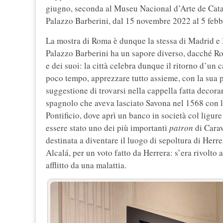
giugno, seconda al Museu Nacional d’Arte de Catalu
Palazzo Barberini, dal 15 novembre 2022 al 5 febb
La mostra di Roma è dunque la stessa di Madrid e 
Palazzo Barberini ha un sapore diverso, dacché Rom
e dei suoi: la città celebra dunque il ritorno d’un
poco tempo, apprezzare tutto assieme, con la sua pal
suggestione di trovarsi nella cappella fatta decor
spagnolo che aveva lasciato Savona nel 1568 con l’o
Pontificio, dove aprì un banco in società col ligur
essere stato uno dei più importanti
patron
di Carav
destinata a diventare il luogo di sepoltura di Herre
Alcalá, per un voto fatto da Herrera: s’era rivolto a
afflitto da una malattia.