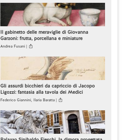
Il gabinetto delle meraviglie di Giovanna
Garzoni: frutta, porcellana e miniature
Andrea Fusani |
Gli assurdi bicchieri da capriccio di Jacopo
Ligozzi: fantasia alla tavola dei Medici
Federico Giannini, Ilaria Baratta |
Palazzo Sinibaldo Fieschi, la dimora progettata