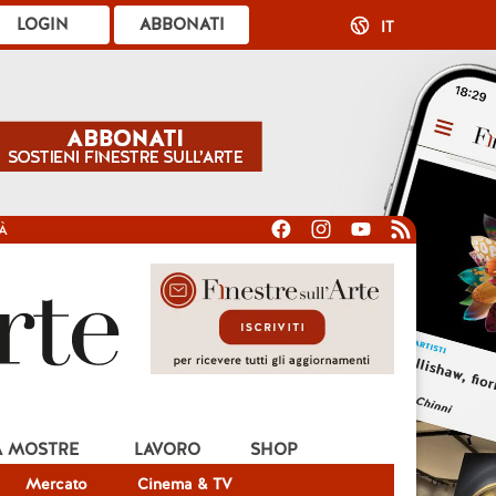
LOGIN
ABBONATI
IT
À
A MOSTRE
LAVORO
SHOP
Mercato
Cinema & TV