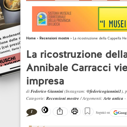
Home
Recensioni mostre
La ricostruzione della Cappella Her
La ricostruzione dell
Annibale Carracci vien
impresa
di
Federico Giannini
(Instagram:
@federicogiannini1
), 
Categorie:
Recensioni mostre
/ Argomenti:
Arte antica
-
1
Goog
Seguici su