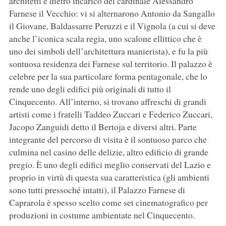
architetti e dietro incarico del cardinale Alessandro
Farnese il Vecchio: vi si alternarono Antonio da Sangallo
il Giovane, Baldassarre Peruzzi e il Vignola (a cui si deve
anche l’iconica scala regia, uno scalone ellittico che è
uno dei simboli dell’architettura manierista), e fu la più
sontuosa residenza dei Farnese sul territorio. Il palazzo è
celebre per la sua particolare forma pentagonale, che lo
rende uno degli edifici più originali di tutto il
Cinquecento. All’interno, si trovano affreschi di grandi
artisti come i fratelli Taddeo Zuccari e Federico Zuccari,
Jacopo Zanguidi detto il Bertoja e diversi altri. Parte
integrante del percorso di visita è il sontuoso parco che
culmina nel casino delle delizie, altro edificio di grande
pregio. È uno degli edifici meglio conservati del Lazio e
proprio in virtù di questa sua caratteristica (gli ambienti
sono tutti pressoché intatti), il Palazzo Farnese di
Caprarola è spesso scelto come set cinematografico per
produzioni in costume ambientate nel Cinquecento.