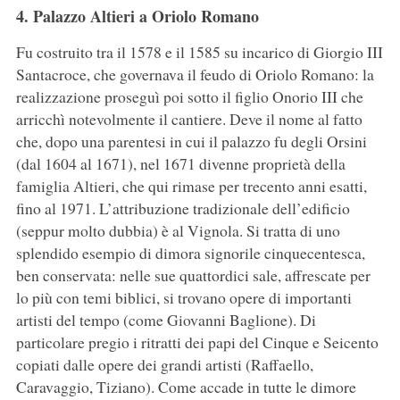
4. Palazzo Altieri a Oriolo Romano
Fu costruito tra il 1578 e il 1585 su incarico di Giorgio III
Santacroce, che governava il feudo di Oriolo Romano: la
realizzazione proseguì poi sotto il figlio Onorio III che
arricchì notevolmente il cantiere. Deve il nome al fatto
che, dopo una parentesi in cui il palazzo fu degli Orsini
(dal 1604 al 1671), nel 1671 divenne proprietà della
famiglia Altieri, che qui rimase per trecento anni esatti,
fino al 1971. L’attribuzione tradizionale dell’edificio
(seppur molto dubbia) è al Vignola. Si tratta di uno
splendido esempio di dimora signorile cinquecentesca,
ben conservata: nelle sue quattordici sale, affrescate per
lo più con temi biblici, si trovano opere di importanti
artisti del tempo (come Giovanni Baglione). Di
particolare pregio i ritratti dei papi del Cinque e Seicento
copiati dalle opere dei grandi artisti (Raffaello,
Caravaggio, Tiziano). Come accade in tutte le dimore