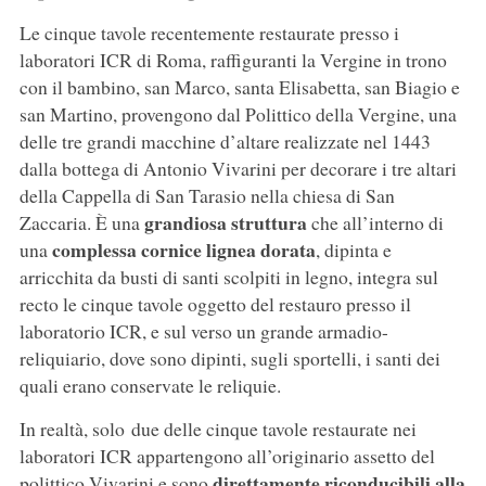
Le cinque tavole recentemente restaurate presso i
laboratori ICR di Roma, raffiguranti la Vergine in trono
con il bambino, san Marco, santa Elisabetta, san Biagio e
san Martino, provengono dal Polittico della Vergine, una
delle tre grandi macchine d’altare realizzate nel 1443
dalla bottega di Antonio Vivarini per decorare i tre altari
della Cappella di San Tarasio nella chiesa di San
grandiosa struttura
Zaccaria. È una
che all’interno di
complessa cornice lignea dorata
una
, dipinta e
arricchita da busti di santi scolpiti in legno, integra sul
recto le cinque tavole oggetto del restauro presso il
laboratorio ICR, e sul verso un grande armadio-
reliquiario, dove sono dipinti, sugli sportelli, i santi dei
quali erano conservate le reliquie.
In realtà, solo due delle cinque tavole restaurate nei
laboratori ICR appartengono all’originario assetto del
direttamente riconducibili alla
polittico Vivarini e sono