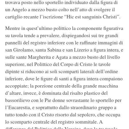
trovava posto nello sportello individuato dalla figura di
un Angelo a mezzo busto colto nell’atto di svolgere il
cartiglio recante l’iscrizione “Hic est sanguinis Christi”.
Mentre in quest’ultimo polittico la componente figurativa
su tavola tende a prevalere, dispiegandosi sui tre grandi
pannelli del registro inferiore con le raffinate immagini di
san Girolamo, santa Sabina e san Lizerio a figura intera, e
sulle sante Margherita e Agata a mezzo busto del livello
superiore, nel Polittico del Corpo di Cristo le tavole
dipinte si riducono ai soli scomparti laterali dell’ordine
inferiore, dove le figure di santi a figura intera compaiono
accoppiate; la porzione centrale della grande macchina
d’altare, invece, è dominata dal risalto plastico del
bassorilievo con le Pie donne sovrastante lo sportello per
l’Eucarestia, e soprattutto dallo straordinario gruppo a
tutto tondo con il Cristo risorto dal sepolcro, che occupa
lo scomparto centrale del registro sommitale. A
differenza del Polittico della Vergine, dove le tre tavole