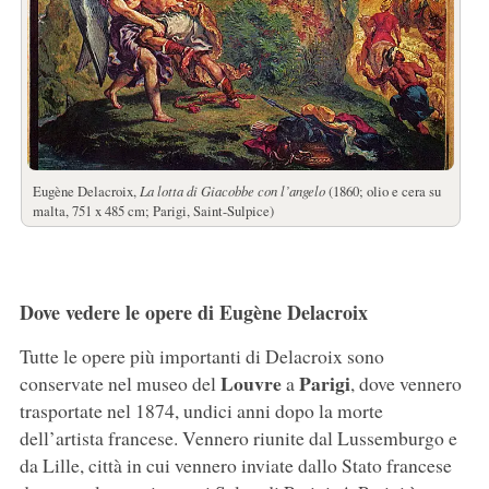
Eugène Delacroix,
La lotta di Giacobbe con l’angelo
(1860; olio e cera su
malta, 751 x 485 cm; Parigi, Saint-Sulpice)
Dove vedere le opere di Eugène Delacroix
Tutte le opere più importanti di Delacroix sono
Louvre
Parigi
conservate nel museo del
a
, dove vennero
trasportate nel 1874, undici anni dopo la morte
dell’artista francese. Vennero riunite dal Lussemburgo e
da Lille, città in cui vennero inviate dallo Stato francese