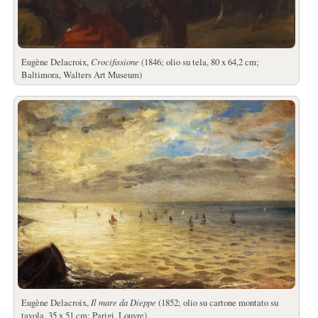
Eugène Delacroix,
Crocifissione
(1846; olio su tela, 80 x 64,2 cm;
Baltimora, Walters Art Museum)
Eugène Delacroix,
Il mare da Dieppe
(1852; olio su cartone montato su
tavola, 35 x 51 cm; Parigi, Louvre)