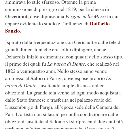
ammirava lo stile sfarzoso. Ottenne la prima
commissione di prestigio nel 1819, per la chiesa di
Orcemont
, dove dipinse una
Vergine delle Messi
in cui
Raffaello
appare evidente lo studio e l’influenza di
Sanzio
.
Ispirato dalla frequentazione con Géricault e dalle tele di
grandi dimensioni che era solito dipingere, anche
Delacroix iniziò a cimentarsi con quadri dello stesso tipo,
il primo dei quali fu
La barca di Dante
, che realizzò nel
1822 a ventiquattro anni. Nello stesso anno venne
Salon
ammesso al
di Parigi, dove espose proprio
La
barca di Dante
, suscitando ampie discussioni ed
obiezioni. La grande tela venne ad ogni modo acquistata
dallo Stato francese e trasferita nel palazzo reale del
Lussemburgo di Parigi, all’epoca sede della Camera dei
Pari. L’artista non si lasciò per nulla condizionare dalle
obiezioni suscitate al Salon e vi si ripresentò due anni più
tardi con un’altra opera monumentale,
Il massacro di