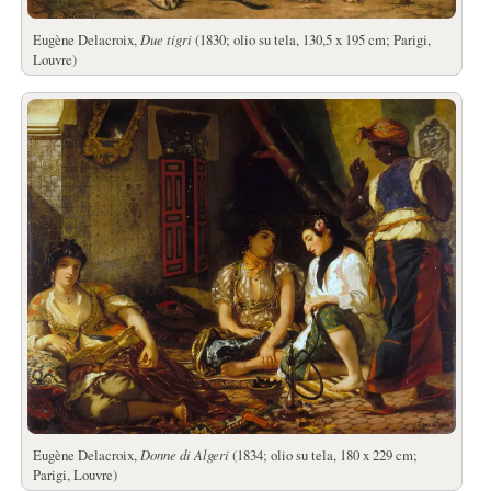
Eugène Delacroix,
Due tigri
(1830; olio su tela, 130,5 x 195 cm; Parigi,
Louvre)
Eugène Delacroix,
Donne di Algeri
(1834; olio su tela, 180 x 229 cm;
Parigi, Louvre)