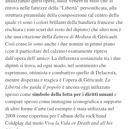
analizzando quest’opera, dalla Venere di Milo che si
ritrova nelle fattezze della “Libertà” personificata, alla
struttura piramidale della composizione (al centro della
quale vi sono i colori brillanti della bandiera francese che
rischiara i toni scuri del resto del dipinto) che altro non è
che una citazione della
Zattera di Medusa
di Géricault.
Così come lo sono anche i due uomini in primo piano
(con il particolare del calzino) esattamente ripresi
dall’opera dell’amico. La differenza sostanziale tra i due
dipinti si trova, ad ogni modo, nel sentimento che
esprimono, ottimista e combattivo quello di Delacroix,
mentre disperata e tragica è l’opera di Géricault.
La
Libertà che guida il popolo
è ancora oggi utilizzato
simbolo della lotta per i diritti umani
spesso come
e
compare spesso come immagine iconografica a supporto
di altre forme d’arte (ad esempio è stata utilizzata nel
2008 come copertina per l’album della rock band
Coldplay dal titolo
Viva la Vida or Death and all his