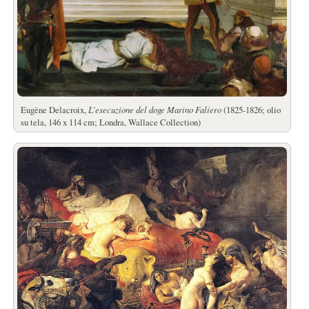
Eugène Delacroix,
L’esecuzione del doge Marino Faliero
(1825-1826; olio
su tela, 146 x 114 cm; Londra, Wallace Collection)