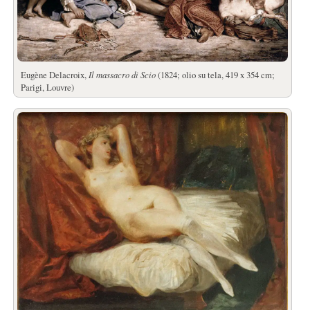
Eugène Delacroix,
Il massacro di Scio
(1824; olio su tela, 419 x 354 cm;
Parigi, Louvre)