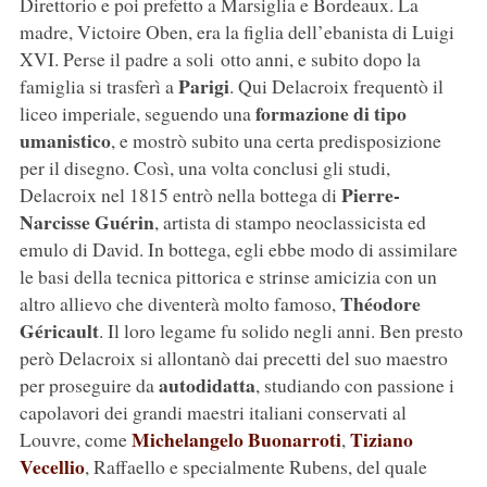
Direttorio e poi prefetto a Marsiglia e Bordeaux. La
madre, Victoire Oben, era la figlia dell’ebanista di Luigi
XVI. Perse il padre a soli otto anni, e subito dopo la
Parigi
famiglia si trasferì a
. Qui Delacroix frequentò il
formazione di tipo
liceo imperiale, seguendo una
umanistico
, e mostrò subito una certa predisposizione
per il disegno. Così, una volta conclusi gli studi,
Pierre-
Delacroix nel 1815 entrò nella bottega di
Narcisse Guérin
, artista di stampo neoclassicista ed
emulo di David. In bottega, egli ebbe modo di assimilare
le basi della tecnica pittorica e strinse amicizia con un
Théodore
altro allievo che diventerà molto famoso,
Géricault
. Il loro legame fu solido negli anni. Ben presto
però Delacroix si allontanò dai precetti del suo maestro
autodidatta
per proseguire da
, studiando con passione i
capolavori dei grandi maestri italiani conservati al
Michelangelo Buonarroti
Tiziano
Louvre, come
,
Vecellio
, Raffaello e specialmente Rubens, del quale