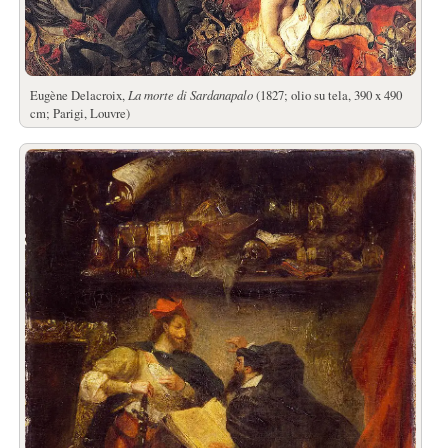
Eugène Delacroix,
La morte di Sardanapalo
(1827; olio su tela, 390 x 490
cm; Parigi, Louvre)