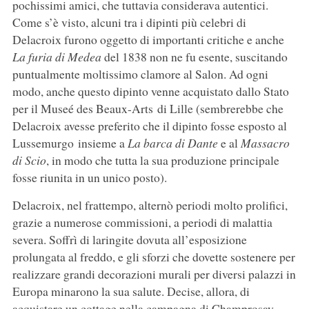
pochissimi amici, che tuttavia considerava autentici.
Come s’è visto, alcuni tra i dipinti più celebri di
Delacroix furono oggetto di importanti critiche e anche
La furia di Medea
del 1838 non ne fu esente, suscitando
puntualmente moltissimo clamore al Salon. Ad ogni
modo, anche questo dipinto venne acquistato dallo Stato
per il Museé des Beaux-Arts di Lille (sembrerebbe che
Delacroix avesse preferito che il dipinto fosse esposto al
Lussemurgo insieme a
La barca di Dante
e al
Massacro
di Scio
, in modo che tutta la sua produzione principale
fosse riunita in un unico posto).
Delacroix, nel frattempo, alternò periodi molto prolifici,
grazie a numerose commissioni, a periodi di malattia
severa. Soffrì di laringite dovuta all’esposizione
prolungata al freddo, e gli sforzi che dovette sostenere per
realizzare grandi decorazioni murali per diversi palazzi in
Europa minarono la sua salute. Decise, allora, di
acquistare un cottage nella campagna di Champrosay,