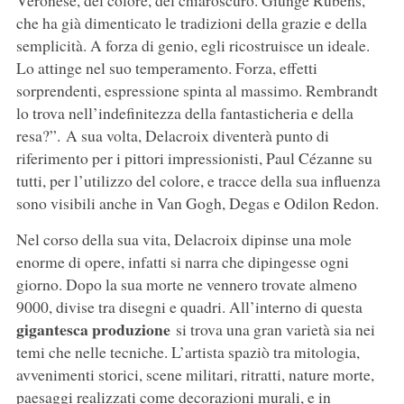
Veronese, del colore, del chiaroscuro. Giunge Rubens,
che ha già dimenticato le tradizioni della grazie e della
semplicità. A forza di genio, egli ricostruisce un ideale.
Lo attinge nel suo temperamento. Forza, effetti
sorprendenti, espressione spinta al massimo. Rembrandt
lo trova nell’indefinitezza della fantasticheria e della
resa?”. A sua volta, Delacroix diventerà punto di
riferimento per i pittori impressionisti, Paul Cézanne su
tutti, per l’utilizzo del colore, e tracce della sua influenza
sono visibili anche in Van Gogh, Degas e Odilon Redon.
Nel corso della sua vita, Delacroix dipinse una mole
enorme di opere, infatti si narra che dipingesse ogni
giorno. Dopo la sua morte ne vennero trovate almeno
9000, divise tra disegni e quadri. All’interno di questa
gigantesca produzione
si trova una gran varietà sia nei
temi che nelle tecniche. L’artista spaziò tra mitologia,
avvenimenti storici, scene militari, ritratti, nature morte,
paesaggi realizzati come decorazioni murali, e in