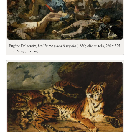
Eugène Delacroix,
La libertà guida il popolo
(1830; olio su tela, 260 x 325
cm; Parigi, Louvre)