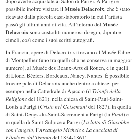
dopo averle acquistate ai Salon di Parigi. A Parigi è
Musée Delacroix
possibile inoltre visitare il
, che è stato
ricavato dalla piccola casa-laboratorio in cui l’artista
Musée
passò gli ultimi anni di vita. All’interno del
Delacroix
sono custoditi numerosi disegni, dipinti e
cimeli, così come i suoi scritti autografi.
In Francia, opere di Delacroix si trovano al Musée Fabre
di Montpellier (uno tra quelli che ne conserva in maggior
numero), al Musée des Beaux-Arts di Rouen, e in quelli
di Lione, Béziers, Bordeaux, Nancy, Nantes. È possibile
trovare pale di Delacroix anche dentro a chiese: per
esempio nella Cattedrale di Ajaccio (il
Trionfo della
Religione
del 1821), nella chiesa di Saint-Paul-Saint-
Louis a Parigi (
Cristo nel Getsemani
del 1827), in quella
di Saint-Denys-du-Saint-Sacrement a Parigi (la
Pietà
) e
in quella di Saint-Sulpice a Parigi (
La lotta di Giacobbe
con l’angelo
, l’
Arcangelo Michele
e
La cacciata di
Eliodoro dal Tempio
del 1854-1861).