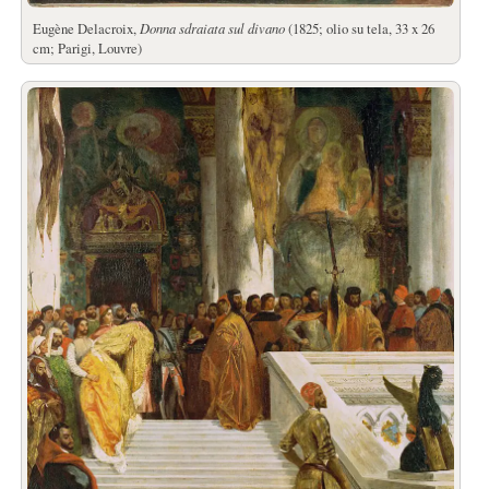
Eugène Delacroix,
Donna sdraiata sul divano
(1825; olio su tela, 33 x 26
cm; Parigi, Louvre)