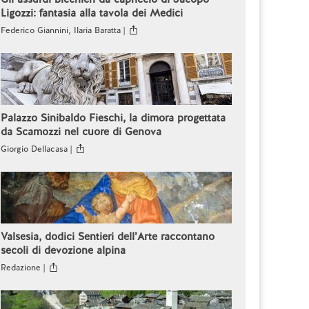
Ligozzi: fantasia alla tavola dei Medici
Federico Giannini, Ilaria Baratta |
Palazzo Sinibaldo Fieschi, la dimora progettata
da Scamozzi nel cuore di Genova
Giorgio Dellacasa |
Valsesia, dodici Sentieri dell’Arte raccontano
secoli di devozione alpina
Redazione |