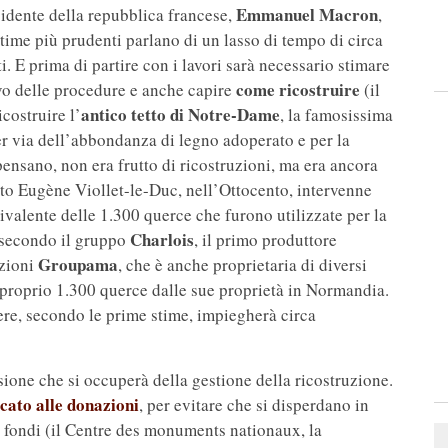
Emmanuel Macron
sidente della repubblica francese,
,
time più prudenti parlano di un lasso di tempo di circa
i. E prima di partire con i lavori sarà necessario stimare
come ricostruire
ivo delle procedure e anche capire
(il
antico tetto di Notre-Dame
icostruire l’
, la famosissima
r via dell’abbondanza di legno adoperato e per la
pensano, non era frutto di ricostruzioni, ma era ancora
etto Eugène Viollet-le-Duc, nell’Ottocento, intervenne
uivalente delle 1.300 querce che furono utilizzate per la
Charlois
 secondo il gruppo
, il primo produttore
Groupama
azioni
, che è anche proprietaria di diversi
e proprio 1.300 querce dalle sue proprietà in Normandia.
re, secondo le prime stime, impiegherà circa
sione che si occuperà della gestione della ricostruzione.
icato alle donazioni
, per evitare che si disperdano in
e i fondi (il Centre des monuments nationaux, la