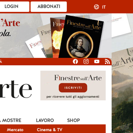
LOGIN
ABBONATI
IT
À
A MOSTRE
LAVORO
SHOP
Mercato
Cinema & TV