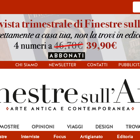
CHI SIAMO
NEWSLETTER
CONTATTI
PUBBLICIT
 MOSTRE
OPINIONI
VIAGGI
DESIGN
TROV
tre
Interviste
Focus
Artigianato
Editoria