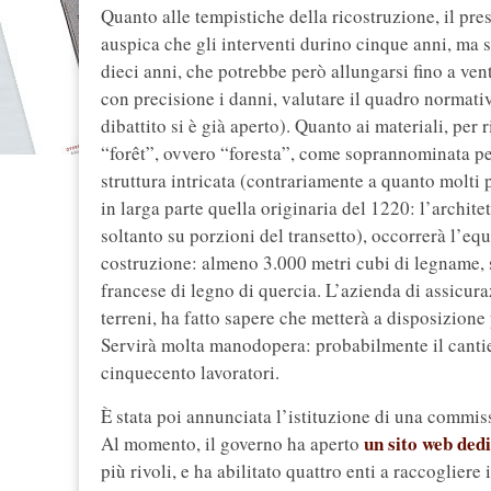
Quanto alle tempistiche della ricostruzione, il pre
auspica che gli interventi durino cinque anni, ma s
dieci anni, che potrebbe però allungarsi fino a vent
con precisione i danni, valutare il quadro normat
dibattito si è già aperto). Quanto ai materiali, per r
“forêt”, ovvero “foresta”, come soprannominata pe
struttura intricata (contrariamente a quanto molti 
in larga parte quella originaria del 1220: l’archit
soltanto su porzioni del transetto), occorrerà l’eq
costruzione: almeno 3.000 metri cubi di legname,
francese di legno di quercia. L’azienda di assicur
terreni, ha fatto sapere che metterà a disposizion
Servirà molta manodopera: probabilmente il cantie
cinquecento lavoratori.
È stata poi annunciata l’istituzione di una commis
un sito web ded
Al momento, il governo ha aperto
più rivoli, e ha abilitato quattro enti a raccoglier