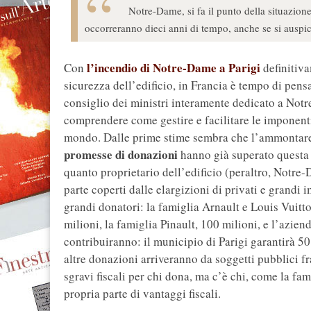
Notre-Dame, si fa il punto della situazion
occorreranno dieci anni di tempo, anche se si auspic
l’incendio di Notre-Dame a Parigi
Con
definitiva
sicurezza dell’edificio, in Francia è tempo di pensa
consiglio dei ministri interamente dedicato a Notre
comprendere come gestire e facilitare le imponenti
mondo. Dalle prime stime sembra che l’ammontare d
promesse di donazioni
hanno già superato questa c
quanto proprietario dell’edificio (peraltro, Notr
parte coperti dalle elargizioni di privati e grandi
grandi donatori: la famiglia Arnault e Louis Vuitto
milioni, la famiglia Pinault, 100 milioni, e l’azie
contribuiranno: il municipio di Parigi garantirà 50
altre donazioni arriveranno da soggetti pubblici f
sgravi fiscali per chi dona, ma c’è chi, come la fam
propria parte di vantaggi fiscali.