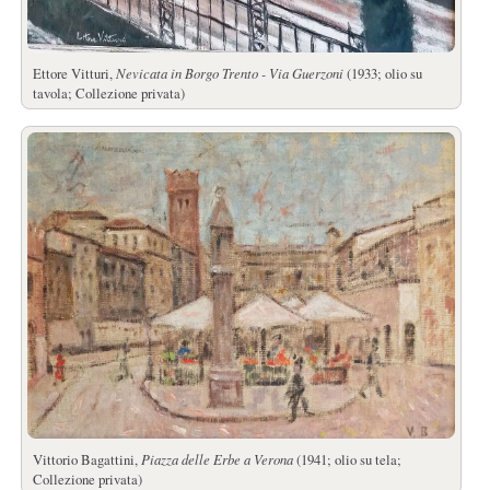
Ettore Vitturi,
Nevicata in Borgo Trento - Via Guerzoni
(1933; olio su
tavola; Collezione privata)
Vittorio Bagattini,
Piazza delle Erbe a Verona
(1941; olio su tela;
Collezione privata)