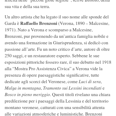
sua vita e della sua terra.
Un altro artista che ha legato il suo nome alle sponde del
Raffaello Brenzoni
Garda è
(Verona, 1890 – Malcesine,
1971). Nato a Verona e scomparso a Malcesine,
Brenzoni, pur provenendo da un’antica famiglia nobile e
avendo una formazione in Giurisprudenza, si dedicò con
passione all’arte. Fu un noto critico d’arte, autore di oltre
250 saggi, e un restauratore esperto. Sebbene le sue
esposizioni pittoriche fossero rare, il suo debutto nel 1918
alla “Mostra Pro Assistenza Civica” a Verona vide la
presenza di opere paesaggistiche significative, tutte
dedicate agli scorci del Veronese, come
Luci di sera
,
Malga in montagna
,
Tramonto sui Lessini incendiati
e
Bosco in pieno meriggio
. Questi titoli rivelano una chiara
predilezione per i paesaggi della Lessinia e del territorio
montano veronese, catturati con una sensibilità attenta
alle variazioni atmosferiche e luministiche. Brenzoni