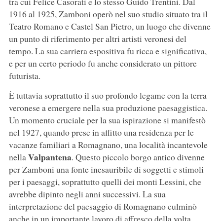
tra cui Felice Casorati e lo stesso Guido Trentini. Dal
1916 al 1925, Zamboni operò nel suo studio situato tra il
Teatro Romano e Castel San Pietro, un luogo che divenne
un punto di riferimento per altri artisti veronesi del
tempo. La sua carriera espositiva fu ricca e significativa,
e per un certo periodo fu anche considerato un pittore
futurista.
È tuttavia soprattutto il suo profondo legame con la terra
veronese a emergere nella sua produzione paesaggistica.
Un momento cruciale per la sua ispirazione si manifestò
nel 1927, quando prese in affitto una residenza per le
vacanze familiari a Romagnano, una località incantevole
Valpantena
nella
. Questo piccolo borgo antico divenne
per Zamboni una fonte inesauribile di soggetti e stimoli
per i paesaggi, soprattutto quelli dei monti Lessini, che
avrebbe dipinto negli anni successivi. La sua
interpretazione del paesaggio di Romagnano culminò
anche in un importante lavoro di affresco della volta