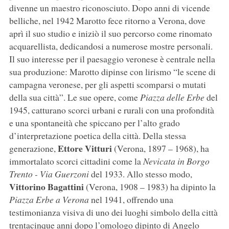
divenne un maestro riconosciuto. Dopo anni di vicende
belliche, nel 1942 Marotto fece ritorno a Verona, dove
aprì il suo studio e iniziò il suo percorso come rinomato
acquarellista, dedicandosi a numerose mostre personali.
Il suo interesse per il paesaggio veronese è centrale nella
sua produzione: Marotto dipinse con lirismo “le scene di
campagna veronese, per gli aspetti scomparsi o mutati
della sua città”. Le sue opere, come
Piazza delle Erbe
del
1945, catturano scorci urbani e rurali con una profondità
e una spontaneità che spiccano per l’alto grado
d’interpretazione poetica della città. Della stessa
Ettore Vitturi
generazione,
(Verona, 1897 – 1968), ha
immortalato scorci cittadini come la
Nevicata in Borgo
Trento - Via Guerzoni
del 1933. Allo stesso modo,
Vittorino Bagattini
(Verona, 1908 – 1983) ha dipinto la
Piazza Erbe a Verona
nel 1941, offrendo una
testimonianza visiva di uno dei luoghi simbolo della città
trentacinque anni dopo l’omologo dipinto di Angelo