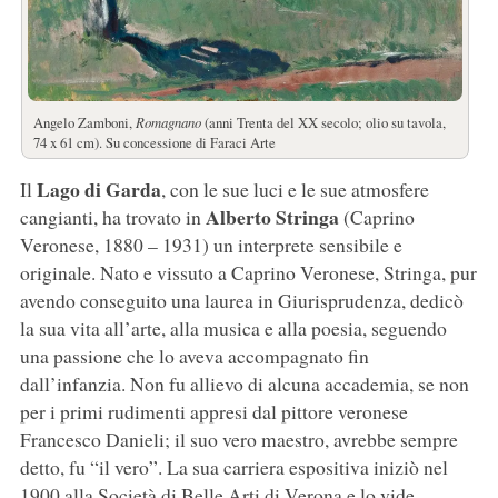
Angelo Zamboni,
Romagnano
(anni Trenta del XX secolo; olio su tavola,
74 x 61 cm). Su concessione di Faraci Arte
Lago di Garda
Il
, con le sue luci e le sue atmosfere
Alberto Stringa
cangianti, ha trovato in
(Caprino
Veronese, 1880 – 1931) un interprete sensibile e
originale. Nato e vissuto a Caprino Veronese, Stringa, pur
avendo conseguito una laurea in Giurisprudenza, dedicò
la sua vita all’arte, alla musica e alla poesia, seguendo
una passione che lo aveva accompagnato fin
dall’infanzia. Non fu allievo di alcuna accademia, se non
per i primi rudimenti appresi dal pittore veronese
Francesco Danieli; il suo vero maestro, avrebbe sempre
detto, fu “il vero”. La sua carriera espositiva iniziò nel
1900 alla Società di Belle Arti di Verona e lo vide