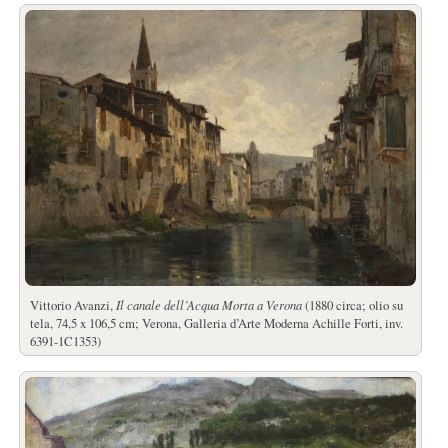
Vittorio Avanzi,
Il canale dell’Acqua Morta a Verona
(1880 circa; olio su
tela, 74,5 x 106,5 cm; Verona, Galleria d’Arte Moderna Achille Forti, inv.
6391-1C1353)