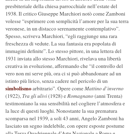
presbiteriale della chiesa parrocchiale nell’estate del
1938. Il critico Giuseppe Marchiori notò come Zamboni
volesse “esprimere con semplicità l’amore per la sua terra
veronese, in un distacco serenamente contemplativo”.
Spesso, scriveva Marchiori, “egli raggiunge una rara
freschezza di vedute. La sua fantasia era popolata di
immagini definite”. Lo stesso pittore, in una lettera del
1931 inviata allo stesso Marchiori, rivelava una libertà
creativa in evoluzione, affermando che “il controllo del
vero non mi serve più, ora ci si può abbandonare ad un
istinto più lirico, senza cadere nel pericolo di un
simbolismo
arbitrario”. Opere come
Mattino d’inverno
(1922),
Tra gli ulivi
(1928) e
Romagnano
(anni Trenta)
testimoniano la sua sensibilità nel cogliere l’atmosfera e
la luce di questi luoghi. Nonostante la sua prematura
scomparsa nel 1939, a soli 43 anni, Angelo Zamboni ha
lasciato un segno indelebile, con opere esposte postume
alla Terza Quadriennale d’Arte Nazionale a Roma e