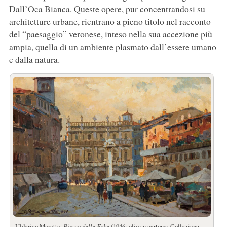
Dall’Oca Bianca. Queste opere, pur concentrandosi su
architetture urbane, rientrano a pieno titolo nel racconto
del “paesaggio” veronese, inteso nella sua accezione più
ampia, quella di un ambiente plasmato dall’essere umano
e dalla natura.
Ulderico Marotto,
Piazza delle Erbe
(1946; olio su cartone; Collezione