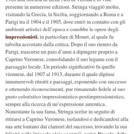
presente in numerose edizioni. Stringa viaggiò molto,
visitando la Grecia, la Sicilia, soggiornando a Roma e a
Parigi tra il 1904 e il 1905, dove entrò in contatto con gli
ambienti artistici dell’epoca e conobbe le opere degli
impressionisti
, in particolare di Monet, al quale fu
talvolta accostato dalla critica. Dopo il suo rientro da
Parigi, trascorse un paio d’anni a dipingere proprio a
Caprino Veronese, consolidando il suo legame con il
paesaggio locale. Un periodo significativo fu quello
viennese, dal 1907 al 1913, durante il quale dipinse
innumerevoli ritratti e paesaggi, esponendo con successo
e ottenendo riconoscimenti, pur rimanendo fedele al suo
gusto coloristico impressionistico-postimpressionistico,
sempre alla ricerca di un’espressione autentica.
Nonostante la sua fama, Stringa scelse in seguito di
ritirarsi a Caprino Veronese, isolandosi e dedicandosi alla
sua arte lontano dai clamori del successo, trovando la sua
felicità nelle “piccole gioie segrete”, scrive Bissolo, della