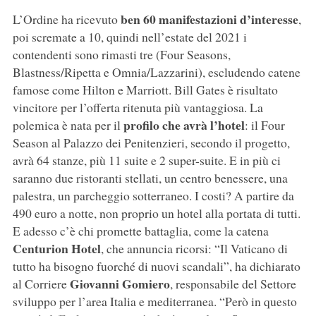
ben 60 manifestazioni d’interesse
L’Ordine ha ricevuto
,
poi scremate a 10, quindi nell’estate del 2021 i
contendenti sono rimasti tre (Four Seasons,
Blastness/Ripetta e Omnia/Lazzarini), escludendo catene
famose come Hilton e Marriott. Bill Gates è risultato
vincitore per l’offerta ritenuta più vantaggiosa. La
profilo che avrà l’hotel
polemica è nata per il
: il Four
Season al Palazzo dei Penitenzieri, secondo il progetto,
avrà 64 stanze, più 11 suite e 2 super-suite. E in più ci
saranno due ristoranti stellati, un centro benessere, una
palestra, un parcheggio sotterraneo. I costi? A partire da
490 euro a notte, non proprio un hotel alla portata di tutti.
E adesso c’è chi promette battaglia, come la catena
Centurion Hotel
, che annuncia ricorsi: “Il Vaticano di
tutto ha bisogno fuorché di nuovi scandali”, ha dichiarato
Giovanni Gomiero
al Corriere
, responsabile del Settore
sviluppo per l’area Italia e mediterranea. “Però in questo