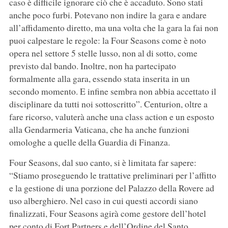
caso è difficile ignorare ciò che è accaduto. Sono stati
anche poco furbi. Potevano non indire la gara e andare
all’affidamento diretto, ma una volta che la gara la fai non
puoi calpestare le regole: la Four Seasons come è noto
opera nel settore 5 stelle lusso, non al di sotto, come
previsto dal bando. Inoltre, non ha partecipato
formalmente alla gara, essendo stata inserita in un
secondo momento. E infine sembra non abbia accettato il
disciplinare da tutti noi sottoscritto”. Centurion, oltre a
fare ricorso, valuterà anche una class action e un esposto
alla Gendarmeria Vaticana, che ha anche funzioni
omologhe a quelle della Guardia di Finanza.
Four Seasons, dal suo canto, si è limitata far sapere:
“Stiamo proseguendo le trattative preliminari per l’affitto
e la gestione di una porzione del Palazzo della Rovere ad
uso alberghiero. Nel caso in cui questi accordi siano
finalizzati, Four Seasons agirà come gestore dell’hotel
per conto di Fort Partners e dell’Ordine del Santo