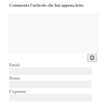
Commenta l'articolo che hai appena letto
2.
valentina
05/08/2014, 15:31
Vorrei scrivere tanto alla dottoressa bonomi, ma 
non ha un profilo pubblico(meno male) quindi 
mi accontento di scriverle qui.
Cara dottoressa sono una ragazza di 33 anni 
laureata in restauro dei beni culturali ho uno 
stage al CNR con tesi finale su "microscopio 
ottico a scansione" .
😊
Email:
Non sto qui ad elencare tutte le cose di cui mi 
sono occupata durante la carriera universitaria 
Nome:
poiché sembrerebbe un curriculum vitae,quindi 
vado al nocciolo della questione: in questi giorni 
Cognome:
ho letto molti articoli su i nostri bronzi, chi 
voleva denunciare il fatto chi era insignito chi 
offeso,beh le posso dire che anch io la 