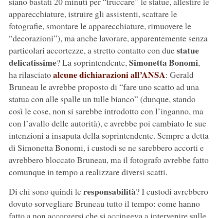
siano bastati 20 minuti per “truccare” le statue, allestire le
apparecchiature, istruire gli assistenti, scattare le
fotografie, smontare le apparecchiature, rimuovere le
“decorazioni”), ma anche lavorare, apparentemente senza
statue
particolari accortezze, a stretto contatto con due
delicatissime
Simonetta Bonomi
? La soprintendente,
,
alcune dichiarazioni all’ANSA
ha rilasciato
: Gerald
Bruneau le avrebbe proposto di “fare uno scatto ad una
statua con alle spalle un tulle bianco” (dunque, stando
così le cose, non si sarebbe introdotto con l’inganno, ma
con l’avallo delle autorità), e avrebbe poi cambiato le sue
intenzioni a insaputa della soprintendente. Sempre a detta
di Simonetta Bonomi, i custodi se ne sarebbero accorti e
avrebbero bloccato Bruneau, ma il fotografo avrebbe fatto
comunque in tempo a realizzare diversi scatti.
responsabilità
Di chi sono quindi le
? I custodi avrebbero
dovuto sorvegliare Bruneau tutto il tempo: come hanno
fatto a non accorgersi che si accingeva a intervenire sulle