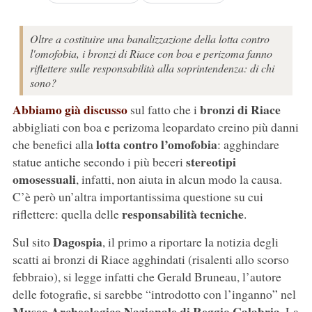
Oltre a costituire una banalizzazione della lotta contro
l'omofobia, i bronzi di Riace con boa e perizoma fanno
riflettere sulle responsabilità alla soprintendenza: di chi
sono?
Abbiamo già discusso
bronzi di Riace
sul fatto che i
abbigliati con boa e perizoma leopardato creino più danni
lotta contro l’omofobia
che benefici alla
: agghindare
stereotipi
statue antiche secondo i più beceri
omosessuali
, infatti, non aiuta in alcun modo la causa.
C’è però un’altra importantissima questione su cui
responsabilità tecniche
riflettere: quella delle
.
Dagospia
Sul sito
, il primo a riportare la notizia degli
scatti ai bronzi di Riace agghindati (risalenti allo scorso
febbraio), si legge infatti che Gerald Bruneau, l’autore
delle fotografie, si sarebbe “introdotto con l’inganno” nel
Museo Archeologico Nazionale di Reggio Calabria
. La