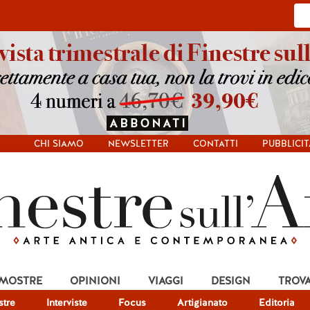
CHI SIAMO
NEWSLETTER
CONTATTI
PUBBLICIT
 MOSTRE
OPINIONI
VIAGGI
DESIGN
TROV
tre
Interviste
Focus
Artigianato
Editoria