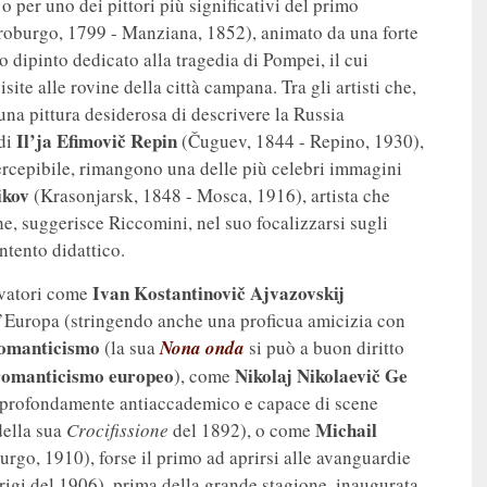
o per uno dei pittori più significativi del primo
roburgo, 1799 - Manziana, 1852), animato da una forte
 dipinto dedicato alla tragedia di Pompei, il cui
te alle rovine della città campana. Tra gli artisti che,
una pittura desiderosa di descrivere la Russia
Il’ja Efimovič Repin
 di
(Čuguev, 1844 - Repino, 1930),
percepibile, rimangono una delle più celebri immagini
ikov
(Krasonjarsk, 1848 - Mosca, 1916), artista che
e, suggerisce Riccomini, nel suo focalizzarsi sugli
ntento didattico.
Ivan Kostantinovič Ajvazovskij
ovatori come
l’Europa (stringendo anche una proficua amicizia con
omanticismo
(la sua
Nona onda
si può a buon diritto
romanticismo europeo
Nikolaj Nikolaevič Ge
), come
a profondamente antiaccademico e capace di scene
Michail
della sua
Crocifissione
del 1892), o come
rgo, 1910), forse il primo ad aprirsi alle avanguardie
rigi del 1906), prima della grande stagione, inaugurata