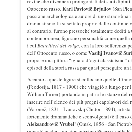
rovine che divennero protagonisti dei suoi dipinti, 
Karl Pavlovič Brjullov
Ottocento russo,
(San Piet
passione archeologica e autore di uno straordinario
drammatismo fu suscitato proprio dalle continue visi
al contrario, furono pressoché totalmente dediti a 
contemporanea, figurano personalità come quella
i cui
Battellieri del volga
, con la loro sofferenza 
Vasilij Ivanovič Sur
dell’Ottocento russo, o come
propose una pittura “ignara d’ogni classicismo” ch
episodî della storia russa par quasi perseguire un i
Accanto a queste figure si collocano quelle d’inn
(Feodosija, 1817 - 1900) che viaggiò a lungo per 
r
William Turner) portando in patria le istanze del
inserire nell’elenco dei più pregni capolavori del
(Voronež, 1831 - Ivanovskij Chutor, 1894), artist
fortemente drammatiche e sconvolgenti (è il caso 
Aleksandrovič Vrubel’
(Omsk, 1856 - San Pietrobu
(guardò anche a un giovanissimo Picasso, nella Pa