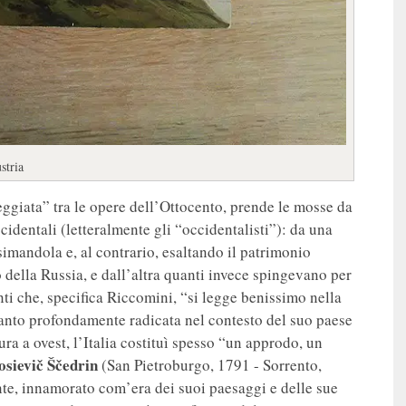
stria
ggiata” tra le opere dell’Ottocento, prende le mosse da
occidentali (letteralmente gli “occidentalisti”): da una
imandola e, al contrario, esaltando il patrimonio
ico della Russia, e dall’altra quanti invece spingevano per
nti che, specifica Riccomini, “si legge benissimo nella
tanto profondamente radicata nel contesto del suo paese
ura a ovest, l’Italia costituì spesso “un approdo, un
osievič Ščedrin
(San Pietroburgo, 1791 - Sorrento,
ente, innamorato com’era dei suoi paesaggi e delle sue