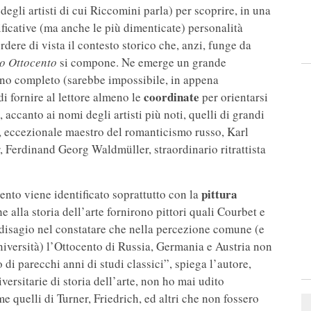
egli artisti di cui Riccomini parla) per scoprire, in una
ficative (ma anche le più dimenticate) personalità
dere di vista il contesto storico che, anzi, funge da
ro Ottocento
si compone. Ne emerge un grande
eno completo (sarebbe impossibile, in appena
coordinate
 fornire al lettore almeno le
per orientarsi
 accanto ai nomi degli artisti più noti, quelli di grandi
, eccezionale maestro del romanticismo russo, Karl
, Ferdinand Georg Waldmüller, straordinario ritrattista
pittura
cento viene identificato soprattutto con la
he alla storia dell’arte fornirono pittori quali Courbet e
disagio nel constatare che nella percezione comune (e
niversità) l’Ottocento di Russia, Germania e Austria non
di parecchi anni di studi classici”, spiega l’autore,
iversitarie di storia dell’arte, non ho mai udito
 quelli di Turner, Friedrich, ed altri che non fossero