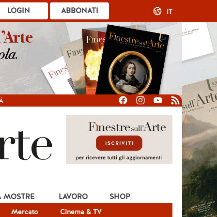
LOGIN
ABBONATI
IT
À
A MOSTRE
LAVORO
SHOP
Mercato
Cinema & TV