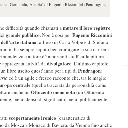
Russia, Germania, Austria' di Eugenio Riccomini (Pendragon,
mutare il loro registro
he difficoltà quando chiamati a
grande pubblico
Eugenio Riccomini
del
. Non è così per
 dell’arte italiana
: allievo di Carlo Volpe e di Stefano
comini ha sempre saputo ben coniugare la sua carriera
printendenza e autore d’importanti studî sulla pittura
divulgatore
e apprezzata attività da
. L’ultimo capitolo
Pendragon
n libro uscito quest’anno per i tipi di
:
tria
ed è un agile e fresco racconto che, tra le maglie
uropa centrale
(quella tracciata da personalità come
Ottocento meno noto
lettore anche un
(un Ottocento
dente, meno denso di significato, meno politicamente
scopertamente ironico
ratti
(caratteristica di
ggio da Mosca a Monaco di Baviera, da Vienna fino anche