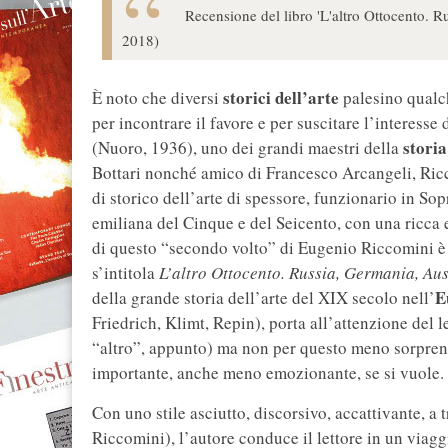
Recensione del libro 'L'altro Ottocento. 
2018)
storici dell’arte
È noto che diversi
palesino qualc
per incontrare il favore e per suscitare l’interesse 
storia
(Nuoro, 1936), uno dei grandi maestri della
Bottari nonché amico di Francesco Arcangeli, Ric
di storico dell’arte di spessore, funzionario in So
emiliana del Cinque e del Seicento, con una ricca 
di questo “secondo volto” di Eugenio Riccomini è u
s’intitola
L’altro Ottocento. Russia, Germania, Aus
E
della grande storia dell’arte del XIX secolo nell’
Friedrich, Klimt, Repin), porta all’attenzione del 
“altro”, appunto) ma non per questo meno sorpren
importante, anche meno emozionante, se si vuole.
Con uno stile asciutto, discorsivo, accattivante, a t
Riccomini), l’autore conduce il lettore in un via