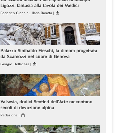
Ligozzi: fantasia alla tavola dei Medici
Federico Giannini, Ilaria Baratta |
Palazzo Sinibaldo Fieschi, la dimora progettata
da Scamozzi nel cuore di Genova
Giorgio Dellacasa |
Valsesia, dodici Sentieri dell’Arte raccontano
secoli di devozione alpina
Redazione |