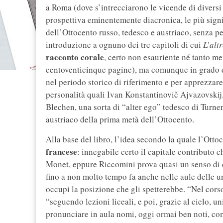
a Roma (dove s’intrecciarono le vicende di diversi d
prospettiva eminentemente diacronica, le più signi
dell’Ottocento russo, tedesco e austriaco, senza per
introduzione a ognuno dei tre capitoli di cui
L’alt
racconto corale
, certo non esauriente né tanto m
centoventicinque pagine), ma comunque in grado di
nel periodo storico di riferimento e per apprezzare,
personalità quali Ivan Konstantinovič Ajvazovskij
Blechen, una sorta di “alter ego” tedesco di Turner
austriaco della prima metà dell’Ottocento.
Alla base del libro, l’idea secondo la quale l’Otto
francese
: innegabile certo il capitale contributo c
Monet, eppure Riccomini prova quasi un senso di 
fino a non molto tempo fa anche nelle aule delle u
occupi la posizione che gli spetterebbe. “Nel corso 
“seguendo lezioni liceali, e poi, grazie al cielo, un
pronunciare in aula nomi, oggi ormai ben noti, come