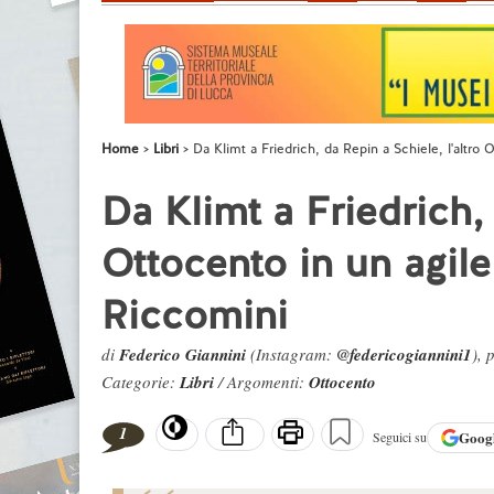
Home
Libri
Da Klimt a Friedrich, da Repin a Schiele, l'altro 
Da Klimt a Friedrich, 
Ottocento in un agile
Riccomini
di
Federico Giannini
(Instagram:
@federicogiannini1
), 
Categorie:
Libri
/ Argomenti:
Ottocento
1
Goog
Seguici su