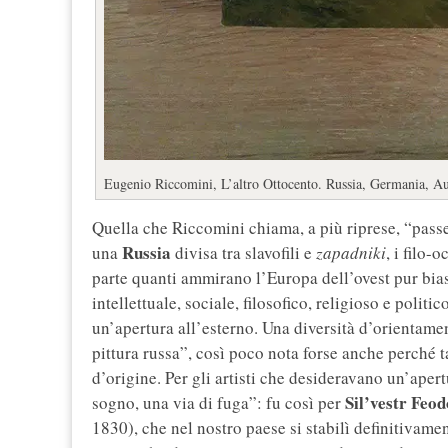
Eugenio Riccomini, L’altro Ottocento. Russia, Germania, Au
Quella che Riccomini chiama, a più riprese, “passe
Russia
una
divisa tra slavofili e
zapadniki
, i filo-
parte quanti ammirano l’Europa dell’ovest pur bias
intellettuale, sociale, filosofico, religioso e polit
un’apertura all’esterno. Una diversità d’orientame
pittura russa”, così poco nota forse anche perché 
d’origine. Per gli artisti che desideravano un’apert
Sil’vestr Feod
sogno, una via di fuga”: fu così per
1830), che nel nostro paese si stabilì definitivam