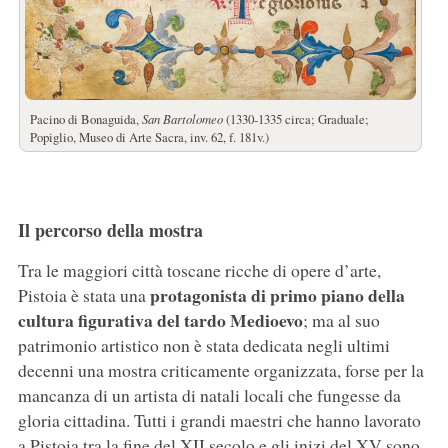
Pacino di Bonaguida,
San Bartolomeo
(1330-1335 circa; Graduale;
Popiglio, Museo di Arte Sacra, inv. 62, f. 181v.)
Il percorso della mostra
Tra le maggiori città toscane ricche di opere d’arte,
protagonista di primo piano della
Pistoia è stata una
cultura figurativa del tardo Medioevo
; ma al suo
patrimonio artistico non è stata dedicata negli ultimi
decenni una mostra criticamente organizzata, forse per la
mancanza di un artista di natali locali che fungesse da
gloria cittadina. Tutti i grandi maestri che hanno lavorato
a Pistoia tra la fine del XII secolo e gli inizi del XV sono