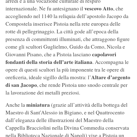
arredi e a una vocazione culturale di respiro
vescovo Atto
internazionale. Ne fu antesignano il
, che
accogliendo nel 1140 la reliquia dell’apostolo Jacopo da
Compostela inserisce Pistoia nella rete europea delle
rotte di pellegrinaggio. La città gode all’epoca della
presenza di committenti illuminati, che attraggono figure
come gli scultori Guglielmo, Guido da Como, Nicola e
capolavori
Giovanni Pisano, che a Pistoia lasciano
fondanti della storia dell’arte italiana
. Accompagna le
opere di questi scultori la più imponente tra le opere di
Altare d’argento
oreficeria, ideale sigillo della mostra: l’
di san Jacopo
, che rende Pistoia uno snodo centrale per
la lavorazione dei metalli preziosi.
miniatura
Anche la
(grazie all’attività della bottega del
Maestro di Sant’Alessio in Bigiano, e nel Quattrocento
dall’eleganza delle illustrazioni del Maestro della
Cappella Bracciolini nella Divina Commedia conservata
nella Biblioteca Nazionale di Napoli) vive a Pistoia un