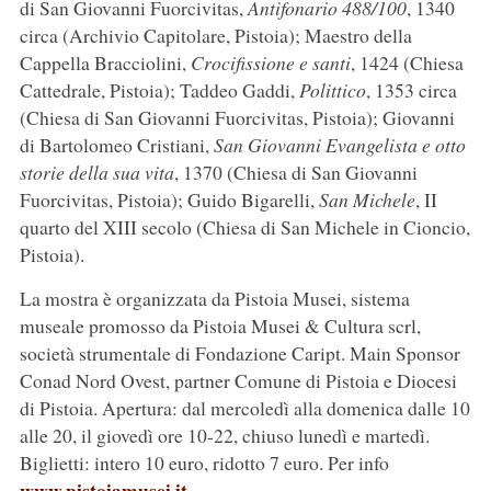
di San Giovanni Fuorcivitas,
Antifonario 488/100
, 1340
circa (Archivio Capitolare, Pistoia); Maestro della
Cappella Bracciolini,
Crocifissione e santi
, 1424 (Chiesa
Cattedrale, Pistoia); Taddeo Gaddi,
Polittico
, 1353 circa
(Chiesa di San Giovanni Fuorcivitas, Pistoia); Giovanni
di Bartolomeo Cristiani,
San Giovanni Evangelista e otto
storie della sua vita
, 1370 (Chiesa di San Giovanni
Fuorcivitas, Pistoia); Guido Bigarelli,
San Michele
, II
quarto del XIII secolo (Chiesa di San Michele in Cioncio,
Pistoia).
La mostra è organizzata da Pistoia Musei, sistema
museale promosso da Pistoia Musei & Cultura scrl,
società strumentale di Fondazione Caript. Main Sponsor
Conad Nord Ovest, partner Comune di Pistoia e Diocesi
di Pistoia. Apertura: dal mercoledì alla domenica dalle 10
alle 20, il giovedì ore 10-22, chiuso lunedì e martedì.
Biglietti: intero 10 euro, ridotto 7 euro. Per info
www.pistoiamusei.it
.