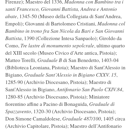
Firenze); Maestro del 1336,
Madonna con Bambino tra i
santi Francesco, Giovanni Battista, Andrea e Antonio
abate
, 1345-50 (Museo della Collegiata di Sant’Andrea,
Empoli); Giovanni di Bartolomeo Cristiani,
Madonna col
Bambino in trono fra San Nicola da Bari e San Giovanni
Battista
, 1390 (Collezione Intesa Sanpaolo); Giroldo da
Como,
Tre lastre di monumento sepolcrale
, ultimo quarto
del XIII secolo (Museo Civico d’Arte antica, Pistoia);
Matteo Torelli,
Graduale B
di San Benedetto, 1403-04
(Biblioteca Leoniana, Pistoia); Maestro di Sant’Alessio in
Bigiano,
Graduale Sant’Alessio in Bigiano CXXV. 15
,
1285-90 (Archivio Diocesano, Pistoia); Maestro di
Sant’Alessio in Bigiano,
Antifonario San Paolo CXIV.84
,
1280-85 (Archivio Diocesano, Pistoia); Miniatore
fiorentino affine a Pacino di Bonaguida,
Graduale di
Spazzavento
, 1320-30 (Archivio Diocesano, Pistoia);
Don Simone Camaldolese,
Graduale 487/100
, 1405 circa
(Archivio Capitolare, Pistoia); Maestro dell’Antifonario