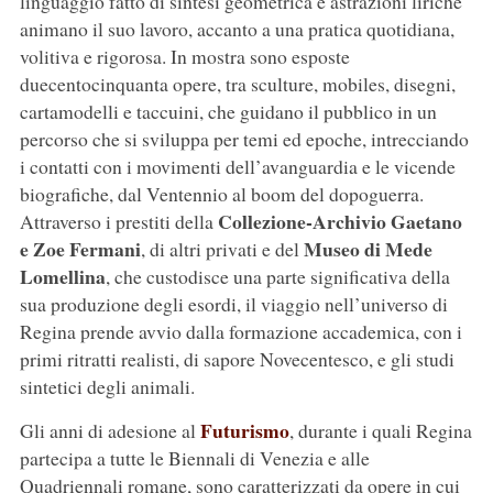
linguaggio fatto di sintesi geometrica e astrazioni liriche
animano il suo lavoro, accanto a una pratica quotidiana,
volitiva e rigorosa. In mostra sono esposte
duecentocinquanta opere, tra sculture, mobiles, disegni,
cartamodelli e taccuini, che guidano il pubblico in un
percorso che si sviluppa per temi ed epoche, intrecciando
i contatti con i movimenti dell’avanguardia e le vicende
biografiche, dal Ventennio al boom del dopoguerra.
Collezione-Archivio Gaetano
Attraverso i prestiti della
e Zoe Fermani
Museo di Mede
, di altri privati e del
Lomellina
, che custodisce una parte significativa della
sua produzione degli esordi, il viaggio nell’universo di
Regina prende avvio dalla formazione accademica, con i
primi ritratti realisti, di sapore Novecentesco, e gli studi
sintetici degli animali.
Futurismo
Gli anni di adesione al
, durante i quali Regina
partecipa a tutte le Biennali di Venezia e alle
Quadriennali romane, sono caratterizzati da opere in cui