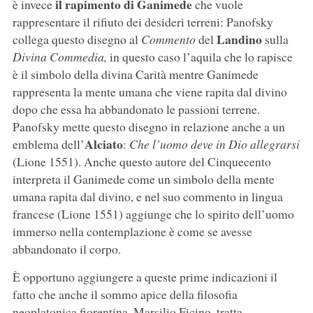
il rapimento di Ganimede
è invece
che vuole
rappresentare il rifiuto dei desideri terreni: Panofsky
Landino
collega questo disegno al
Commento
del
sulla
Divina Commedia,
in questo caso l’aquila che lo rapisce
è il simbolo della divina Carità mentre Ganimede
rappresenta la mente umana che viene rapita dal divino
dopo che essa ha abbandonato le passioni terrene.
Panofsky mette questo disegno in relazione anche a un
Alciato
emblema dell’
:
Che l’uomo deve in Dio allegrarsi
(Lione 1551). Anche questo autore del Cinquecento
interpreta il Ganimede come un simbolo della mente
umana rapita dal divino, e nel suo commento in lingua
francese (Lione 1551) aggiunge che lo spirito dell’uomo
immerso nella contemplazione è come se avesse
abbandonato il corpo.
È opportuno aggiungere a queste prime indicazioni il
fatto che anche il sommo apice della filosofia
neoplatonica fiorentina, Marsilio Ficino, tratta