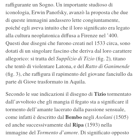
raffigurante un Sogno. Un importante studioso di
iconologia, Erwin Panofsky, avanzò la proposta che due
di queste immagini andassero lette congiuntamente,
poiché egli aveva intuito che il loro significato era legato
alla cultura neoplatonica diffusa a Firenze nel ’400.
Questi due disegni che furono creati nel 1533 circa, sono
dotati di un singolare fascino che deriva dal loro carattere
allegorico: si tratta del
Supplizio di Tizio
(fig. 2)
,
titano
che tentò di violentare Latona, e del
Ratto di Ganimende
(fig. 3), che raffigura il rapimento del giovane fanciullo da
parte di Giove trasformato in Aquila.
Tizio
Secondo le sue indicazioni il disegno di
tormentato
dall’avvoltoio che gli mangia il fegato sta a significare il
tormento dell’amante lacerato dalla passione sensuale,
Bembo
come infatti è descritto dal
negli
Asolani
(1505)
Ripa
ed anche successivamente dal
(1593) nella
immagine del
Tormento d’amore
. Di significato opposto