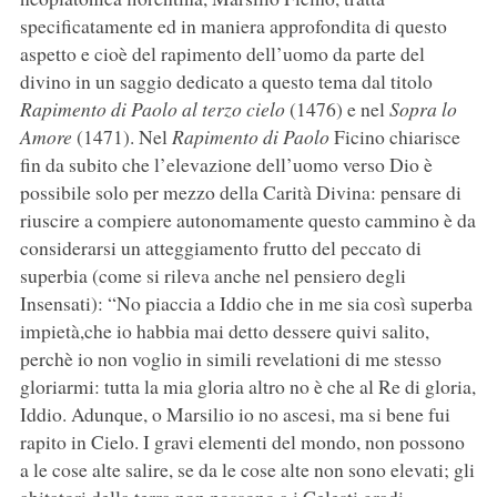
specificatamente ed in maniera approfondita di questo
aspetto e cioè del rapimento dell’uomo da parte del
divino in un saggio dedicato a questo tema dal titolo
Rapimento di Paolo al terzo cielo
(1476) e nel
Sopra lo
Amore
(1471). Nel
Rapimento di Paolo
Ficino chiarisce
fin da subito che l’elevazione dell’uomo verso Dio è
possibile solo per mezzo della Carità Divina: pensare di
riuscire a compiere autonomamente questo cammino è da
considerarsi un atteggiamento frutto del peccato di
superbia (come si rileva anche nel pensiero degli
Insensati): “No piaccia a Iddio che in me sia così superba
impietà,che io habbia mai detto dessere quivi salito,
perchè io non voglio in simili revelationi di me stesso
gloriarmi: tutta la mia gloria altro no è che al Re di gloria,
Iddio. Adunque, o Marsilio io no ascesi, ma si bene fui
rapito in Cielo. I gravi elementi del mondo, non possono
a le cose alte salire, se da le cose alte non sono elevati; gli