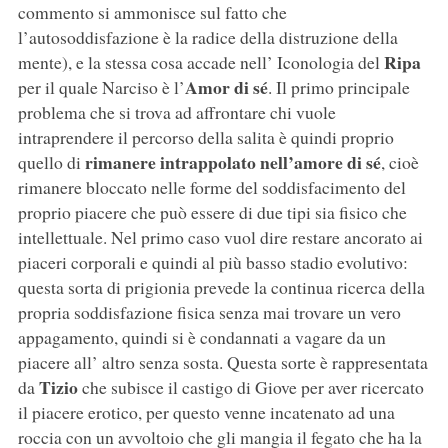
commento si ammonisce sul fatto che
l’autosoddisfazione è la radice della distruzione della
Ripa
mente), e la stessa cosa accade nell’ Iconologia del
Amor di sé
per il quale Narciso è l’
. Il primo principale
problema che si trova ad affrontare chi vuole
intraprendere il percorso della salita è quindi proprio
rimanere intrappolato nell’amore di sé
quello di
, cioè
rimanere bloccato nelle forme del soddisfacimento del
proprio piacere che può essere di due tipi sia fisico che
intellettuale. Nel primo caso vuol dire restare ancorato ai
piaceri corporali e quindi al più basso stadio evolutivo:
questa sorta di prigionia prevede la continua ricerca della
propria soddisfazione fisica senza mai trovare un vero
appagamento, quindi si è condannati a vagare da un
piacere all’ altro senza sosta. Questa sorte è rappresentata
Tizio
da
che subisce il castigo di Giove per aver ricercato
il piacere erotico, per questo venne incatenato ad una
roccia con un avvoltoio che gli mangia il fegato che ha la