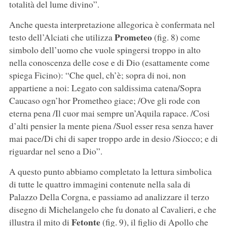
totalità del lume divino”.
Anche questa interpretazione allegorica è confermata nel
Prometeo
testo dell’Alciati che utilizza
(fig. 8) come
simbolo dell’uomo che vuole spingersi troppo in alto
nella conoscenza delle cose e di Dio (esattamente come
spiega Ficino): “Che quel, ch’è; sopra di noi, non
appartiene a noi: Legato con saldissima catena/Sopra
Caucaso ogn’hor Prometheo giace; /Ove gli rode con
eterna pena /Il cuor mai sempre un’Aquila rapace. /Cosi
d’alti pensier la mente piena /Suol esser resa senza haver
mai pace/Di chi di saper troppo arde in desio /Siocco; e di
riguardar nel seno a Dio”.
A questo punto abbiamo completato la lettura simbolica
di tutte le quattro immagini contenute nella sala di
Palazzo Della Corgna, e passiamo ad analizzare il terzo
disegno di Michelangelo che fu donato al Cavalieri, e che
Fetonte
illustra il mito di
(fig. 9), il figlio di Apollo che