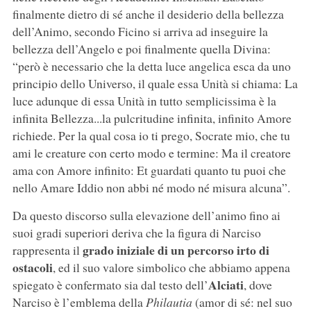
finalmente dietro di sé anche il desiderio della bellezza
dell’Animo, secondo Ficino si arriva ad inseguire la
bellezza dell’Angelo e poi finalmente quella Divina:
“però è necessario che la detta luce angelica esca da uno
principio dello Universo, il quale essa Unità si chiama: La
luce adunque di essa Unità in tutto semplicissima è la
infinita Bellezza...la pulcritudine infinita, infinito Amore
richiede. Per la qual cosa io ti prego, Socrate mio, che tu
ami le creature con certo modo e termine: Ma il creatore
ama con Amore infinito: Et guardati quanto tu puoi che
nello Amare Iddio non abbi né modo né misura alcuna”.
Da questo discorso sulla elevazione dell’animo fino ai
suoi gradi superiori deriva che la figura di Narciso
grado iniziale di un percorso irto di
rappresenta il
ostacoli
, ed il suo valore simbolico che abbiamo appena
Alciati
spiegato è confermato sia dal testo dell’
, dove
Narciso è l’emblema della
Philautia
(amor di sé: nel suo