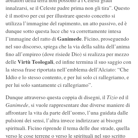
abitatori della terra non possono a i Celesti gradi
innalzarsi, se il Celeste padre prima non gli tira”. Questo
è il motivo per cui per illustrare questo concetto si
utilizza l’immagine del rapimento, un atto passivo, ed è
dunque sotto questa luce che va correttamente intesa
Ganimede
l’immagine del ratto di
. Ficino, proseguendo
nel suo discorso, spiega che la via della salita dell’anima
fino all’empireo (dove risiede Dio) si realizza per mezzo
Virtù Teologali
delle
, ed infine termina il suo saggio con
la stessa frase riportata nell’emblema dell’Alciato: “Che
Iddio e lo stesso contento, e per lui solo ci rallegriamo, e
per lui solo santamente ci rallegriamo”.
Dunque attraverso questa coppia di disegni, il
Tizio
ed il
Ganimede
, si vuole rappresentare due diverse maniere di
affrontare la vita da parte dell’uomo, l’una guidata dalle
pulsioni dei sensi, l’altra invece indirizzare ai bisogni
spirituali. Ficino riprende il tema delle due strade, quella
verso le cose terrene o verso le spirituali nel suo scritto