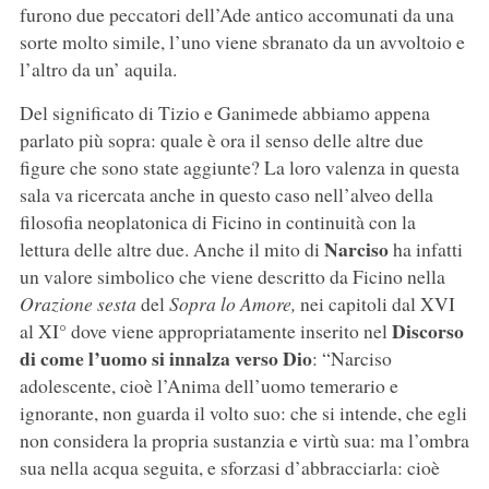
furono due peccatori dell’Ade antico accomunati da una
sorte molto simile, l’uno viene sbranato da un avvoltoio e
l’altro da un’ aquila.
Del significato di Tizio e Ganimede abbiamo appena
parlato più sopra: quale è ora il senso delle altre due
figure che sono state aggiunte? La loro valenza in questa
sala va ricercata anche in questo caso nell’alveo della
filosofia neoplatonica di Ficino in continuità con la
Narciso
lettura delle altre due. Anche il mito di
ha infatti
un valore simbolico che viene descritto da Ficino nella
Orazione sesta
del
Sopra lo Amore,
nei capitoli dal XVI
Discorso
al XI° dove viene appropriatamente inserito nel
di come l’uomo si innalza verso Dio
:
“Narciso
adolescente, cioè l’Anima dell’uomo temerario e
ignorante, non guarda il volto suo: che si intende, che egli
non considera la propria sustanzia e virtù sua: ma l’ombra
sua nella acqua seguita, e sforzasi d’abbracciarla: cioè