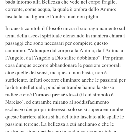
bada intorno alla Bellezza che vede nel corpo fragile,
corrente, come acqua, la quale è ombra dello Animo:
lascia la sua figura, e l’ombra mai non piglia”
.
In questi capitoli il filosofo inizia il suo ragionamento sul
tema della ascesi spirituale elencando in maniera chiara i
passaggi che sono necessari per compiere questo
cammino: “Adunque dal corpo a la Anima, da l’Anima a
l’Angelo, da l’Angelo a Dio salire dobbiamo”. Per prima
cosa dunque occorre abbandonare le passioni corporali
cioè quelle dei sensi, ma questo non basta, non è
sufficiente, infatti occorre eliminare anche le passioni per
le doti intellettuali, poiché entrambe hanno la stessa
l’amore per sé stessi
radice e cioè
(il cui simbolo è
Narciso), ed entrambe mirano al soddisfacimento
esclusivo dei propri interessi: solo se si supera entrambe
queste barriere allora si ha del tutto lasciato alle spalle le
passioni terrene. La bellezza a cui aneliamo e che le
nostre passioni desiderano in realtà va riconosciuta e