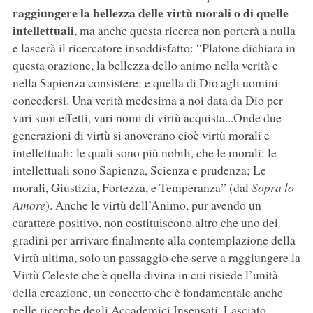
raggiungere la bellezza delle virtù morali o di quelle
intellettuali
, ma anche questa ricerca non porterà a nulla
e lascerà il ricercatore insoddisfatto: “Platone dichiara in
questa orazione, la bellezza dello animo nella verità e
nella Sapienza consistere: e quella di Dio agli uomini
concedersi. Una verità medesima a noi data da Dio per
vari suoi effetti, vari nomi di virtù acquista...Onde due
generazioni di virtù si anoverano cioè virtù morali e
intellettuali: le quali sono più nobili, che le morali: le
intellettuali sono Sapienza, Scienza e prudenza; Le
morali, Giustizia, Fortezza, e Temperanza” (dal
Sopra lo
Amore
). Anche le virtù dell’Animo, pur avendo un
carattere positivo, non costituiscono altro che uno dei
gradini per arrivare finalmente alla contemplazione della
Virtù ultima, solo un passaggio che serve a raggiungere la
Virtù Celeste che è quella divina in cui risiede l’unità
della creazione, un concetto che è fondamentale anche
nelle ricerche degli Accademici Insensati. Lasciato