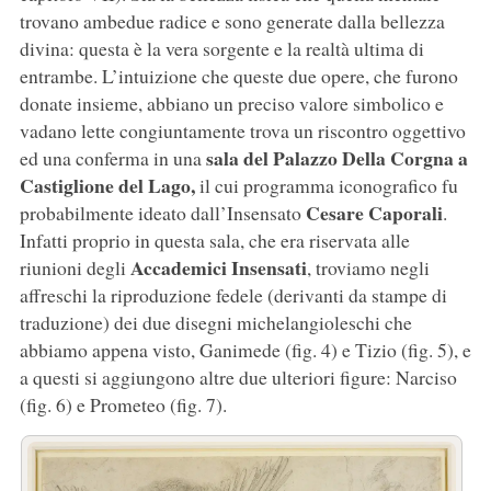
trovano ambedue radice e sono generate dalla bellezza
divina: questa è la vera sorgente e la realtà ultima di
entrambe. L’intuizione che queste due opere, che furono
donate insieme, abbiano un preciso valore simbolico e
vadano lette congiuntamente trova un riscontro oggettivo
sala del Palazzo Della Corgna a
ed una conferma in una
Castiglione del Lago,
il cui programma iconografico fu
Cesare Caporali
probabilmente ideato dall’Insensato
.
Infatti proprio in questa sala, che era riservata alle
Accademici Insensati
riunioni degli
, troviamo negli
affreschi la riproduzione fedele (derivanti da stampe di
traduzione) dei due disegni michelangioleschi che
abbiamo appena visto, Ganimede (fig. 4) e Tizio (fig. 5), e
a questi si aggiungono altre due ulteriori figure: Narciso
(fig. 6) e Prometeo (fig. 7).