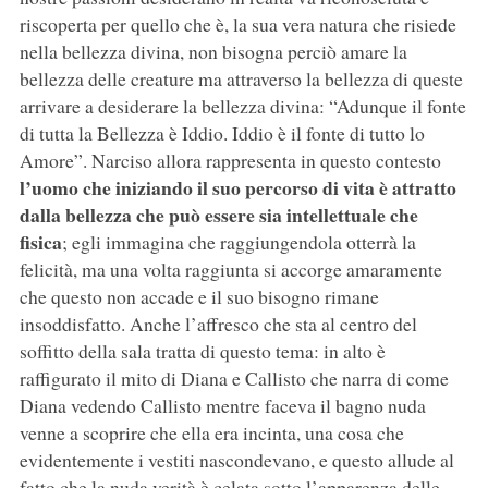
riscoperta per quello che è, la sua vera natura che risiede
nella bellezza divina, non bisogna perciò amare la
bellezza delle creature ma attraverso la bellezza di queste
arrivare a desiderare la bellezza divina: “Adunque il fonte
di tutta la Bellezza è Iddio. Iddio è il fonte di tutto lo
Amore”. Narciso allora rappresenta in questo contesto
l’uomo che iniziando il suo percorso di vita è attratto
dalla bellezza che può essere sia intellettuale che
fisica
; egli immagina che raggiungendola otterrà la
felicità, ma una volta raggiunta si accorge amaramente
che questo non accade e il suo bisogno rimane
insoddisfatto. Anche l’affresco che sta al centro del
soffitto della sala tratta di questo tema: in alto è
raffigurato il mito di Diana e Callisto che narra di come
Diana vedendo Callisto mentre faceva il bagno nuda
venne a scoprire che ella era incinta, una cosa che
evidentemente i vestiti nascondevano, e questo allude al
fatto che la nuda verità è celata sotto l’apparenza delle