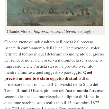
Claude Monet,
Impression: soleil levant
, dettaglio
Ciò che viene quindi esaltato nell’opera è il preciso
istante di cambiamento della luce, l’intenzione di voler
fermare il tempo in quel determinato momento del giorno
per rendere nota, a chi osserva il dipinto, la sensazione o
impressione che l’artista stesso ha provato o sentito
Quel
mentre ammirava quel suggestivo paesaggio.
preciso momento è stato oggetto di studio
di un
professore di astrofisica dell’Università dello Stato del
Donald Olson
astronomia forense
Texas,
, pioniere dell’
:
secondo le sue accurate ricerche, il dipinto di Monet in
questione sarebbe stato realizzato il 13 novembre 1872
alle 7.35 del mattino. La data e l’ora precisa di