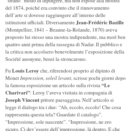
“strano” modo di dipingere, ma non espose alla mostra
del 1874, poiché era convinto che il rinnovamento
dell’arte si dovesse raggiungere all’interno delle
Jean-Frédéric Bazille
istituzioni ufficiali. Diversamente
(Montpellier, 1841 – Beaune-la-Rolande, 1870) aveva
proposto lui stesso una mostra indipendente, ma morì ben
quattro anni prima della rassegna di Nadar. Il pubblico e
la critica non accolsero benevolmente l’esposizione della
Société anonyme, bensì la stroncarono.
Louis Leroy
Fu
che, riferendosi proprio al dipinto di
Monet
Impression, soleil levant
, scrisse pochi giorni dopo
“Le
la famosa esposizione un articolo sulla rivista
Charivari”
: Leroy l’aveva visitata in compagnia di
Joseph Vincent
pittore paesaggista. Nell’articolo si
legge il dialogo tra i due: “Ah, eccolo, eccolo! Che cosa
rappresenta questa tela? Guardate il catalogo”.
“Impressione, sole nascente”. “Impressione, ne ero
sicuro, Ci dev’essere dell’impressione, là dentro. E che