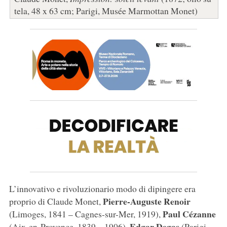
tela, 48 x 63 cm; Parigi, Musée Marmottan Monet)
L’innovativo e rivoluzionario modo di dipingere era
Pierre-Auguste Renoir
proprio di Claude Monet,
Paul Cézanne
(Limoges, 1841 – Cagnes-sur-Mer, 1919),
Edgar Degas
(Aix-en-Provence, 1839 – 1906),
(Parigi,