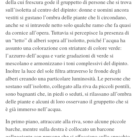
della cui frescura gode il gruppetto di persone che si trova
sull’isoletta al centro del dipinto: donne e uomini ancora
vestiti si gustano l’ombra delle piante che li circondano,
anche se si intravede netto solo qualche ramo che fa quasi
da cornice all’opera. Tuttavia si percepisce la presenza di
un “tetto” di alberi sopra all’isolotto, poiché l’acqua ha
assunto una colorazione con striature di colore verde:
l’azzurro dell’acqua e varie gradazioni di verde si
mescolano e armonizzano i toni complessivi del dipinto.
Inoltre la luce del sole filtra attraverso le fronde degli
alberi creando una particolare luminosità. Le persone che
sostano sull’isolotto, collegato alla riva da piccoli pontili,
sono bagnanti che, in piedi o seduti, si rilassano all’ombra
delle piante e alcuni di loro osservano il gruppetto che si
è già immerso nell’acqua.
In primo piano, attraccate alla riva, sono alcune piccole
barche, mentre sulla destra è collocato un barcone
galleggiante con persone che si affacciano sullo specchio