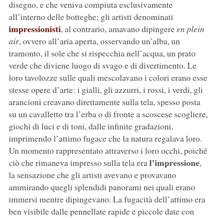
disegno, e che veniva compiuta esclusivamente
all’interno delle botteghe; gli artisti denominati
impressionisti
, al contrario, amavano dipingere
en plein
air
, ovvero all’aria aperta, osservando un’alba, un
tramonto, il sole che si rispecchia nell’acqua, un prato
verde che diviene luogo di svago e di divertimento. Le
loro tavolozze sulle quali mescolavano i colori erano esse
stesse opere d’arte: i gialli, gli azzurri, i rossi, i verdi, gli
arancioni creavano direttamente sulla tela, spesso posta
su un cavalletto tra l’erba o di fronte a scoscese scogliere,
giochi di luci e di toni, dalle infinite gradazioni,
imprimendo l’attimo fugace che la natura regalava loro.
Un momento rappresentato attraverso i loro occhi, poiché
l’impressione
ciò che rimaneva impresso sulla tela era
,
la sensazione che gli artisti avevano e provavano
ammirando quegli splendidi panorami nei quali erano
immersi mentre dipingevano. La fugacità dell’attimo era
ben visibile dalle pennellate rapide e piccole date con