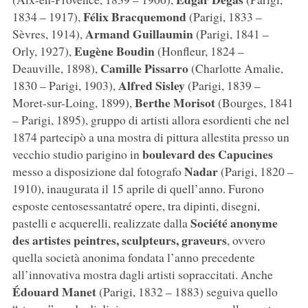
Félix Bracquemond
1834 – 1917),
(Parigi, 1833 –
Armand Guillaumin
Sèvres, 1914),
(Parigi, 1841 –
Eugène Boudin
Orly, 1927),
(Honfleur, 1824 –
Camille Pissarro
Deauville, 1898),
(Charlotte Amalie,
Alfred Sisley
1830 – Parigi, 1903),
(Parigi, 1839 –
Berthe Morisot
Moret-sur-Loing, 1899),
(Bourges, 1841
– Parigi, 1895), gruppo di artisti allora esordienti che nel
1874 partecipò a una mostra di pittura allestita presso un
boulevard des Capucines
vecchio studio parigino in
Nadar
messo a disposizione dal fotografo
(Parigi, 1820 –
1910), inaugurata il 15 aprile di quell’anno. Furono
esposte centosessantatré opere, tra dipinti, disegni,
Société anonyme
pastelli e acquerelli, realizzate dalla
des artistes peintres, sculpteurs, graveurs
, ovvero
quella società anonima fondata l’anno precedente
all’innovativa mostra dagli artisti sopraccitati. Anche
Édouard Manet
(Parigi, 1832 – 1883) seguiva quello