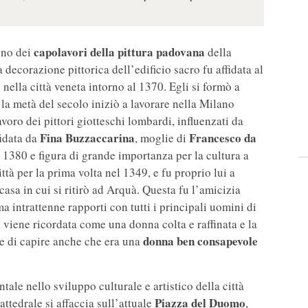
capolavori della pittura padovana
uno dei
della
a decorazione pittorica dell’edificio sacro fu affidata al
ò nella città veneta intorno al 1370. Egli si formò a
a metà del secolo iniziò a lavorare nella Milano
voro dei pittori giotteschi lombardi, influenzati da
Fina Buzzaccarina
Francesco da
idata da
, moglie di
 1380 e figura di grande importanza per la cultura a
ttà per la prima volta nel 1349, e fu proprio lui a
 casa in cui si ritirò ad Arquà. Questa fu l’amicizia
a intrattenne rapporti con tutti i principali uomini di
viene ricordata come una donna colta e raffinata e la
donna ben consapevole
te di capire anche che era una
le nello sviluppo culturale e artistico della città
Piazza del Duomo
attedrale si affaccia sull’attuale
,