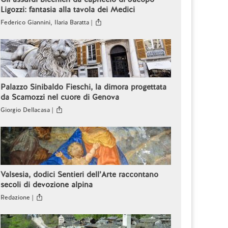
Ligozzi: fantasia alla tavola dei Medici
Federico Giannini, Ilaria Baratta |
Palazzo Sinibaldo Fieschi, la dimora progettata
da Scamozzi nel cuore di Genova
Giorgio Dellacasa |
Valsesia, dodici Sentieri dell’Arte raccontano
secoli di devozione alpina
Redazione |