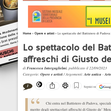
Home
Opere e artisti
Lo spettacolo del Battistero di Padova:
Lo spettacolo del Bat
affreschi di Giusto 
di
Francesca Interguglielmi
, pubblicato il 22/09/2023
Categorie:
Opere e artisti
/ Argomenti:
Arte antica
-
Art
1
Goog
Seguici su
Chi entra nel Battistero di Padova, special
merito degli spettacolari affreschi di Giusto de’ Mena