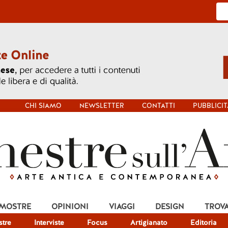
CHI SIAMO
NEWSLETTER
CONTATTI
PUBBLICIT
 MOSTRE
OPINIONI
VIAGGI
DESIGN
TROV
tre
Interviste
Focus
Artigianato
Editoria