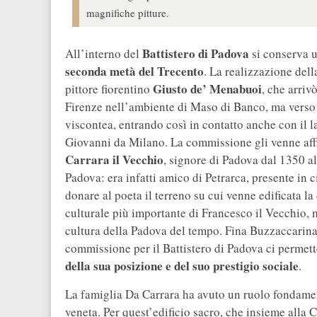
magnifiche pitture.
Battistero di Padova
All’interno del
si conserva 
seconda metà del Trecento
. La realizzazione dell
Giusto de’ Menabuoi
pittore fiorentino
, che arriv
Firenze nell’ambiente di Maso di Banco, ma verso l
viscontea, entrando così in contatto anche con il la
Giovanni da Milano. La commissione gli venne aff
Carrara il Vecchio
, signore di Padova dal 1350 al
Padova: era infatti amico di Petrarca, presente in ci
donare al poeta il terreno su cui venne edificata la
culturale più importante di Francesco il Vecchio, m
cultura della Padova del tempo. Fina Buzzaccarina 
commissione per il Battistero di Padova ci permet
della sua posizione e del suo prestigio sociale
.
La famiglia Da Carrara ha avuto un ruolo fondamenta
veneta. Per quest’edificio sacro, che insieme alla C