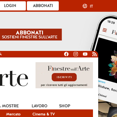
LOGIN
ABBONATI
IT
À
A MOSTRE
LAVORO
SHOP
Mercato
Cinema & TV