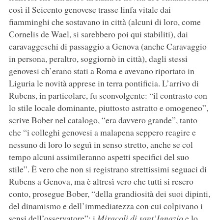
così il Seicento genovese trasse linfa vitale dai
fiamminghi che sostavano in città (alcuni di loro, come
Cornelis de Wael, si sarebbero poi qui stabiliti), dai
caravaggeschi di passaggio a Genova (anche Caravaggio
in persona, peraltro, soggiornò in città), dagli stessi
genovesi ch’erano stati a Roma e avevano riportato in
Liguria le novità apprese in terra pontificia. L’arrivo di
Rubens, in particolare, fu sconvolgente: “il contrasto con
lo stile locale dominante, piuttosto astratto e omogeneo”,
scrive Bober nel catalogo, “era davvero grande”, tanto
che “i colleghi genovesi a malapena seppero reagire e
nessuno di loro lo seguì in senso stretto, anche se col
tempo alcuni assimileranno aspetti specifici del suo
stile”. È vero che non si registrano strettissimi seguaci di
Rubens a Genova, ma è altresì vero che tutti si resero
conto, prosegue Bober, “della grandiosità dei suoi dipinti,
del dinamismo e dell’immediatezza con cui colpivano i
sensi dell’osservatore”: i
Miracoli di sant’Ignazio
e lo