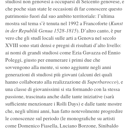
studiosi non genovesi a occuparsi di Seicento genovese, e
che poche sian state le occasioni di far conoscere questo
patrimonio fuori dal suo ambito territoriale: l’ultima
mostra sul tema s’è tenuta nel 1992 a Francoforte (
Kunst
in der Republik Genua 1528-1815
). D’altro canto, è pur
vero che gli studî locali sulle arti a Genova nel secolo
XVIII sono stati densi e pregni di risultati d’alto livello:
ai nomi di grandi studiosi come Ezia Gavazza ed Ennio
Poleggi, giusto per enumerare i primi due che
sovvengono alla mente, si sono aggiunte negli anni
generazioni di studiosi più giovani (alcuni dei quali
hanno collaborato alla realizzazione di
Superbarocco
), e
una classe di giovanissimi si sta formando con la stessa
passione, trascinata anche dalle tante iniziative (sarà
sufficiente menzionare i Rolli Days) e dalle tante mostre
che, negli ultimi anni, han fatto notevolmente progredire
le conoscenze sul periodo (le monografiche su artisti
come Domenico Fiasella, Luciano Borzone, Sinibaldo