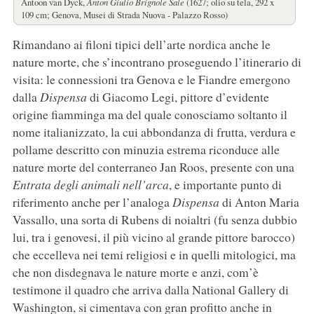
Antoon van Dyck,
Anton Giulio Brignole Sale
(1627; olio su tela, 292 x
109 cm; Genova, Musei di Strada Nuova - Palazzo Rosso)
Rimandano ai filoni tipici dell’arte nordica anche le
nature morte, che s’incontrano proseguendo l’itinerario di
visita: le connessioni tra Genova e le Fiandre emergono
dalla
Dispensa
di Giacomo Legi, pittore d’evidente
origine fiamminga ma del quale conosciamo soltanto il
nome italianizzato, la cui abbondanza di frutta, verdura e
pollame descritto con minuzia estrema riconduce alle
nature morte del conterraneo Jan Roos, presente con una
Entrata degli animali nell’arca
, e importante punto di
riferimento anche per l’analoga
Dispensa
di Anton Maria
Vassallo, una sorta di Rubens di noialtri (fu senza dubbio
lui, tra i genovesi, il più vicino al grande pittore barocco)
che eccelleva nei temi religiosi e in quelli mitologici, ma
che non disdegnava le nature morte e anzi, com’è
testimone il quadro che arriva dalla National Gallery di
Washington, si cimentava con gran profitto anche in