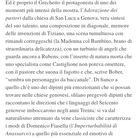
Ed è proprio il Grechetto il protagonista di uno dei
momenti più intensi della mostra, l’
Adorazione dei
pastori
dalla chiesa di San Luca a Genova, vera sintesi
del suo talento, una composizione in diagonale, memore
delle invenzioni di Tiziano, una scena tumultuosa con
rimandi correggeschi (la Madonna col Bambino, brano di
straordinaria delicatezza), con un turbinio di angeli che
guarda ancora a Rubens, con l’inserto di natura morta che
uno specialista come Castiglione non poteva omettere,
con il pastore che suona il fagotto e che, scrive Bober,
“sembra un personaggio da baccanale”. Di fianco a
quello ch’è uno dei dipinti più emozionanti che si possan
trovare nelle chiese genovesi, sfilano pregevoli dipinti che
raccontano le direzioni che i linguaggi del Seicento
genovese imboccarono negli anni Trenta: si va dal
naturalismo attenuato da vene classiciste che caratterizza
i modi di Domenico Fiasella (l’
Imperturbabilità di
Anassarco
) a quello più essenziale ed emotivo di