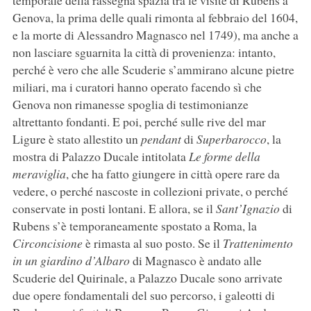
temporale della rassegna spazia tra le visite di Rubens a
Genova, la prima delle quali rimonta al febbraio del 1604,
e la morte di Alessandro Magnasco nel 1749), ma anche a
non lasciare sguarnita la città di provenienza: intanto,
perché è vero che alle Scuderie s’ammirano alcune pietre
miliari, ma i curatori hanno operato facendo sì che
Genova non rimanesse spoglia di testimonianze
altrettanto fondanti. E poi, perché sulle rive del mar
Ligure è stato allestito un
pendant
di
Superbarocco
, la
mostra di Palazzo Ducale intitolata
Le forme della
meraviglia
, che ha fatto giungere in città opere rare da
vedere, o perché nascoste in collezioni private, o perché
conservate in posti lontani. E allora, se il
Sant’Ignazio
di
Rubens s’è temporaneamente spostato a Roma, la
Circoncisione
è rimasta al suo posto. Se il
Trattenimento
in un giardino d’Albaro
di Magnasco è andato alle
Scuderie del Quirinale, a Palazzo Ducale sono arrivate
due opere fondamentali del suo percorso, i galeotti di