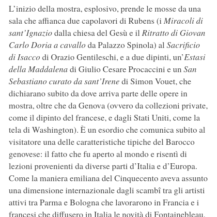
L’inizio della mostra, esplosivo, prende le mosse da una
sala che affianca due capolavori di Rubens (i
Miracoli di
sant’Ignazio
dalla chiesa del Gesù e il
Ritratto di Giovan
Carlo Doria a cavallo
da Palazzo Spinola) al
Sacrificio
di Isacco
di Orazio Gentileschi, e a due dipinti, un’
Estasi
della Maddalena
di Giulio Cesare Procaccini e un
San
Sebastiano curato da sant’Irene
di Simon Vouet, che
dichiarano subito da dove arriva parte delle opere in
mostra, oltre che da Genova (ovvero da collezioni private,
come il dipinto del francese, e dagli Stati Uniti, come la
tela di Washington). È un esordio che comunica subito al
visitatore una delle caratteristiche tipiche del Barocco
genovese: il fatto che fu aperto al mondo e risentì di
lezioni provenienti da diverse parti d’Italia e d’Europa.
Come la maniera emiliana del Cinquecento aveva assunto
una dimensione internazionale dagli scambî tra gli artisti
attivi tra Parma e Bologna che lavorarono in Francia e i
francesi che diffusero in Italia le novità di Fontainebleau,