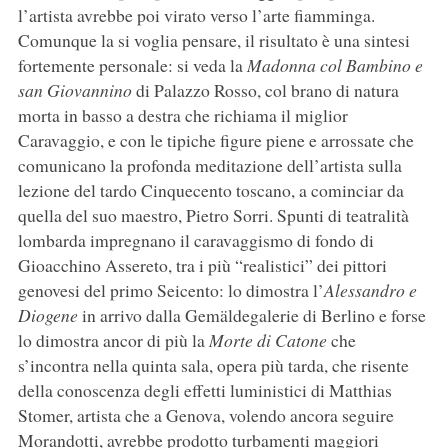
l’artista avrebbe poi virato verso l’arte fiamminga.
Comunque la si voglia pensare, il risultato è una sintesi
fortemente personale: si veda la
Madonna col Bambino e
san Giovannino
di Palazzo Rosso, col brano di natura
morta in basso a destra che richiama il miglior
Caravaggio, e con le tipiche figure piene e arrossate che
comunicano la profonda meditazione dell’artista sulla
lezione del tardo Cinquecento toscano, a cominciar da
quella del suo maestro, Pietro Sorri. Spunti di teatralità
lombarda impregnano il caravaggismo di fondo di
Gioacchino Assereto, tra i più “realistici” dei pittori
genovesi del primo Seicento: lo dimostra l’
Alessandro e
Diogene
in arrivo dalla Gemäldegalerie di Berlino e forse
lo dimostra ancor di più la
Morte di Catone
che
s’incontra nella quinta sala, opera più tarda, che risente
della conoscenza degli effetti luministici di Matthias
Stomer, artista che a Genova, volendo ancora seguire
Morandotti, avrebbe prodotto turbamenti maggiori