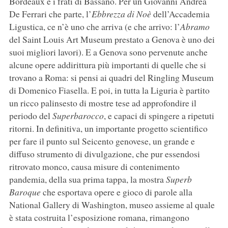
Bordeaux e i frati di Bassano. Per un Giovanni Andrea
De Ferrari che parte, l’
Ebbrezza di Noè
dell’Accademia
Ligustica, ce n’è uno che arriva (e che arrivo: l’
Abramo
del Saint Louis Art Museum prestato a Genova è uno dei
suoi migliori lavori). E a Genova sono pervenute anche
alcune opere addirittura più importanti di quelle che si
trovano a Roma: si pensi ai quadri del Ringling Museum
di Domenico Fiasella. E poi, in tutta la Liguria è partito
un ricco palinsesto di mostre tese ad approfondire il
periodo del
Superbarocco
, e capaci di spingere a ripetuti
ritorni. In definitiva, un importante progetto scientifico
per fare il punto sul Seicento genovese, un grande e
diffuso strumento di divulgazione, che pur essendosi
ritrovato monco, causa misure di contenimento
pandemia, della sua prima tappa, la mostra
Superb
Baroque
che esportava opere e gioco di parole alla
National Gallery di Washington, museo assieme al quale
è stata costruita l’esposizione romana, rimangono