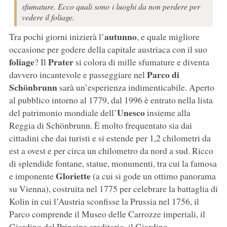
sfumature. Ecco quali sono i luoghi da non perdere per
vedere il foliage.
autunno
Tra pochi giorni inizierà l’
, e quale migliore
occasione per godere della capitale austriaca con il suo
foliage
Prater
? Il
si colora di mille sfumature e diventa
Parco di
davvero incantevole e passeggiare nel
Schönbrunn
sarà un’esperienza indimenticabile. Aperto
al pubblico intorno al 1779, dal 1996 è entrato nella lista
Unesco
del patrimonio mondiale dell’
insieme alla
Reggia di Schönbrunn. È molto frequentato sia dai
cittadini che dai turisti e si estende per 1,2 chilometri da
est a ovest e per circa un chilometro da nord a sud. Ricco
di splendide fontane, statue, monumenti, tra cui la famosa
Gloriette
e imponente
(a cui si gode un ottimo panorama
su Vienna), costruita nel 1775 per celebrare la battaglia di
Kolin in cui l’Austria sconfisse la Prussia nel 1756, il
Parco comprende il Museo delle Carrozze imperiali, il
Giardino del Principe ereditario, il Giardino