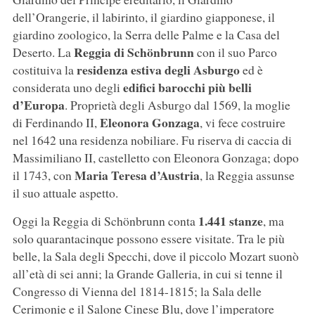
dell’Orangerie, il labirinto, il giardino giapponese, il
giardino zoologico, la Serra delle Palme e la Casa del
Reggia di Schönbrunn
Deserto. La
con il suo Parco
residenza estiva degli Asburgo
costituiva la
ed è
edifici barocchi più belli
considerata uno degli
d’Europa
. Proprietà degli Asburgo dal 1569, la moglie
Eleonora Gonzaga
di Ferdinando II,
, vi fece costruire
nel 1642 una residenza nobiliare. Fu riserva di caccia di
Massimiliano II, castelletto con Eleonora Gonzaga; dopo
Maria Teresa d’Austria
il 1743, con
, la Reggia assunse
il suo attuale aspetto.
1.441 stanze
Oggi la Reggia di Schönbrunn conta
, ma
solo quarantacinque possono essere visitate. Tra le più
belle, la Sala degli Specchi, dove il piccolo Mozart suonò
all’età di sei anni; la Grande Galleria, in cui si tenne il
Congresso di Vienna del 1814-1815; la Sala delle
Cerimonie e il Salone Cinese Blu, dove l’imperatore