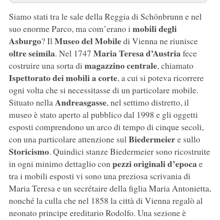
Siamo stati tra le sale della Reggia di Schönbrunn e nel
mobili degli
suo enorme Parco, ma com’erano i
Asburgo
Museo del Mobile
? Il
di Vienna ne riunisce
oltre seimila
Maria Teresa d’Austria
. Nel 1747
fece
magazzino centrale
costruire una sorta di
, chiamato
Ispettorato dei mobili a corte
, a cui si poteva ricorrere
ogni volta che si necessitasse di un particolare mobile.
Andreasgasse
Situato nella
, nel settimo distretto, il
museo è stato aperto al pubblico dal 1998 e gli oggetti
esposti comprendono un arco di tempo di cinque secoli,
Biedermeier
con una particolare attenzione sul
e sullo
Storicismo
. Quindici stanze Biedermeier sono ricostruite
pezzi originali d’epoca
in ogni minimo dettaglio con
e
tra i mobili esposti vi sono una preziosa scrivania di
Maria Teresa e un secrétaire della figlia Maria Antonietta,
nonché la culla che nel 1858 la città di Vienna regalò al
neonato principe ereditario Rodolfo. Una sezione è