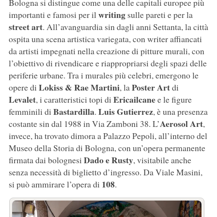
Bologna si distingue come una delle capitali europee più
writing
importanti e famosi per il
sulle pareti e per la
street
art
. All’avanguardia sin dagli anni Settanta, la città
ospita una scena artistica variegata, con writer affiancati
da artisti impegnati nella creazione di pitture murali, con
l’obiettivo di rivendicare e riappropriarsi degli spazi delle
periferie urbane. Tra i murales più celebri, emergono le
Lokiss
&
Rae
Martini
Poster
Art
opere di
, la
di
Levalet
Ericailcane
, i caratteristici topi di
e le figure
Bastardilla
Luis
Gutierrez
femminili di
.
, è una presenza
Aerosol
Art
costante sin dal 1988 in Via Zamboni 38. L’
,
invece, ha trovato dimora a Palazzo Pepoli, all’interno del
Museo della Storia di Bologna, con un’opera permanente
Dado
e
Rusty
firmata dai bolognesi
, visitabile anche
senza necessità di biglietto d’ingresso. Da Viale Masini,
108
si può ammirare l’opera di
.