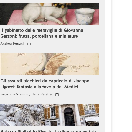
Il gabinetto delle meraviglie di Giovanna
Garzoni: frutta, porcellana e miniature
Andrea Fusani |
Gli assurdi bicchieri da capriccio di Jacopo
Ligozzi: fantasia alla tavola dei Medici
Federico Giannini, Ilaria Baratta |
Palazzo Sinibaldo Fieschi, la dimora progettata