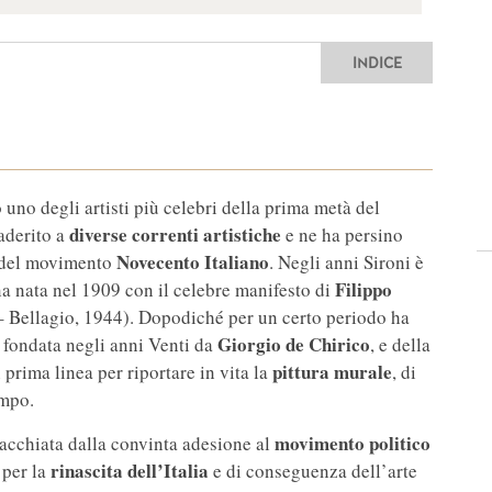
INDICE
uno degli artisti più celebri della prima metà del
diverse correnti
artistiche
 aderito a
e ne ha persino
Novecento Italiano
o del movimento
. Negli anni Sironi è
Filippo
na nata nel 1909 con il celebre manifesto di
– Bellagio, 1944). Dopodiché per un certo periodo ha
Giorgio de Chirico
, fondata negli anni Venti da
, e della
pittura murale
n prima linea per riportare in vita la
, di
empo.
movimento politico
a macchiata dalla convinta adesione al
rinascita dell’Italia
 per la
e di conseguenza dell’arte