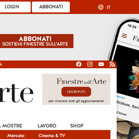
LOGIN
ABBONATI
IT
À
A MOSTRE
LAVORO
SHOP
Mercato
Cinema & TV