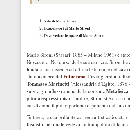
Vita di Mario Sironi
I capolavori di Mario Sironi
Dove vedere le opere di Mario Sironi
Mario Sironi (Sassari, 1885 – Milano 1961) è stato 
Novecento. Nel corso della sua carriera, Sironi ha
fondata una insieme ad altri artisti, come nel cas
Futurismo
stato membro del
, l’avanguardia italia
Tommaso Marinetti
(Alessandria d’Egitto, 1876 
Metafisica
subito gli influssi anche della corrente
spressionista
pittura e
. Inoltre, Sironi si è mosso i
cui divenne il più importante esponente del suo t
Tuttavia, la sua brillante carriera artistica è stat
fascista
, nel quale vedeva un trampolino di lancio