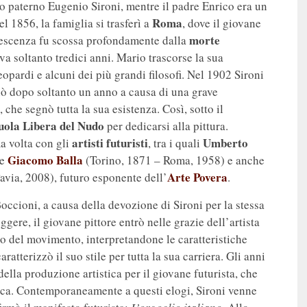
zio paterno Eugenio Sironi, mentre il padre Enrico era un
Roma
 1856, la famiglia si trasferì a
, dove il giovane
morte
dolescenza fu scossa profondamente dalla
a soltanto tredici anni. Mario trascorse la sua
eopardi e alcuni dei più grandi filosofi. Nel 1902 Sironi
onò dopo soltanto un anno a causa di una grave
, che segnò tutta la sua esistenza. Così, sotto il
uola Libera del Nudo
per dedicarsi alla pittura.
artisti futuristi
Umberto
a volta con gli
, tra i quali
Giacomo Balla
 e
(Torino, 1871 – Roma, 1958) e anche
Arte Povera
avia, 2008), futuro esponente dell’
.
ioni, a causa della devozione di Sironi per la stessa
ggere, il giovane pittore entrò nelle grazie dell’artista
bro del movimento, interpretandone le caratteristiche
caratterizzò il suo stile per tutta la sua carriera. Gli anni
ella produzione artistica per il giovane futurista, che
tica. Contemporaneamente a questi elogi, Sironi venne