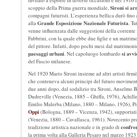
invitato a esporre in diverse occasioni e nel 1916 f
Sironi si ar
scoppio della Prima guerra mondiale,
compagni futuristi. L’esperienza bellica durò fino 
Grande Esposizione Nazionale Futurista
alla
. Tu
venne influenzata dalle suggestioni della corrente
Fabbrini, con la quale ebbe due figlie e un matr
del pittore. Infatti, dopo pochi mesi dal matrimoni
paesaggi urbani
si avv
. Nel capoluogo lombardo
del Fascio milanese.
Nel 1920 Mario Sironi insieme ad altri artisti firmò
che conteneva alcuni principi del futuro moviment
due anni dopo, dal sodalizio tra Sironi, Anselm
Dudreville (Venezia, 1885 – Ghiffa, 1976), Achill
Emilio Malerba (Milano, 1880 – Milano, 1926), Pi
Oppi
(Bologna, 1889 – Vicenza, 1942), supportati 
(Venezia, 1880 – Cavallasca, 1961). Novecento 
confron
tradizione artistica nazionale e in grado di
la prima volta alla Galleria Pesaro nel marzo 1923 