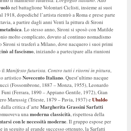
irmò il manifesto futurista:
L’orgoglio italiano
. Allo
ruolò
nel battaglione Volontari Ciclisti, insieme ai suoi
al 1918, dopodiché l’artista rientrò a Roma e prese parte
ttavia, a partire dagli anni Venti la pittura di Sironi
metafisica
. Lo stesso anno, Sironi si sposò con Matilde
imonio molto complicato, dovuto al continuo nomadismo
o Sironi si trasferì a Milano, dove nacquero i suoi primi
icinò al fascismo
, iniziando a partecipare alla riunioni
 il
Manifesto futurista. Contro tutti i ritorni in pittura
,
Novecento Italiano
o artistico
. Quest’ultimo nacque
o Bucci (Fossombrone, 1887 – Monza, 1955), Leonardo
e Funi (Ferrara, 1890 – Appiano Gentile, 1972), Gian
Ubaldo
ero Marussig (Trieste, 1879 – Pavia, 1937) e
Margherita Grassini Sarfatti
dalla critica d’arte
moderna classicità
promuoveva una
, rispettosa della
tarsi con le necessità moderne
. Il gruppo espose per
e in seguito al grande successo ottenuto, la Sarfatti