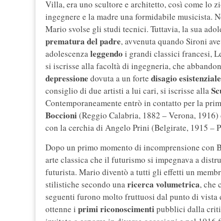
Villa, era uno scultore e architetto, così come lo 
ingegnere e la madre una formidabile musicista. Nel
Mario svolse gli studi tecnici. Tuttavia, la sua a
prematura del padre
, avvenuta quando Sironi avev
leggendo
adolescenza
i grandi classici francesi, L
si iscrisse alla facoltà di ingegneria, che abband
depressione
disagio esistenziale
dovuta a un forte
Sc
consiglio di due artisti a lui cari, si iscrisse alla
Contemporaneamente entrò in contatto per la prim
Boccioni
(Reggio Calabria, 1882 – Verona, 1916)
con la cerchia di Angelo Prini (Belgirate, 1915 – P
Dopo un primo momento di incomprensione con Bocc
arte classica che il futurismo si impegnava a distru
futurista. Mario diventò a tutti gli effetti un mem
ricerca volumetrica
stilistiche secondo una
, che 
seguenti furono molto fruttuosi dal punto di vista d
primi riconoscimenti
ottenne i
pubblici dalla cri