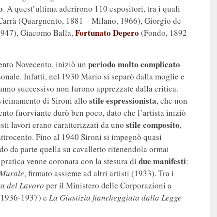
o
. A quest’ultima aderirono 110 espositori, tra i quali
o Carrà (Quargnento, 1881 – Milano, 1966), Giorgio de
Fortunato Depero
 1947), Giacomo Balla,
(Fondo, 1892
periodo molto complicato
ento Novecento, iniziò un
sonale. Infatti, nel 1930 Mario si separò dalla moglie e
anno successivo non furono apprezzate dalla critica.
stile espressionista
vicinamento di Sironi allo
, che non
to fuorviante durò ben poco, dato che l’artista iniziò
stile composito
sti lavori erano caratterizzati da uno
,
attrocento. Fino al 1940 Sironi si impegnò quasi
o da parte quella su cavalletto ritenendola ormai
due manifesti
 pratica venne coronata con la stesura di
:
 Murale
, firmato assieme ad altri artisti (1933). Tra i
ta del Lavoro
per il Ministero delle Corporazioni a
(1936-1937) e
La Giustizia fiancheggiata dalla Legge