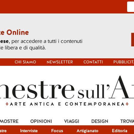
CHI SIAMO
NEWSLETTER
CONTATTI
PUBBLICIT
 MOSTRE
OPINIONI
VIAGGI
DESIGN
TROV
tre
Interviste
Focus
Artigianato
Editoria