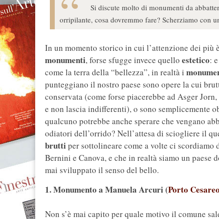
Si discute molto di monumenti da abbatter
orripilante, cosa dovremmo fare? Scherziamo con un el
In un momento storico in cui l’attenzione dei più è
monumenti
estetico
, forse sfugge invece quello
: 
monument
come la terra della “bellezza”, in realtà i
punteggiano il nostro paese sono opere la cui bru
conservata (come forse piacerebbe ad Asger Jorn,
e non lascia indifferenti), o sono semplicemente ob
qualcuno potrebbe anche sperare che vengano abbat
odiatori dell’orrido? Nell’attesa di sciogliere il 
brutti
per sottolineare come a volte ci scordiamo d
Bernini e Canova, e che in realtà siamo un paese 
mai sviluppato il senso del bello.
1. Monumento a Manuela Arcuri (
Porto Cesare
Non s’è mai capito per quale motivo il comune sal