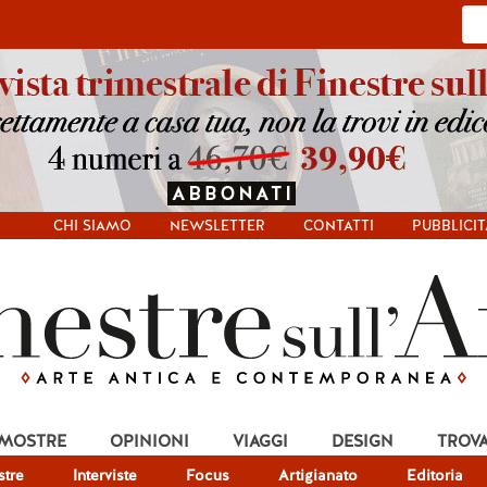
CHI SIAMO
NEWSLETTER
CONTATTI
PUBBLICIT
 MOSTRE
OPINIONI
VIAGGI
DESIGN
TROV
tre
Interviste
Focus
Artigianato
Editoria