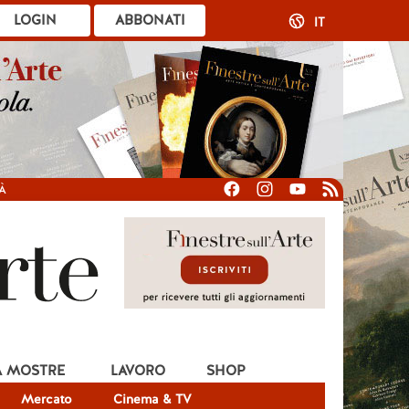
LOGIN
ABBONATI
IT
À
A MOSTRE
LAVORO
SHOP
Mercato
Cinema & TV