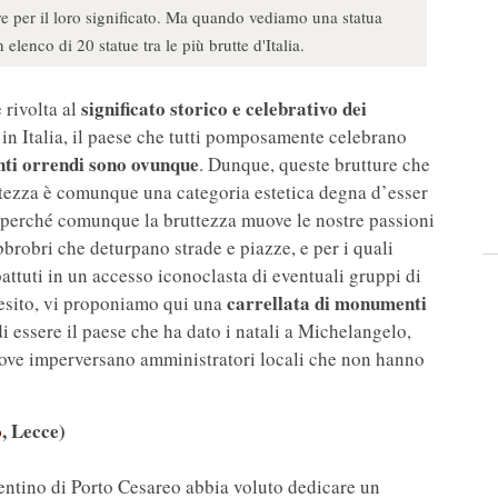
e per il loro significato. Ma quando vediamo una statua
enco di 20 statue tra le più brutte d'Italia.
significato storico e celebrativo dei
 rivolta al
e in Italia, il paese che tutti pomposamente celebrano
i orrendi sono ovunque
. Dunque, queste brutture che
ttezza è comunque una categoria estetica degna d’esser
 perché comunque la bruttezza muove le nostre passioni
brobri che deturpano strade e piazze, e per i quali
tuti in un accesso iconoclasta di eventuali gruppi di
carrellata di monumenti
quesito, vi proponiamo qui una
i essere il paese che ha dato i natali a Michelangelo,
dove imperversano amministratori locali che non hanno
o
, Lecce)
entino di Porto Cesareo abbia voluto dedicare un