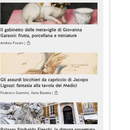
Il gabinetto delle meraviglie di Giovanna
Garzoni: frutta, porcellana e miniature
Andrea Fusani |
Gli assurdi bicchieri da capriccio di Jacopo
Ligozzi: fantasia alla tavola dei Medici
Federico Giannini, Ilaria Baratta |
Palazzo Sinibaldo Fieschi, la dimora progettata